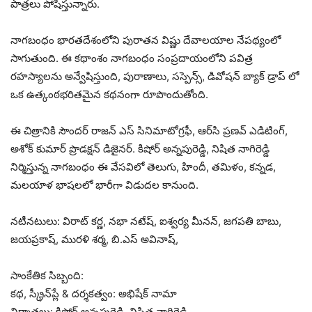
పాత్రలు పోషిస్తున్నారు.
నాగబంధం భారతదేశంలోని పురాతన విష్ణు దేవాలయాల నేపథ్యంలో
సాగుతుంది. ఈ కథాంశం నాగబంధం సంప్రదాయంలోని పవిత్ర
రహస్యాలను అన్వేషిస్తుంది, పురాణాలు, సస్పెన్స్, డివోషన్ బ్యాక్ డ్రాప్ లో
ఒక ఉత్కంఠభరితమైన కథనంగా రూపొందుతోంది.
ఈ చిత్రానికి సౌందర్ రాజన్ ఎస్ సినిమాటోగ్రఫీ, ఆర్‌సి ప్రణవ్ ఎడిటింగ్‌,
అశోక్ కుమార్ ప్రొడక్షన్ డిజైనర్. కిషోర్ అన్నపురెడ్డి, నిషిత నాగిరెడ్డి
నిర్మిస్తున్న నాగబంధం ఈ వేసవిలో తెలుగు, హిందీ, తమిళం, కన్నడ,
మలయాళ భాషలలో భారీగా విడుదల కానుంది.
నటీనటులు: విరాట్ కర్ణ, నభా నటేష్, ఐశ్వర్య మీనన్, జగపతి బాబు,
జయప్రకాష్, మురళి శర్మ, బి.ఎస్ అవినాష్,
సాంకేతిక సిబ్బంది:
కథ, స్క్రీన్‌ప్లే & దర్శకత్వం: అభిషేక్ నామా
నిర్మాతలు: కిషోర్ అన్నపురెడ్డి, నిషిత నాగిరెడ్డి