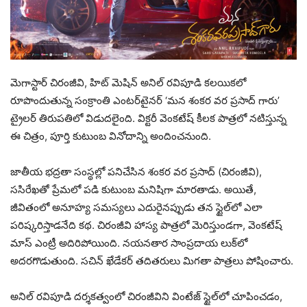
మెగాస్టార్ చిరంజీవి, హిట్ మెషిన్ అనిల్ రవిపూడి కలయికలో
రూపొందుతున్న సంక్రాంతి ఎంటర్‌టైనర్ ‘మన శంకర వర ప్రసాద్ గారు’
ట్రైలర్ తిరుపతిలో విడుదలైంది. విక్టరీ వెంకటేష్ కీలక పాత్రలో నటిస్తున్న
ఈ చిత్రం, పూర్తి కుటుంబ వినోదాన్ని అందించనుంది.
జాతీయ భద్రతా సంస్థల్లో పనిచేసిన శంకర వర ప్రసాద్ (చిరంజీవి),
ససిరేఖతో ప్రేమలో పడి కుటుంబ మనిషిగా మారతాడు. అయితే,
జీవితంలో అనూహ్య సమస్యలు ఎదురైనప్పుడు తన స్టైల్‌లో ఎలా
పరిష్కరిస్తాడనేది కథ. చిరంజీవి హాస్య పాత్రలో మెరిస్తుండగా, వెంకటేష్
మాస్ ఎంట్రీ అదిరిపోయింది. నయనతార సాంప్రదాయ లుక్‌లో
అదరగొడుతుంది. సచిన్ ఖేడేకర్ తదితరులు మిగతా పాత్రలు పోషించారు.
అనిల్ రవిపూడి దర్శకత్వంలో చిరంజీవిని వింటేజ్ స్టైల్‌లో చూపించడం,