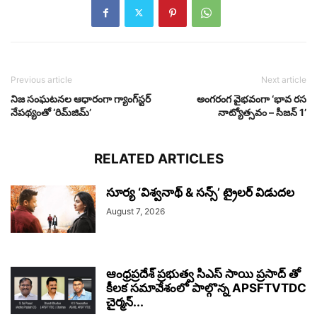
Previous article
Next article
నిజ సంఘటనల ఆధారంగా గ్యాంగ్‌స్టర్
అంగరంగ వైభవంగా ‘భావ రస
నేపథ్యంతో ‘రిమ్‌జిమ్’
నాట్యోత్సవం – సీజన్ 1’
RELATED ARTICLES
సూర్య ‘విశ్వనాథ్ & సన్స్’ ట్రైలర్ విడుదల
August 7, 2026
ఆంధ్రప్రదేశ్ ప్రభుత్వ సిఎస్ సాయి ప్రసాద్ తో
కీలక సమావేశంలో పాల్గొన్న APSFTVTDC
చైర్మన్...