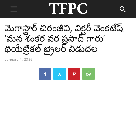
మెగాస్టార్ చిరంజీవి, విక్టరీ వెంకటేష్
‘మన శంకర వర ప్రసాద్ గారు’
థియేట్రికల్ ట్రైలర్ విడుదల
January 4, 2026