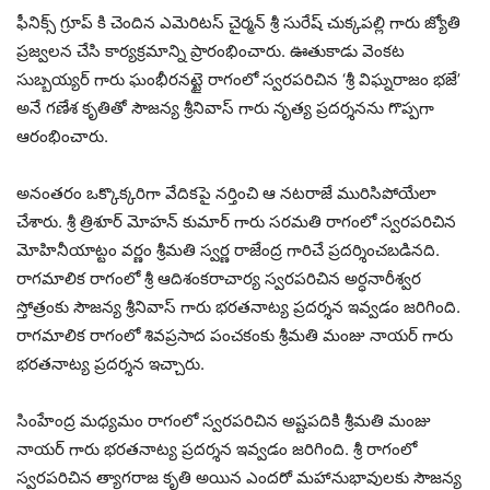
ఫీనిక్స్ గ్రూప్ కి చెందిన ఎమెరిటస్ చైర్మన్ శ్రీ సురేష్ చుక్కపల్లి గారు జ్యోతి
ప్రజ్వలన చేసి కార్యక్రమాన్ని ప్రారంభించారు. ఊతుకాడు వెంకట
సుబ్బయ్యర్ గారు ఘంభీరనట్టై రాగంలో స్వరపరిచిన ‘శ్రీ విఘ్నరాజం భజే’
అనే గణేశ కృతితో సౌజన్య శ్రీనివాస్ గారు నృత్య ప్రదర్శనను గొప్పగా
ఆరంభించారు.
అనంతరం ఒక్కొక్కరిగా వేదికపై నర్తించి ఆ నటరాజే మురిసిపోయేలా
చేశారు. శ్రీ త్రిశూర్ మోహన్ కుమార్ గారు సరమతి రాగంలో స్వరపరిచిన
మోహినీయాట్టం వర్ణం శ్రీమతి స్వర్ణ రాజేంద్ర గారిచే ప్రదర్శించబడినది.
రాగమాలిక రాగంలో శ్రీ ఆదిశంకరాచార్య స్వరపరిచిన అర్ధనారీశ్వర
స్తోత్రంకు సౌజన్య శ్రీనివాస్ గారు భరతనాట్య ప్రదర్శన ఇవ్వడం జరిగింది.
రాగమాలిక రాగంలో శివప్రసాద పంచకంకు శ్రీమతి మంజు నాయర్ గారు
భరతనాట్య ప్రదర్శన ఇచ్చారు.
సింహేంద్ర మధ్యమం రాగంలో స్వరపరిచిన అష్టపదికి శ్రీమతి మంజు
నాయర్ గారు భరతనాట్య ప్రదర్శన ఇవ్వడం జరిగింది. శ్రీ రాగంలో
స్వరపరిచిన త్యాగరాజ కృతి అయిన ఎందరో మహానుభావులకు సౌజన్య