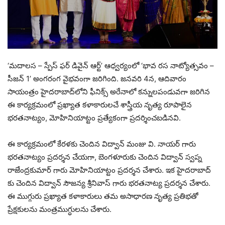
‘మదాలస – స్పేస్ ఫర్ డివైన్ ఆర్ట్’ ఆధ్వర్యంలో ‘భావ రస నాట్యోత్సవం –
సీజన్ 1’ అంగరంగ వైభవంగా జరిగింది. జనవరి 4న, ఆదివారం
సాయంత్రం హైదరాబాద్‌లోని ఫీనిక్స్ అరేనాలో కన్నులపండువగా జరిగిన
ఈ కార్యక్రమంలో ప్రఖ్యాత కళాకారులచే శాస్త్రీయ నృత్య రూపాలైన
భరతనాట్యం, మోహినియాట్టం ప్రత్యేకంగా ప్రదర్శించబడినవి.
ఈ కార్యక్రమంలో కేరళకు చెందిన విద్వాన్ మంజు వి. నాయర్ గారు
భరతనాట్యం ప్రదర్శన చేయగా, బెంగళూరుకు చెందిన విద్వాన్ స్వప్న
రాజేంద్రకుమార్ గారు మోహినియాట్టం ప్రదర్శన చేశారు. ఇక హైదరాబాద్
కు చెందిన విద్వాన్ సౌజన్య శ్రీనివాస్ గారు భరతనాట్య ప్రదర్శన చేశారు.
ఈ ముగ్గురు ప్రఖ్యాత కళాకారులు తమ అసాధారణ నృత్య ప్రతిభతో
ప్రేక్షకులను మంత్రముగ్ధులను చేశారు.