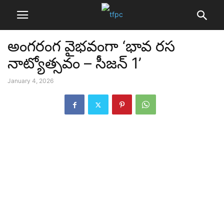
అంగరంగ వైభవంగా ‘భావ రస
నాట్యోత్సవం – సీజన్ 1’
January 4, 2026