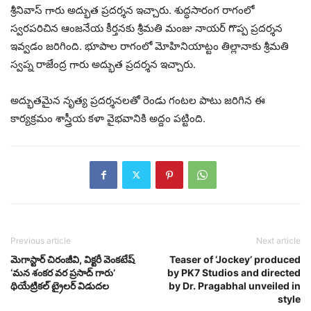
శ్రీనివాస్ గారు అద్భుత ప్రదర్శన ఇచ్చారు. శుద్ధసారంగ రాగంలో
స్వరపరిచిన ఆంజనేయ కీర్తనకు శ్రీమతి మంజు నాయర్ గొప్ప ప్రదర్శన
ఇవ్వడం జరిగింది. భూపాల రాగంలో మోహినియాట్టం తిల్లానాకు శ్రీమతి
స్వప్న రాజేంద్ర గారు అద్భుత ప్రదర్శన ఇచ్చారు.
అద్భుతమైన నృత్య ప్రదర్శనలతో రెండు గంటల పాటు జరిగిన ఈ
కార్యక్రమం శాస్త్రీయ కళా వైభవానికి అద్దం పట్టింది.
Previous article
Next article
మెగాస్టార్ చిరంజీవి, విక్టరీ వెంకటేష్
Teaser of ‘Jockey’ produced
‘మన శంకర వర ప్రసాద్ గారు’
by PK7 Studios and directed
థియేట్రికల్ ట్రైలర్ విడుదల
by Dr. Pragabhal unveiled in
style