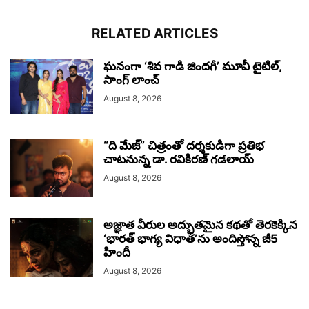
RELATED ARTICLES
ఘనంగా ‘శివ గాడి జింద‌గీ’ మూవీ టైటిల్,
సాంగ్ లాంచ్
August 8, 2026
“ది మేజ్” చిత్రంతో దర్శకుడిగా ప్రతిభ
చాటనున్న డా. రవికిరణ్ గడలాయ్
August 8, 2026
అజ్ఞాత వీరుల అద్భుతమైన కథతో తెరకెక్కిన
‘భారత్ భాగ్య విధాత’ను అందిస్తోన్న జీ5
హిందీ
August 8, 2026