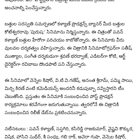
అంచనాల్ని పెంచేస్తున్నారు.
బత్తుల సరస్వతి సమర్పణలో కళ్యాణ్ ప్రొడక్షన్స్ బ్యానర్ మీద బత్తుల
కోటేశ్వరరావు ‘పురుష:’ సినిమాను నిర్మిస్తున్నారు. ఈ చిత్రంతో పవన్
కళ్యాణ్‌ బత్తుల హీరోగా పరిచయం కాబోతోన్నారు. ఈ సినిమాకు వీరు
వులవల దర్శకత్వం వహిస్తున్నారు. ఈ చిత్రానికి సినిమాటోగ్రఫర్‌గా సతీష్
ముత్యాల, సంగీత దర్శకుడుగా శ్రవణ్ భరద్వాజ్, ఎడిటర్‌గా కోటి, ఆర్ట్
డైరెక్టర్‌గా రవిబాబు దొండపాటి పని చేస్తున్నారు.
ఈ సినిమాలో వెన్నెల కిషోర్, వి.టి.వి.గణేష్, అనంత శ్రీరామ్, పమ్మి సాయి,
మిర్చి కిరణ్ వంటి కమెడియన్స్ అందరినీ కడుపుబ్బా నవ్విస్తారని టీం
చెబుతోంది. ప్రస్తుతం ఈ సినిమాకి సంబంధించిన పోస్ట్ ప్రొడక్షన్
కార్యక్రమాలు శరవేగంగా జరుగుతున్నాయి. త్వరలోనే ఈ చిత్రానికి
సంబంధించిన రిలీజ్ డేట్‌ను ప్రకటించనున్నారు.
నటీనటులు : పవన్ కళ్యాణ్, సప్తగిరి, కసిరెడ్డి రాజకుమార్, వైష్ణవి కొక్కుర,
విషిక, హాసిని సుధీర్‌, శ్రీ సంధ్య, గబి రాక్, అనైరా గుప్తా, వెన్నెల కిషోర్,