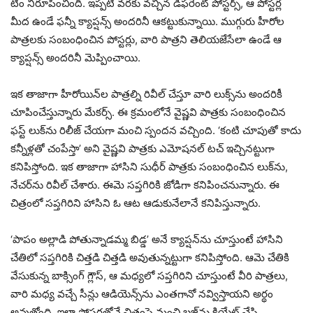
టీం నిరూపించింది. ఇప్పటి వరకు వచ్చిన డిఫరెంట్ పోస్టర్స్, ఆ పోస్టర్ల
మీద ఉండే ఫన్నీ క్యాప్షన్స్ అందరినీ ఆకట్టుకున్నాయి. ముగ్గురు హీరోల
పాత్రలకు సంబంధించిన పోస్టర్లు, వారి పాత్రని తెలియజేసేలా ఉండే ఆ
క్యాప్షన్స్ అందరినీ మెప్పించాయి.
ఇక తాజాగా హీరోయిన్‌ల పాత్రల్ని రివీల్ చేస్తూ వారి లుక్స్‌ను అందరికీ
చూపించేస్తున్నారు మేకర్స్. ఈ క్రమంలోనే వైష్ణవి పాత్రకు సంబంధించిన
ఫస్ట్ లుక్‌ను రిలీజ్ చేయగా మంచి స్పందన వచ్చింది. ‘కంటి చూపుతో కాదు
కన్నీళ్లతో చంపేస్తా’ అని వైష్ణవి పాత్రకు ఎమోషనల్ టచ్ ఇచ్చినట్టుగా
కనిపిస్తోంది. ఇక తాజాగా హాసిని సుధీర్ పాత్రకు సంబంధించిన లుక్‌ను,
నేచర్‌ను రివీల్ చేశారు. ఈమె సప్తగిరికి జోడిగా కనిపించనున్నారు. ఈ
చిత్రంలో సప్తగిరిని హాసిని ఓ ఆట ఆడుకునేలానే కనిపిస్తున్నారు.
‘పాపం అల్లాడి పోతున్నాడమ్మ బిడ్డ’ అనే క్యాప్షన్‌ను చూస్తుంటే హాసిని
చేతిలో సప్తగిరికి చిత్తడి చిత్తడి అవుతున్నట్టుగా కనిపిస్తోంది. ఆమె చేతికి
వేసుకున్న బాక్సింగ్ గ్లౌస్, ఆ మధ్యలో సప్తగిరిని చూస్తుంటే వీరి పాత్రలు,
వారి మధ్య వచ్చే సీన్లు ఆడియెన్స్‌ను ఎంతగానో నవ్విస్తాయని అర్థం
అవుతోంది. ఇలా పోస్టర్లతోనే చిత్రంపై మంచి బజ్‌ను క్రియేట్ చేసి