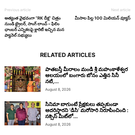
Previous article
Next article
అత్యంత వైభవంగా “RK దీక్ష” చిత్రం
మీసాల పిల్ల 100 మిలియన్ వ్యూస్‌
నుండి ట్రైలర్, సాంగ్ లాంచ్ – ఫిలిం
ఛాంబర్ ఎన్నికలపై క్లారిటీ ఇచ్చిన మన
ప్యానెల్ సభ్యులు
RELATED ARTICLES
పాతబస్తీ మీరాలం మండి శ్రీ మహంకాళేశ్వర
ఆలయంలో బంగారు బోనం ఎత్తిన సినీ
నటి,...
August 8, 2026
సినిమా బాగుంటే ప్రేక్షకులు తప్పకుండా
ఆదరిస్తారని ‘డిసి’ మరోసారి నిరూపించింది :
సక్సెస్ మీట్‌లో...
August 8, 2026