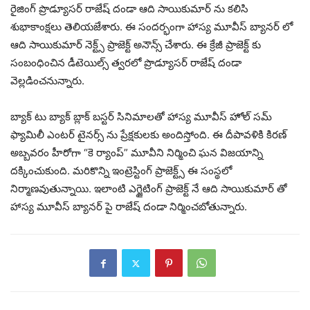
రైజింగ్ ప్రొడ్యూసర్ రాజేష్ దండా ఆది సాయికుమార్ ను కలిసి
శుభాకాంక్షలు తెలియజేశారు. ఈ సందర్భంగా హాస్య మూవీస్ బ్యానర్ లో
ఆది సాయికుమార్ నెక్ట్స్ ప్రాజెక్ట్ అనౌన్స్ చేశారు. ఈ క్రేజీ ప్రాజెక్ట్ కు
సంబంధించిన డీటెయిల్స్ త్వరలో ప్రొడ్యూసర్ రాజేష్ దండా
వెల్లడించనున్నారు.
బ్యాక్ టు బ్యాక్ బ్లాక్ బస్టర్ సినిమాలతో హాస్య మూవీస్ హోల్ సమ్
ఫ్యామిలీ ఎంటర్ టైనర్స్ ను ప్రేక్షకులకు అందిస్తోంది. ఈ దీపావళికి కిరణ్
అబ్బవరం హీరోగా “కె ర్యాంప్” మూవీని నిర్మించి ఘన విజయాన్ని
దక్కించుకుంది. మరికొన్ని ఇంట్రెస్టింగ్ ప్రాజెక్ట్స్ ఈ సంస్థలో
నిర్మాణవుతున్నాయి. ఇలాంటి ఎగ్జైటింగ్ ప్రాజెక్ట్ నే ఆది సాయికుమార్ తో
హాస్య మూవీస్ బ్యానర్ పై రాజేష్ దండా నిర్మించబోతున్నారు.