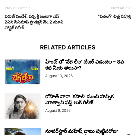
Previous article
Next article
వరుణ్ సందేశ్, షగ్న శ్రీ జంటగా ఎస్
“పతంగ్” చిత్ర రివ్యూ
2ఎస్ సినిమాస్ ప్రొడక్షన్ నెం.2 మూవీ
పోస్టర్ రిలీజ్
RELATED ARTICLES
హింట్ తో ‘వేగ లీల’ టీజర్ విడుదల – 8వ
కథ మీకు తెలుసా?
August 10, 2026
రోహిత్ నారా ‘కపాలి’ నుంచి హన్సిక
మోత్వాని ఫస్ట్ లుక్ రిలీజ్
August 9, 2026
సూప‌ర్‌స్టార్ మహేష్ బాబు పుట్టినరోజు