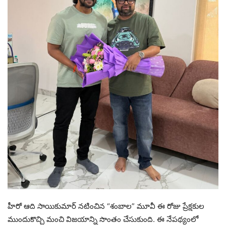
హీరో ఆది సాయికుమార్ నటించిన “శంబాల” మూవీ ఈ రోజు ప్రేక్షకుల
ముందుకొచ్చి మంచి విజయాన్ని సొంతం చేసుకుంది. ఈ నేపథ్యంలో