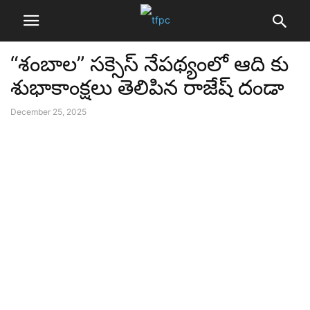
“శంబాల” సక్సెస్ నేపథ్యంలో ఆది కు
శుభాకాంక్షలు తెలిపిన రాజేష్ దండా
December 25, 2025