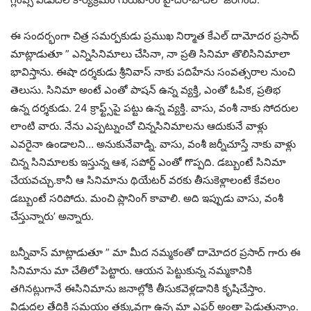
ఈ సందర్భంగా చిత్ర సమర్పకుడు ప్రముఖ నిర్మాత కేఎల్‌ దామోదర ప్రసాద్‌
మాట్లాడుతూ ” ఎన్నిసినిమాలు చేసినా, నా ప్రతి సినిమా తొలిసినిమాలా
భావిస్తాను. ఈషా దర్శకుడు శ్రీనివాస్‌ నాకు పదిహేను సంవత్సరాల నుంచి
తెలుసు. సినిమా అంటే ఎంతో పాషన్‌ ఉన్న వ్యక్తి, ఎంతో ఓపిక, ప్రతిభ
ఉన్న దర్శకుడు. 24 క్రాఫ్ట్స్‌పై పట్టు ఉన్న వ్యక్తి. వాసు, వంశీ నాకు సోదరుల
లాంటి వారు. నేను ఎప్పట్నుంచో చిన్నసినిమాలను ఆదుకునే వాళ్లు
ఎవరైనా ఉండాలని… అనుకునేవాడ్ని. వాసు, వంశీ జర్నీచూస్తే నాకు వాళ్లు
చిన్న సినిమాలకు ఇస్తున్న ఆశ, సపోర్ట్‌ ఎంతో గొప్పది. డబ్బుంటే సినిమా
చేయవచ్చు.కానీ ఆ సినిమాను థియేటర్‌ వరకు తీసుకెళ్లాలంటే కేవలం
డబ్బుంటే సరిపోదు. మంచి ప్లానింగ్‌ కావాలి. అది ఇప్పుడు వాసు, వంశీ
చేస్తున్నారు’ అన్నారు.
బన్నీవాస్‌ మాట్లాడుతూ ” మా మీద నమ్మకంతో దామోదర ప్రసాద్‌ గారు ఈ
సినిమాను మా చేతిలో పెట్టారు. ఆయన పెట్టుకున్న నమ్మకానికి
తగినట్లుగానే ఈసినిమాను జనాల్లోకి తీసుకవెళ్లడానికి కృషిచేస్తాం.
విడుదల తేదికి సమయం తక్కువగా ఉన్న మా ఎఫర్ట్‌ అంతా పెడుతున్నాం.