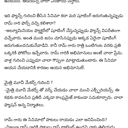
ఉంటుంది. ఆడియన్స్ చాలా ఎంజాయ్ చేస్తారు.
ఇది ఫ్యాన్స్ గురించి తీసిన సినిమా కదా మరి షూటింగ్ జరుగుతున్నప్పుడు
రామ్ గారి ఫాన్స్ వచ్చి కలిశారా?
-అల్యూమినియం ఫ్యాక్టరీలో షూటింగ్ చేస్తున్నప్పుడు ఫ్యాన్స్ విపరీతంగా
వచ్చేవారు. అంత మంది జనం చూసినప్పుడు అక్కడ ఏదైనా షూటింగ్
జరుగుతుందనుకునేవాడిని. కానీ రామ్ గారు రాత్రి ఒంటిగంట వరకు ప్రతి
ఒక్కరికి ఫోటోలు ఇచ్చేవారు. రామ్ గారికి అభిమానులు అంటే చాలా ప్రేమ.
వాళ్ల గురించి ఎప్పుడూ చాలా గొప్పగా మాట్లాడుతుంటారు. ఈ సినిమా
ఆయన చేయడానికి కారణం ఆయన అభిమానులే.
మైత్రి మూవీ మేకర్స్ గురించి ?
-మైత్రి మూవీ మేకర్స్ తో వర్క్ చేయడం చాలా మంచి ఎక్స్పీరియన్స్. ఈ
కథకు కావలసిన ప్రతిదీ ఎక్కడా కాంప్రమైజ్ కాకుండా సమకూర్చారు. చాలా
ఫ్యాషన్ అన్న నిర్మాతలు.
రామ్ గారు ఈ సినిమాలో పాటలు రాయడం ఎలా అనిపించింది?
-నిజంగా రామ్ గారికి పాటలు రాసే టాలెంట్ ఉందని నాకు తెలియదు.