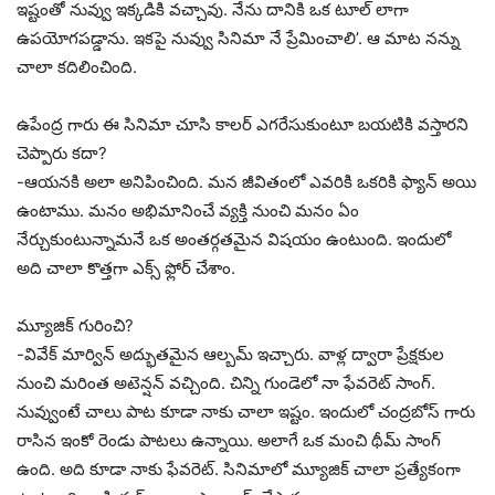
ఇష్టంతో నువ్వు ఇక్కడికి వచ్చావు. నేను దానికి ఒక టూల్ లాగా
ఉపయోగపడ్డాను. ఇకపై నువ్వు సినిమా నే ప్రేమించాలి’. ఆ మాట నన్ను
చాలా కదిలించింది.
ఉపేంద్ర గారు ఈ సినిమా చూసి కాలర్ ఎగరేసుకుంటూ బయటికి వస్తారని
చెప్పారు కదా?
-ఆయనకి అలా అనిపించింది. మన జీవితంలో ఎవరికి ఒకరికి ఫ్యాన్ అయి
ఉంటాము. మనం అభిమానించే వ్యక్తి నుంచి మనం ఏం
నేర్చుకుంటున్నామనే ఒక అంతర్గతమైన విషయం ఉంటుంది. ఇందులో
అది చాలా కొత్తగా ఎక్స్ ఫ్లోర్ చేశాం.
మ్యూజిక్ గురించి?
-వివేక్ మార్విన్ అద్భుతమైన ఆల్బమ్ ఇచ్చారు. వాళ్ల ద్వారా ప్రేక్షకుల
నుంచి మరింత అటెన్షన్ వచ్చింది. చిన్ని గుండెలో నా ఫేవరెట్ సాంగ్.
నువ్వుంటే చాలు పాట కూడా నాకు చాలా ఇష్టం. ఇందులో చంద్రబోస్ గారు
రాసిన ఇంకో రెండు పాటలు ఉన్నాయి. అలాగే ఒక మంచి థీమ్ సాంగ్
ఉంది. అది కూడా నాకు ఫేవరెట్. సినిమాలో మ్యూజిక్ చాలా ప్రత్యేకంగా