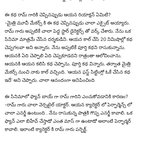
ఈ కథ రామ్ గారికి చెప్పినప్పుడు ఆయన రియాక్షన్ ఏమిటి?
-మైత్రి మూవీ మేకర్స్ కి ఈ కథ చెప్పినప్పుడు చాలా ఎక్సైట్ అయ్యారు.
రామ్ గారు అప్పటికే చాలా పెద్ద స్టార్ డైరెక్టర్స్ తో వర్క్ చేశారు. నేను ఒక
సినిమా మాత్రమే చేసిన దర్శకుడిని. ఆయన కాల్ చేసి 20 నిమిషాల్లో కథ
చెప్పగలవా అని అన్నారు. నేను అప్పటికే పూర్తి కథని రాసుకున్నాను.
ఆయనకి ఏది చెప్పాలి ఏది చెప్పకూడదని రాత్రంతా ఆలోచించాను.
ఆయనకి ఆయన కలిసి కథ చెప్పాను. పూర్తి కథ విన్నారు. తర్వాత మైత్రి
మేకర్స్ నుంచి నాకు కాల్ వచ్చింది. ‘ఆయన ఫస్ట్ సిట్టింగ్లో ఓకే చేసిన కథ
ఇదే’ అని చెప్పారు. చాలా ఆనందంగా అనిపించింది
ఈ సినిమాలో ఫ్యాన్ బాయ్ గా రామ్ గారిని ఎంచుకోవడానికి కారణం?
-రామ్ గారు చాలా వెర్సటైల్ యాక్టర్. ఆయన క్యారెక్టర్ లో పెర్ఫార్మెన్స్ లో
చాలా ఎనర్జీ ఉంటుంది . నేను రాసుకున్న పాత్రకి గొప్ప ఎనర్జీ కావాలి. ఒక
ఫ్యాన్ ఎలా బిహేవ్ చేస్తాడో ఎంత మాస్ గా ఉంటాడో అలాంటి పెర్ఫార్మర్
కావాలి. ఇలాంటి క్యారెక్టర్ కి రామ్ గారు పర్ఫెక్ట్.