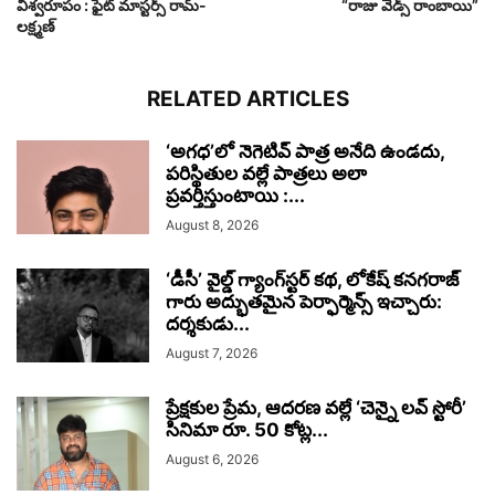
విశ్వరూపం : ఫైట్ మాస్టర్స్ రామ్-
“రాజు వెడ్స్ రాంబాయి”
లక్ష్మణ్
RELATED ARTICLES
‘అగధ’లో నెగెటివ్ పాత్ర అనేది ఉండదు,
పరిస్థితుల వల్లే పాత్రలు అలా
ప్రవర్తిస్తుంటాయి :...
August 8, 2026
‘డీసీ’ వైల్డ్ గ్యాంగ్‌స్టర్ కథ, లోకేష్ కనగరాజ్
గారు అద్భుతమైన పెర్ఫార్మెన్స్ ఇచ్చారు:
దర్శకుడు...
August 7, 2026
ప్రేక్షకుల ప్రేమ, ఆదరణ వల్లే ‘చెన్నై లవ్ స్టోరీ’
సినిమా రూ. 50 కోట్ల...
August 6, 2026