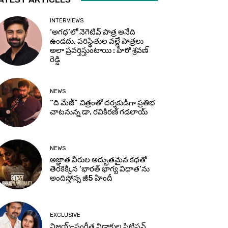
INTERVIEWS
‘అగధ’లో నెగెటివ్ పాత్ర అనేది
ఉండదు, పరిస్థితుల వల్లే పాత్రలు
అలా ప్రవర్తిస్తుంటాయి : హీరో శ్రవణ్
రెడ్డి
NEWS
“ది మేజ్” చిత్రంతో దర్శకుడిగా ప్రతిభ
చాటనున్న డా. రవికిరణ్ గడలాయ్
NEWS
అజ్ఞాత వీరుల అద్భుతమైన కథతో
తెరకెక్కిన ‘భారత్ భాగ్య విధాత’ను
అందిస్తోన్న జీ5 హిందీ
EXCLUSIVE
విజయ్-సంగీత విడాకుల పిటిషన్