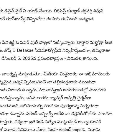
ివైన్ వైబ్ ని యాడ్ చేశాయి. లిరిసిస్ట్‌ కళ్యాణ్‌ చక్రవర్తి శివుని
ానే గూస్‌బంప్స్‌ తెప్పించేలా ఈ పాట ఈ ఏడాది అత్యంత
నిశెట్టి ఓ పవర్ ఫుల్ పాత్రలో నటిస్తున్నారు. హర్షాలి మల్హోత్రా కీలక
్, సంతోష్ D Detakae సినిమాటోగ్రఫీని నిర్వహిస్తుండగా, తమ్మిరాజు
డవం డిసెంబర్ 5, 2025న ప్రపంచవ్యాప్తంగా విడుదల కానుంది.
 బాలకృష్ణ మాట్లాడుతూ.. మీడియా మిత్రులకు, నా అభిమానులకు
్యమైన జన్మనిచ్చినటువంటి నా తల్లిదండ్రులకు ముందుగా
ుందు నిలబడి ఉన్నాను. మా నాన్నగారి అడుగుజాడల్లో ముందుకు
స్తున్నాను. బసవ తారకం క్యాన్సర్‌ ఆస్పత్రి ఛైర్మన్‌గా
 ఇంతమంది అభిమానుల్ని పొందడం పూర్వజన్మ సుకృతంగా
డిగా ఉన్నాను. సెకండ్ ఇన్నింగ్స్ అనేది నా డిక్షనరీలో లేదు. హిందూ
స్తారు. ధర్మంగా బ్రతకండి సత్యం మాట్లాడండి అన్యాయానికి
ో మూడు సినిమాలు చేశాం. సింహ లెజెండ్ అఖండ.. మూడు