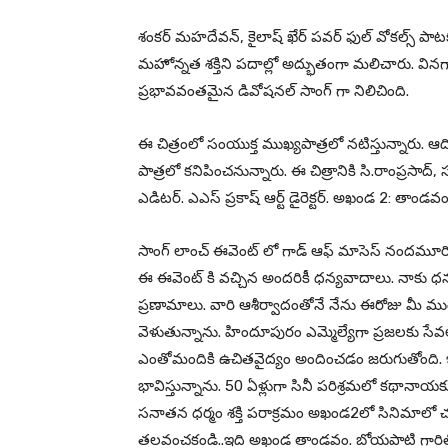
శంకర్‌ మహదేవన్‌, కైలాష్‌ ఖేర్‌ పవర్ ఫుల్ వోకల్స్ పాటకు డ
మహోన్నత శక్తిని పదాల్లో అద్భుతంగా మలిచారు. వినగ
ప్రభావవంతమైన డివోషనల్ సాంగ్ గా నిలిచింది.
ఈ చిత్రంలో సంయుక్త ముఖ్యపాత్రలో నటిస్తున్నారు. ఆది పి
పాత్రలో కనిపించనున్నారు. ఈ చిత్రానికి సి.రాంప్రసాద
ఎడిటర్. ఎఎస్ ప్రకాష్ ఆర్ట్ డైరెక్టర్‌. అఖండ 2: తాం
సాంగ్ లాంచ్ ఈవెంట్ లో గాడ్ ఆఫ్ మాసెస్ నందమూరి
ఈ ఈవెంట్ కి వచ్చిన అందరికీ ధన్యవాదాలు. నాకు ధన
ప్రణామాలు. వారి ఆశీర్వాదంతోనే నేను ఈరోజు మీ మ
వెళుతున్నాను. హిందూపురం ఎమ్మెల్యేగా ప్రజలకు సేవలంది
ఎంతోమందికి ఉచితవైద్యం అందించడం జరుగుతోంది.
భావిస్తున్నాను. 50 ఏళ్లుగా సినీ పరిశ్రమలో కథానాయకు
సనాతన ధర్మం శక్తి పరాక్రమం అఖండ2లో సినిమాలో చూ
తలవంచకండి..ఇది అఖండ తాండవం. బోయపాటి గారిత