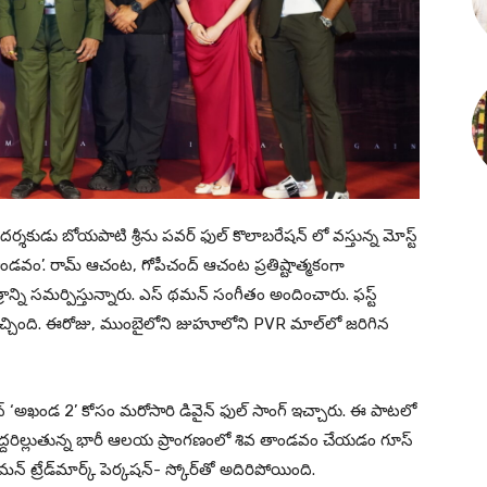
 దర్శకుడు బోయపాటి శ్రీను పవర్ ఫుల్ కొలాబరేషన్ లో వస్తున్న మోస్ట్
 తాండవం’. రామ్ ఆచంట, గోపీచంద్ ఆచంట ప్రతిష్టాత్మకంగా
్రాన్ని సమర్పిస్తున్నారు. ఎస్ థమన్ సంగీతం అందించారు. ఫస్ట్
చ్చింది. ఈరోజు, ముంబైలోని జుహూలోని PVR మాల్‌లో జరిగిన
మన్‌ ‘అఖండ 2’ కోసం మరోసారి డివైన్ ఫుల్ సాంగ్ ఇచ్చారు. ఈ పాటలో
రిల్లుతున్న భారీ ఆలయ ప్రాంగణంలో శివ తాండవం చేయడం గూస్
 థమన్ ట్రేడ్‌మార్క్ పెర్కషన్- స్కోర్‌తో అదిరిపోయింది.