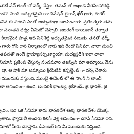
ఒకటే వేవ్ లెంత్ లో వర్క్ చేస్తాం. తమన్ తో అఖండ వీరసింహారెడ్డి
. మాది అద్భుతమైన కాంబినేషన్. కైలాష్ ఖేర్ గారు, శంకర్
చిన ఈ పాటని ఎంతో అద్భుతంగా ఆలపించారు. ప్రతిఒక్కరు తమ
ిందూ సనాతన ధర్మం ఏమిటో చెప్పాలి. బజరంగ్ భాయిజాన్ తర్వాత
కీలకమైన పాత్ర. ఆది పినిశెట్టి అద్భుతమైన నటుడు. తనతో వర్క్
ు గోపి గారి నిర్మాణంలో నాకు ఇది రెండో సినిమా. చాలా మంచి
 తపనతో ఉండే ప్రొడ్యూసర్స్.జార్జియా, మధ్యప్రదేశ్ ఇలా చాలా
నిమాని ప్రజెంట్ చేస్తున్న నందమూరి తేజస్విని మా అమ్మాయి. నేను
ో. ఆ షోకి మా అమ్మాయి క్రియేటివ్ కన్సల్టెంట్ గా వర్క్ చేశారు.
ముందుకు వస్తుంది. ముంబై ఈవెంట్ లో ఈ సాంగ్ ని లాంచ్
ా ఆనందంగా ఉంది. అందరికీ థాంక్యు. జైహింద్.. జై భారత్.. జై
మస్కారం, ఇది ఒక సినిమా కాదు భారతదేశ ఆత్మ. భారతదేశం యొక్క
తారు. ఫ్యామిలీ అందరు కలిసి వెళ్లి ఆనందంగా చూసే సినిమా ఇది.
లో మీరు చూస్తారు. డిసెంబర్ 5న మీ ముందుకు వస్తుంది.