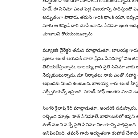
తప్పకుండా అందరూ చూడాలని కోరుకుంటున్నాను. బాలయ్
హిట్. ఈ సినిమా ఎంత పెద్ద విజయాన్ని సాధిస్తుందో ఎవర
అద్భుతంగా పాడారు. తమన్ గారికి థాంక్ యూ. ఇప్పుడు మ
మాకు ఆ శివుడే దారి చూపించాడు. సినిమా ఇంత అద్భ
చూడాలని కోరుకుంటున్నాను
మ్యూజిక్ డైరెక్టర్ తమన్ మాట్లాడుతూ.. బాలయ్య గార
ప్రజలు అంటే ఆయనకి చాలా ప్రేమ. సినిమాల్లో నిజ జీవ
తెలియజేస్తున్నాను. బాలయ్య గారి ప్రతి సినిమా నాకు 
నేర్చుకుంటున్నాను. మా నిర్మాతలు నాకు ఎంతో సపోర్ట
అఖండకు మించి ఉంటుంది. బాలయ్య గారు అంటే హిస్టరీ. 
ఎక్స్పీరియన్స్ ఇస్తుంది. సెకండ్ హాఫ్ అంతకు మించి 
సింగర్ కైలాష్ కేర్ మాట్లాడుతూ.. అందరికి నమస్కార
ఇచ్చింది మాత్రం సౌత్ సినిమాలే. బాహుబలిలో శివుని
సౌత్ నుంచి వచ్చే ప్రతి సినిమా విజయాన్ని సాధిస
అనిపించింది. తమన్ గారు అద్భుతంగా కంపోజ్ చేశారు