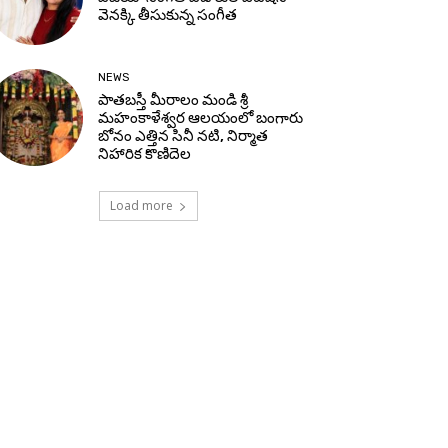
వెనక్కి తీసుకున్న సంగీత
NEWS
పాతబస్తీ మీరాలం మండి శ్రీ
మహంకాళేశ్వర ఆలయంలో బంగారు
బోనం ఎత్తిన సినీ నటి, నిర్మాత
నిహారిక కొణిదెల
Load more