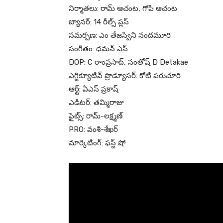
నిర్మాతలు: రామ్ ఆచంట, గోపి ఆచంట
బ్యానర్: 14 రీల్స్ ప్లస్
సమర్పణ: ఎం తేజస్విని నందమూరి
సంగీతం: థమన్ ఎస్
DOP: C రాంప్రసాద్, సంతోష్ D Detakae
ఎగ్జిక్యూటివ్ ప్రొడ్యూసర్: కోటి పరుచూరి
ఆర్ట్: ఏఎస్ ప్రకాష్
ఎడిటర్: తమ్మిరాజు
ఫైట్స్: రామ్-లక్ష్మణ్
PRO: వంశీ-శేఖర్
మార్కెటింగ్: ఫస్ట్ షో