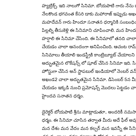
హ్యట్రిక్స్. ఇది నాలుగో సినిమా. బోయపాటి గారు నేను 
నేలకొండ భగవంత కేసరి డాకు మహారాజ్ ఇప్పుడు అఖండ2
మహదేవన్ గారు హిందూ సనాతన ధర్మానికి సంబంధిం
పిల్లల్ని తీసుకెళ్లి ఈ సినిమాని చూపించాలి. మన హ
హర్షాలి ఈ సినిమా చేసింది. ఈ సినిమాలో తనది చాలా 
చేయడం చాలా ఆనందంగా అనిపించింది. ఆచంట రామ్ గార
సినిమాలు తీయాలి ఇండస్ట్రీకి కాంట్రిబ్యూట్ చేయాలని
అద్భుతమైన లొకేషన్స్ లో షూట్ చేసిన సినిమా ఇది. సి
హోస్టుగా చేసిన అన్ స్టాపబుల్ ఇండియాలో నెంబర్ వన్ ష
అఖండ2 చాలా అద్భుతమైన సినిమా. డిసెంబర్ 5న మీ 
చేయడం ఇక్కడి నుంచి ప్రమోషన్స్ మొదలు పెట్టడం చాల
హైందవ సనాతన ధర్మం.
డైరెక్టర్ బోయపాటి శ్రీను మాట్లాడుతూ.. అందరికీ న
ధర్మం. ఈ సినిమా చూసిన తర్వాత మీరు అదే ఫీల్ అవు
మన దేశం మన వేదం మన కల్చర్ మన ఇవన్నీ ఈ సినిమా