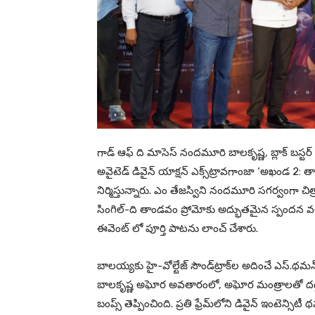
గాడ్ ఆఫ్ ది మాసెస్ నందమూరి బాలకృష్ణ, బ్లాక్ బస్టర్
అవైటెడ్ డివైన్ యాక్షన్ ఎక్స్‌ట్రావగాంజా ‘అఖండ 2:
నిర్మిస్తున్నారు. ఎం తేజస్విని నందమూరి సగర్వంగా చిత
సింగిల్-ది తాండవం ప్రోమోకు అద్భుతమైన స్పందన వ
ఈవెంట్ లో పూర్తి పాటను లాంచ్ చేశారు.
బాలయ్యకు హై-వోల్టేజ్ సౌండ్‌ట్రాక్‌ల అదించే ఎస్‌.థ
బాలకృష్ణ అఘోర అవతారంలో, అఘోర మంత్రాలతో దద్ద
బంప్స్ తెప్పించింది. ప్రతి ఫ్రేమ్‌లోని డివైన్ ఇంటెన్సిటీ