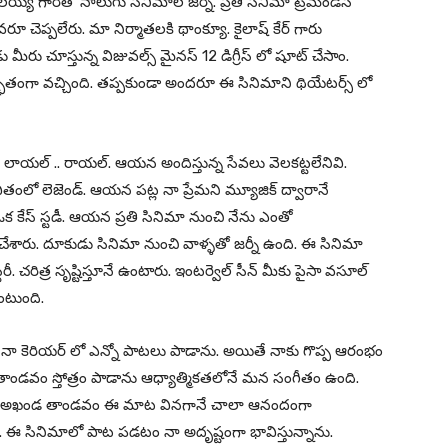
య గారితో నాలుగు సినిమాల జర్నీ. ప్రతి సినిమా ట్రెమండస్
ూ చెప్పలేరు. మా నిర్మాతలకి థాంక్యూ. కైలాష్ కేర్ గారు
ీరు చూస్తున్న విజువల్స్ మైనస్ 12 డిగ్రీస్ లో షూట్ చేసాం.
ుతంగా వచ్చింది. తప్పకుండా అందరూ ఈ సినిమాని థియేటర్స్ లో
ు లాయల్ .. రాయల్. ఆయన అందిస్తున్న సేవలు వెలకట్టలేనివి.
ితంలో లెజెండ్. ఆయన పట్ల నా ప్రేమని మ్యూజిక్ ద్వారానే
ఒక కేస్ స్టడీ. ఆయన ప్రతి సినిమా నుంచి నేను ఎంతో
్ చేశారు. దూకుడు సినిమా నుంచి వాళ్ళతో జర్నీ ఉంది. ఈ సినిమా
చరిత్ర సృష్టిస్తూనే ఉంటారు. ఇంటర్వెల్ సీన్ మీకు పైసా వసూల్
ఉంటుంది.
ం. నా కెరియర్ లో ఎన్నో పాటలు పాడాను. అయితే నాకు గొప్ప ఆరంభం
 తాండవం స్తోత్రం పాడాను ఆధ్యాత్మికతలోనే మన సంగీతం ఉంది.
్తుంది. అఖండ తాండవం ఈ మాట వినగానే చాలా ఆనందంగా
. ఈ సినిమాలో పాట పడటం నా అదృష్టంగా భావిస్తున్నాను.