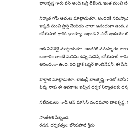
బాలకృష్ణ గారు వన్ అండ్ ఓన్లీ లెజెండ్. ఇంత మంచి
నిర్మాత గోపి ఆచంట మాట్లాడుతూ.. అందరికి నమస్కారం
ఇక్కడి నుంచి స్టార్ట్ చేయడం చాలా ఆనందంగా ఉంది. మ
బోయపాటి గారికి థాంక్యూ. అఖండ 2 పాన్ ఇండియా బిగ్గెస్ట
ఆది పినిశెట్టి మాట్లాడుతూ.. అందరికి నమస్కారం. బా
బంగారం లాంటి మనసు ఉన్న మనిషి. బోయపాటి గారు
ఆనందంగా ఉంది. ఇది బ్లాక్ బస్టర్ కాంబినేషన్. ఈ సిన
హర్షాలి మాట్లాడుతూ.. లెజెండ్రీ బాలకృష్ణ గారితో కలి
ఫిల్మ్. నాకు ఈ అవకాశం ఇచ్చిన దర్శక నిర్మాతలకు ధన
నటీనటులు: గాడ్ ఆఫ్ మాసెస్ నందమూరి బాలకృష్ణ, సంయుక్
సాంకేతిక సిబ్బంది:
రచన, దర్శకత్వం: బోయపాటి శ్రీను