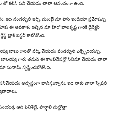
 టీం తో కలిసి పని చేయడం చాలా ఆనందంగా ఉంది.
. ఇది వండర్ఫుల్ జర్నీ. ముంబై మా పాన్ ఇండియా ప్రమోషన్స్
ాకు ఈ అవకాశం ఇచ్చిన మా హీరో బాలకృష్ణ గారికి డైరెక్టర్
్ బ్లాక్ బస్టర్ కాబోతోంది.
లయ్య బాబు గారితో వర్క్ చేయడం వండర్ఫుల్ ఎక్స్పీరియన్స్.
 బాలయ్య గారు తమన్ ఈ కాంబినేషన్లో సినిమా చేయడం చాలా
ిమా సునామీ సృష్టించబోతోంది.
సి పనిచేయడం అదృష్టంగా భావిస్తున్నాను. ఇది నాకు చాలా స్పెషల్
్యవాదాలు.
త, ఆది పినిశెట్టి, హర్షాలి మల్హోత్రా