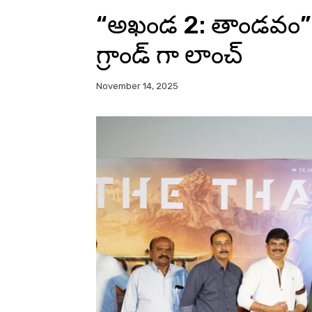
“అఖండ 2: తాండవం” న
గ్రాండ్ గా లాంచ్
November 14, 2025