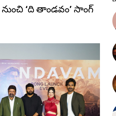
ుంచి ‘ది తాండవం’ సాంగ్