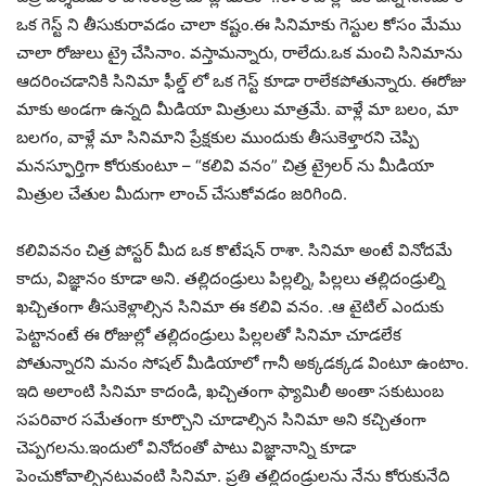
ఒక గెస్ట్ ని తీసుకురావడం చాలా కష్టం.ఈ సినిమాకు గెస్టుల కోసం మేము
చాలా రోజులు ట్రై చేసినాం. వస్తామన్నారు, రాలేదు.ఒక మంచి సినిమాను
ఆదరించడానికి సినిమా ఫీల్డ్ లో ఒక గెస్ట్ కూడా రాలేకపోతున్నారు. ఈరోజు
మాకు అండగా ఉన్నది మీడియా మిత్రులు మాత్రమే. వాళ్లే మా బలం, మా
బలగం, వాళ్లే మా సినిమాని ప్రేక్షకుల ముందుకు తీసుకెళ్తారని చెప్పి
మనస్ఫూర్తిగా కోరుకుంటూ – “కలివి వనం” చిత్ర ట్రైలర్ ను మీడియా
మిత్రుల చేతుల మీదుగా లాంచ్ చేసుకోవడం జరిగింది.
కలివివనం చిత్ర పోస్టర్ మీద ఒక కొటేషన్ రాశా. సినిమా అంటే వినోదమే
కాదు, విజ్ఞానం కూడా అని. తల్లిదండ్రులు పిల్లల్ని, పిల్లలు తల్లిదండ్రుల్ని
ఖచ్చితంగా తీసుకెళ్లాల్సిన సినిమా ఈ కలివి వనం. .ఆ టైటిల్ ఎందుకు
పెట్టానంటే ఈ రోజుల్లో తల్లిదండ్రులు పిల్లలతో సినిమా చూడలేక
పోతున్నారని మనం సోషల్ మీడియాలో గానీ అక్కడక్కడ వింటూ ఉంటాం.
ఇది అలాంటి సినిమా కాదండి, ఖచ్చితంగా ఫ్యామిలీ అంతా సకుటుంబ
సపరివార సమేతంగా కూర్చొని చూడాల్సిన సినిమా అని కచ్చితంగా
చెప్పగలను.ఇందులో వినోదంతో పాటు విజ్ఞానాన్ని కూడా
పెంచుకోవాల్సినటువంటి సినిమా. ప్రతి తల్లిదండ్రులను నేను కోరుకునేది