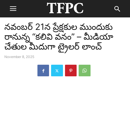
నవంబర్ 21న ప్రేక్షకుల ముందుకు
రానున్న “కలివి వనం” – మీడియా
చేతుల మీదుగా ట్రైలర్ లాంచ్
November 8, 2025