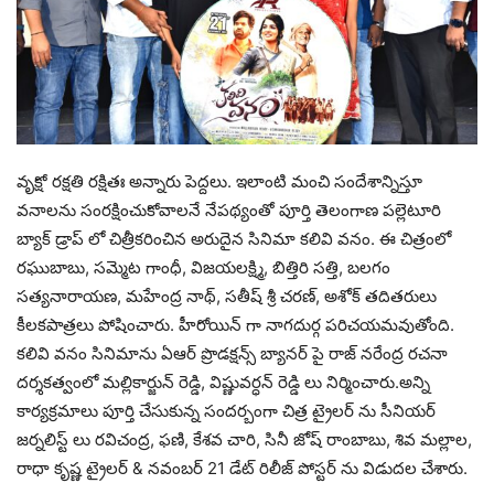
వృక్షో రక్షతి రక్షితః అన్నారు పెద్దలు. ఇలాంటి మంచి సందేశాన్నిస్తూ
వనాలను సంరక్షించుకోవాలనే నేపథ్యంతో పూర్తి తెలంగాణ పల్లెటూరి
బ్యాక్ డ్రాప్ లో చిత్రీకరించిన అరుదైన సినిమా కలివి వనం. ఈ చిత్రంలో
రఘుబాబు, సమ్మెట గాంధీ, విజయలక్ష్మి, బిత్తిరి సత్తి, బలగం
సత్యనారాయణ, మహేంద్ర నాథ్, సతీష్ శ్రీ చరణ్, అశోక్ తదితరులు
కీలకపాత్రలు పోషించారు. హీరోయిన్ గా నాగదుర్గ పరిచయమవుతోంది.
కలివి వనం సినిమాను ఏఆర్ ప్రొడక్షన్స్ బ్యానర్ పై రాజ్ నరేంద్ర రచనా
దర్శకత్వంలో మల్లికార్జున్ రెడ్డి, విష్ణువర్ధన్ రెడ్డి లు నిర్మించారు.అన్ని
కార్యక్రమాలు పూర్తి చేసుకున్న సందర్బంగా చిత్ర ట్రైలర్ ను సీనియర్
జర్నలిస్ట్ లు రవిచంద్ర, ఫణి, కేశవ చారి, సినీ జోష్ రాంబాబు, శివ మల్లాల,
రాధా కృష్ణ ట్రైలర్ & నవంబర్ 21 డేట్ రిలీజ్ పోస్టర్ ను విడుదల చేశారు.