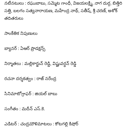
నటీనటులు : రఘుబాబు, సమ్మెట గాంధీ, విజయలక్ష్మి, నాగ దుర్గ, బిత్తిరి
సత్తి, బలగం సత్యనారాయణ, మహేంద్ర నాథ్, సతీష్, శ్రీ చరణ్, అశోక్
తదితరులు
సాంకేతిక నిపుణులు
బ్యానర్ : ఏఆర్ ప్రొడక్షన్స్
నిర్మాతలు : మల్లికార్జున్ రెడ్డి, విష్ణువర్ధన్ రెడ్డి
రచనా దర్శకత్వం : రాజ్ నరేంద్ర
సినిమాటోగ్రాఫర్ : జియల్ బాబు
సంగీతం : మదీన్ ఎస్.కె.
ఎడిటర్ : చంద్రమౌళిమాటలు : కోటగల్లి కిషోర్