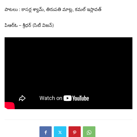
పాటలు : కాసర్ల శ్యామ్, తిరుపతి మాట్ల, కమల్ ఇస్లావత్
పిఆర్ఓ – శ్రీధర్ (సిటీ విజన్)