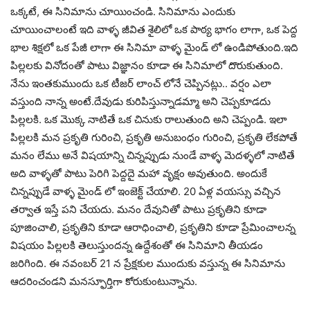
ఒక్కటే, ఈ సినిమాను చూయించండి. సినిమాను ఎందుకు
చూయించాలంటే ఇది వాళ్ళ జీవిత శైలిలో ఒక పాఠ్య భాగం లాగా, ఒక పెద్ద
భాల శిక్షలో ఒక పేజీ లాగా ఈ సినిమా వాళ్ళ మైండ్ లో ఉండిపోతుంది.ఇది
పిల్లలకు వినోదంతో పాటు విజ్ఞానం కూడా ఈ సినిమాలో దొరుకుతుంది.
నేను ఇంతకుముందు ఒక టీజర్ లాంచ్ లోనే చెప్పినట్లు.. వర్షం ఎలా
వస్తుంది నాన్న అంటే.దేవుడు కురిపిస్తున్నాడమ్మా అని చెప్పకూడదు
పిల్లలకి. ఒక మొక్క నాటితే ఒక చినుకు రాలుతుంది అని చెప్పండి. ఇలా
పిల్లలకి మన ప్రకృతి గురించి, ప్రకృతి అనుబంధం గురించి, ప్రకృతి లేకపోతే
మనం లేము అనే విషయాన్ని చిన్నప్పుడు నుండే వాళ్ళ మెదళ్ళలో నాటితే
అది వాళ్ళతో పాటు పెరిగి పెద్దదై మహా వృక్షం అవుతుంది. అందుకే
చిన్నప్పుడే వాళ్ళ మైండ్ లో ఇంజెక్ట్ చేయాలి. 20 ఏళ్ల వయస్సు వచ్చిన
తర్వాత ఇస్తే పని చేయదు. మనం దేవునితో పాటు ప్రకృతిని కూడా
పూజించాలి, ప్రకృతిని కూడా ఆరాధించాలి, ప్రకృతిని కూడా ప్రేమించాలన్న
విషయం పిల్లలకి తెలుస్తుందన్న ఉద్దేశంతో ఈ సినిమాని తీయడం
జరిగింది. ఈ నవంబర్ 21 న ప్రేక్షకుల ముందుకు వస్తున్న ఈ సినిమాను
ఆదరించండని మనస్ఫూర్తిగా కోరుకుంటున్నాను.