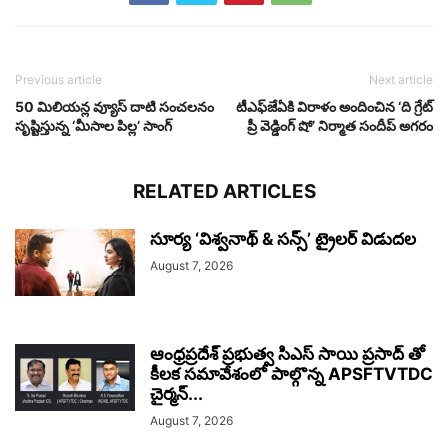
Previous article
Next article
50 మిలియన్ల వ్యూస్ దాటి సంచలనం
టీఎఫ్‌జేఏకి విరాళం అందించిన ‘ది గ్రేట్
సృష్టిస్తున్న ‘మీసాల పిల్ల’ సాంగ్
ప్రీ వెడ్డింగ్ షో’ నిర్మాత సందీప్ అగరం
RELATED ARTICLES
సూర్య ‘విశ్వనాథ్ & సన్స్’ ట్రైలర్ విడుదల
August 7, 2026
ఆంధ్రప్రదేశ్ ప్రభుత్వ సిఎస్ సాయి ప్రసాద్ తో
కీలక సమావేశంలో పాల్గొన్న APSFTVTDC
చైర్మన్...
August 7, 2026