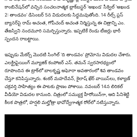
కాంబినేషన్‌లో వచ్చిన సంచలనాత్మక బ్లాక్‌బస్టర్ ‘అఖండ’ సీక్వెల్ ‘అఖండ
2: తాండవం’ డిసెంబర్ 5న విడుదలకు సిద్ధమవుతోంది. 14 రీల్స్ ప్లస్
బ్యానర్‌పై రామ్ అచంత, గోపీచంద్ అచంత నిర్మిస్తున్న ఈ చిత్రాన్ని ఎం.
తేజస్విని నందమూరి సమర్పిస్తున్నారు. ఇప్పటికే రెండు టీజర్లు భారీ
స్పందన రాబట్టాయి.
ఇప్పుడు మేకర్స్ మొదటి సింగిల్ ‘ది తాండవం’ ప్రోమోను విడుదల చేశారు.
ఎలక్ట్రిఫైయింగ్ మ్యూజిక్ కంపోజర్ ఎస్. తమన్ స్వరసారథ్యంలో
రూపొందిన ఈ ట్రాక్‌లో బాలకృష్ణ అఘోరా అవతారంలో శివ తాండవం
చేస్తూ కనిపిస్తున్నారు. శంకర్ మహదేవన్, కైలాష్ ఖేర్ వాయిస్‌లు, కళ్యాణ్
చక్రవర్తి సాహిత్యం ఈ పాటకు ప్రాణం పోశాయి. నవంబర్ 14న లిరికల్
వీడియో విడుదల కానుంది. చిత్రంలో సమ్యుక్త హీరోయిన్‌గా, ఆది పినిశెట్టి
కీలక పాత్రలో, హర్షలి మల్హోత్రా భావోద్వేగాత్మక రోల్‌లో నటిస్తున్నారు.