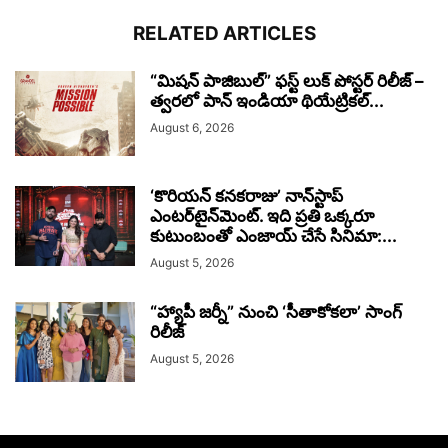
RELATED ARTICLES
“మిషన్ పాజిబుల్” ఫస్ట్ లుక్ పోస్టర్ రిలీజ్ –
త్వరలో పాన్ ఇండియా థియేట్రికల్...
August 6, 2026
‘కొరియన్ కనకరాజు’ నాన్‌స్టాప్
ఎంటర్‌టైన్‌మెంట్. ఇది ప్రతి ఒక్కరూ
కుటుంబంతో ఎంజాయ్ చేసే సినిమా:...
August 5, 2026
“హ్యాపీ జర్నీ” నుంచి ‘సీతాకోకలా’ సాంగ్
రిలీజ్
August 5, 2026