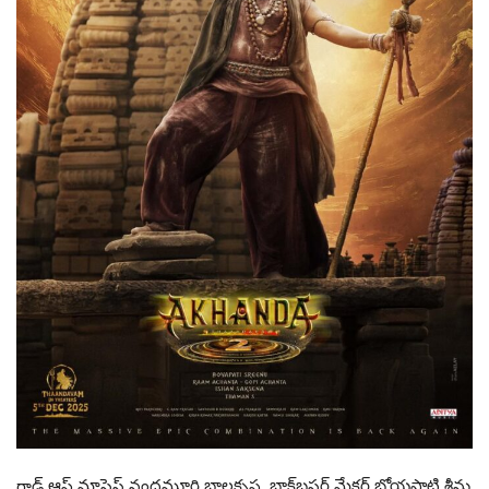
గాడ్ ఆఫ్ మాసెస్ నందమూరి బాలకృష్ణ, బ్లాక్‌బస్టర్ మేకర్ బోయపాటి శ్రీను