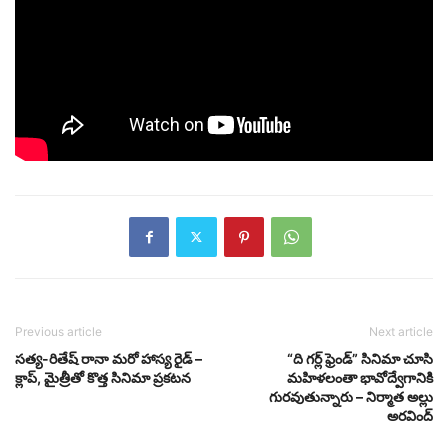
Previous article
Next article
సత్య-రితేష్ రానా మరో హాస్య రైడ్ –
“ది గర్ల్ ఫ్రెండ్” సినిమా చూసి
క్లాప్, మైత్రీతో కొత్త సినిమా ప్రకటన
మహిళలంతా భావోద్వేగానికి
గురవుతున్నారు – నిర్మాత అల్లు
అరవింద్