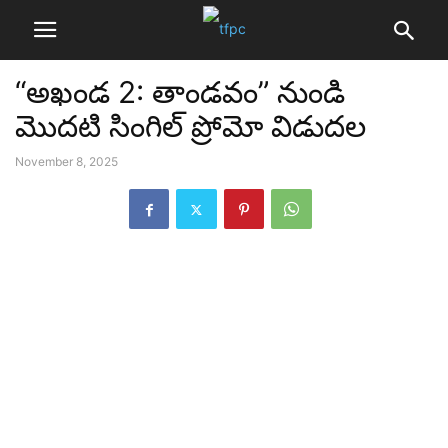
“అఖండ 2: తాండవం” నుండి
మొదటి సింగిల్ ప్రోమో విడుదల
November 8, 2025