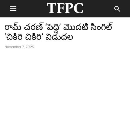
రామ్ చరణ్ ‘పెద్ది’ మొదటి సింగిల్
‘చికిరి చికిరి’ విడుదల
November 7, 2025