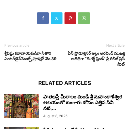
Previous article
Next article
శ్రీవిష్ణు కథానాయకుడిగా సితార
ఏస్ ప్రొడ్యూసర్ అల్లు అరవింద్ ముఖ్య
ఎంటర్‌టైన్‌మెంట్స్ ప్రొడక్షన్ నెం.39
అతిధిగా “ది గర్ల్ ఫ్రెండ్” ప్రీ రిలీజ్ ప్రెస్
మీట్
RELATED ARTICLES
పాతబస్తీ మీరాలం మండి శ్రీ మహంకాళేశ్వర
ఆలయంలో బంగారు బోనం ఎత్తిన సినీ
నటి,...
August 8, 2026