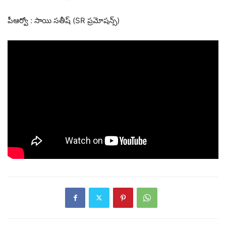
పీఆర్వో : సాయి సతీష్ (SR ప్రమోషన్స్)