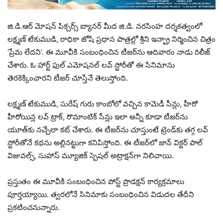
జి.డి.ఆర్ మోషన్ పిక్చర్స్ బ్యానర్ మీద జి.డి. నరసింహ దర్శకత్వంలో
లక్ష్మణ్ టేకుముడి, రాధికా జోషి ప్రధాన పాత్రల్లో శ్రీని ఇన్ఫ్రా నిర్మించిన చిత్రం
‘ప్రేమ లేదని’. ఈ మూవీకి సంబంధించిన టీజర్‌ను ఆదివారం నాడు రిలీజ్
చేశారు. ఓ హార్ట్ ఫుల్ ఎమోషనల్ లవ్ స్టోరీతో ఈ సినిమాను
తెరకెక్కించారని టీజర్ చూస్తేనే తెలుస్తోంది.
లక్ష్మణ్ టేకుముడి, సురేష్ గురు కాంబోలో వచ్చిన కామెడీ సీన్లు, హీరో
హీరోయిన్ల లవ్ ట్రాక్, రొమాంటిక్ సీన్లు ఇలా అన్నీ కూడా టీజర్‌ను
యూత్‌కు నచ్చేలా కట్ చేశారు. ఈ టీజర్‌ను చూస్తుంటే ట్రెండ్‌కు తగ్గ లవ్
స్టోరీతోనే కథను అల్లినట్టుగా కనిపిస్తోంది. ఈ టీజర్‌లో జాన్ విక్టర్ పాల్
విజువల్స్, సుహాస్ మ్యూజిక్ స్పెషల్ అట్రాక్షన్‌గా నిలిచాయి.
ప్రస్తుతం ఈ మూవీకి సంబంధించిన పోస్ట్ ప్రొడక్షన్ కార్యక్రమాలు
పూర్తయ్యాయి. త్వరలోనే సినిమాకు సంబంధించిన విడుదల తేదీని
ప్రకటించనున్నారు.