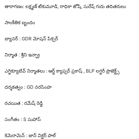
తారాగణం: లక్ష్మణ్ టేకుమూడి, రాధికా జోషి, సురేష్ గురు తదితరులు
సాంకేతిక బృందం
బ్యానర్ : GDR మోషన్ పిక్చర్
నిర్మాత : శ్రీని ఇన్ఫ్రా
ఎగ్జిక్యూటివ్ నిర్మాతలు : ఆర్ట్ క్యాప్చర్ ప్రకాష్ , BLP లగ్జరీ ప్రాజెక్ట్స్
దర్శకత్వం : GD నరసింహ
రచయిత : రమేష్ రెడ్డి
సంగీతం : S సుహాస్
కెమెరామెన్ : జాన్ విక్టర్ పాల్