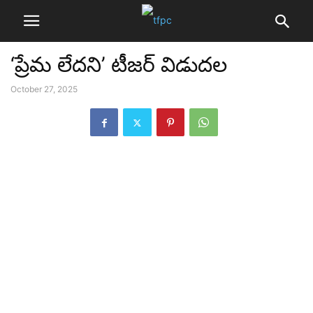
‘ప్రేమ లేదని’ టీజర్ విడుదల
October 27, 2025