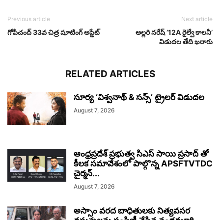
Previous article
Next article
గోపీచంద్ 33వ చిత్ర షూటింగ్ అప్డేట్
అల్లరి నరేష్ ’12A రైల్వే కాలనీ’
విడుదల తేది ఖరారు
RELATED ARTICLES
సూర్య ‘విశ్వనాథ్ & సన్స్’ ట్రైలర్ విడుదల
August 7, 2026
ఆంధ్రప్రదేశ్ ప్రభుత్వ సిఎస్ సాయి ప్రసాద్ తో
కీలక సమావేశంలో పాల్గొన్న APSFTVTDC
చైర్మన్...
August 7, 2026
అస్సాం వరద బాధితులకు నిత్యవసర