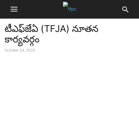
టీఎఫ్‌జేఏ (TFJA) నూతన
కార్యవర్గం
October 24, 2025