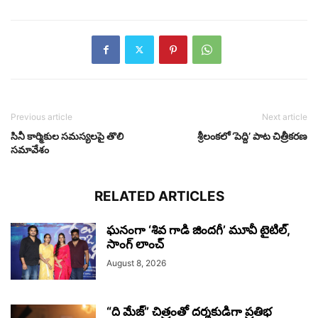
Previous article
Next article
సినీ కార్మికుల సమస్యలపై తొలి
శ్రీలంకలో ‘పెద్ది’ పాట చిత్రీకరణ
సమావేశం
RELATED ARTICLES
ఘనంగా ‘శివ గాడి జింద‌గీ’ మూవీ టైటిల్,
సాంగ్ లాంచ్
August 8, 2026
“ది మేజ్” చిత్రంతో దర్శకుడిగా ప్రతిభ