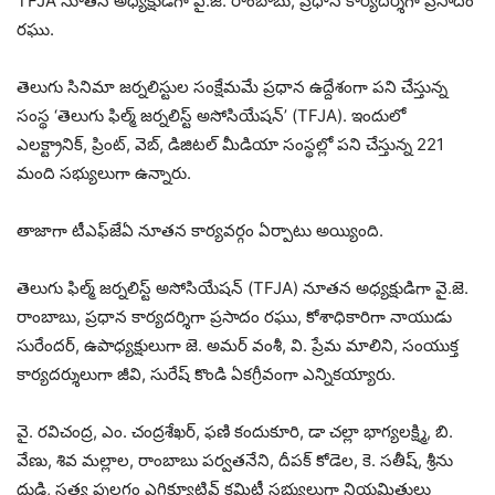
TFJA నూతన అధ్యక్షుడిగా వై.జె. రాంబాబు, ప్రధాన కార్యదర్శిగా ప్రసాదం
రఘు.
తెలుగు సినిమా జర్నలిస్టుల సంక్షేమమే ప్రధాన ఉద్దేశంగా పని చేస్తున్న
సంస్థ ‘తెలుగు ఫిల్మ్ జర్నలిస్ట్ అసోసియేషన్’ (TFJA). ఇందులో
ఎలక్ట్రానిక్, ప్రింట్, వెబ్, డిజిటల్ మీడియా సంస్థల్లో పని చేస్తున్న 221
మంది సభ్యులుగా ఉన్నారు.
తాజాగా టీఎఫ్‌జేఏ నూతన కార్యవర్గం ఏర్పాటు అయ్యింది.
తెలుగు ఫిల్మ్ జర్నలిస్ట్ అసోసియేషన్ (TFJA) నూతన అధ్యక్షుడిగా వై.జె.
రాంబాబు, ప్రధాన కార్యదర్శిగా ప్రసాదం రఘు, కోశాధికారిగా నాయుడు
సురేందర్, ఉపాధ్యక్షులుగా జె. అమర్ వంశీ, వి. ప్రేమ మాలిని, సంయుక్త
కార్యదర్శులుగా జీవి, సురేష్ కొండి ఏకగ్రీవంగా ఎన్నికయ్యారు.
వై. రవిచంద్ర, ఎం. చంద్రశేఖర్, ఫణి కందుకూరి, డా చల్లా భాగ్యలక్ష్మి, బి.
వేణు, శివ మల్లాల, రాంబాబు పర్వతనేని, దీపక్ కోడెల, కె. సతీష్, శ్రీను
దుడ్డి, సత్య పులగం ఎగ్జిక్యూటివ్ కమిటీ సభ్యులుగా నియమితులు