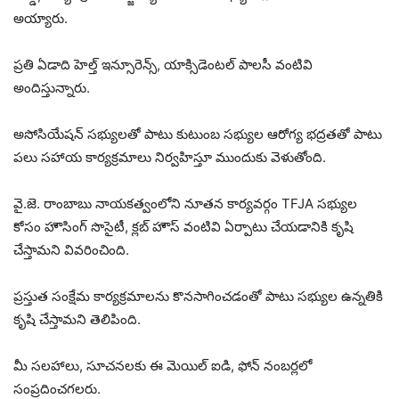
అయ్యారు.
ప్రతి ఏడాది హెల్త్ ఇన్సూరెన్స్, యాక్సిడెంటల్ పాలసీ వంటివి
అందిస్తున్నారు.
అసోసియేషన్ సభ్యులతో పాటు కుటుంబ సభ్యుల ఆరోగ్య భద్రతతో పాటు
పలు సహాయ కార్యక్రమాలు నిర్వహిస్తూ ముందుకు వెళుతోంది.
వై.జె. రాంబాబు నాయకత్వంలోని నూతన కార్యవర్గం TFJA సభ్యుల
కోసం హౌసింగ్ సొసైటీ, క్లబ్ హౌస్ వంటివి ఏర్పాటు చేయడానికి కృషి
చేస్తామని వివరించింది.
ప్రస్తుత సంక్షేమ కార్యక్రమాలను కొనసాగించడంతో పాటు సభ్యుల ఉన్నతికి
కృషి చేస్తామని తెలిపింది.
మీ సలహాలు, సూచనలకు ఈ మెయిల్ ఐడి, ఫోన్ నంబర్లలో
సంప్రదించగలరు.