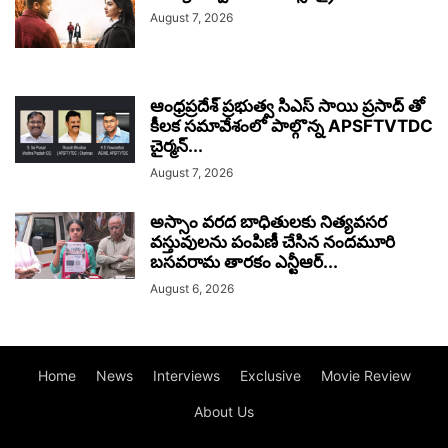
August 7, 2026
ఆంధ్రప్రదేశ్ ప్రభుత్వ సిఎస్ సాయి ప్రసాద్ తో
కీలక సమావేశంలో పాల్గొన్న APSFTVTDC
చైర్మన్...
August 7, 2026
అస్సాం వరద బాధితులకు నిత్యవసర
వస్తువులను పంపిణీ చేసిన నందమూరి
బసవరామ తారకం ఎన్టీఆర్...
August 6, 2026
Home
News
Interviews
Exclusive
Movie Review
About Us