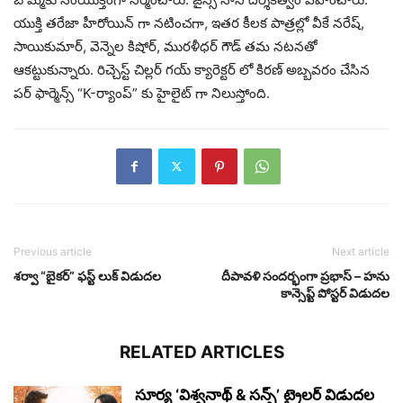
యుక్తి తరేజా హీరోయిన్ గా నటించగా, ఇతర కీలక పాత్రల్లో వీకే నరేష్,
సాయికుమార్, వెన్నెల కిషోర్, మురళీధర్ గౌడ్ తమ నటనతో
ఆకట్టుకున్నారు. రిచ్చెస్ట్ చిల్లర్ గయ్ క్యారెక్టర్ లో కిరణ్ అబ్బవరం చేసిన
పర్ ఫార్మెన్స్ “K-ర్యాంప్” కు హైలైట్ గా నిలుస్తోంది.
Previous article
Next article
శర్వా “బైకర్” ఫస్ట్ లుక్ విడుదల
దీపావళి సందర్భంగా ప్రభాస్ – హను
కాన్సెప్ట్ పోస్టర్ విడుదల
RELATED ARTICLES
సూర్య ‘విశ్వనాథ్ & సన్స్’ ట్రైలర్ విడుదల