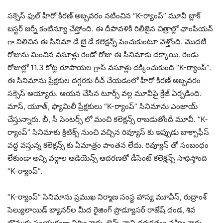
సక్సెస్ ఫుల్ హీరో కిరణ్ అబ్బవరం నటించిన “K-ర్యాంప్” మూవీ బ్లాక్
బస్టర్ జర్నీ కంటిన్యూ చేస్తోంది. ఈ దీపావళికి రిలీజైన చిత్రాల్లో ఛాంపియన్
గా నిలిచిన ఈ సినిమా డే బై డే కలెక్షన్స్ పెంచుకుంటూ వెళ్తోంది. మొదటి
రోజును మించిన వసూళ్లు రెండో రోజు ఈ సినిమాకు దక్కాయి. రెండు
రోజుల్లో 11.3 కోట్ల రూపాయల గ్రాస్ వసూళ్లు దక్కించుకుంది “K-ర్యాంప్”.
ఈ సినిమాను ప్రేక్షకుల దగ్గరకు రీచ్ చేయడంలో హీరో కిరణ్ అబ్బవరం
సక్సెస్ అయ్యారు. ఆయన చేసిన టూర్స్ వల్ల మూవీపై క్రేజ్ ఏర్పడింది.
మాస్, యూత్, ఫ్యామిలీ ప్రేక్షకులు “K-ర్యాంప్” సినిమాను ఎంజాయ్
చేస్తున్నారు. బీ, సీ సెంటర్స్ లో మంచి కలెక్షన్స్ రాబడుతోందీ మూవీ. “K-
ర్యాంప్” సినిమాకు క్రిటిక్స్ నుంచి వచ్చిన రివ్యూస్ కు ఇప్పుడు బాక్సాఫీస్
వద్ద వస్తున్న కలెక్షన్స్ కు ఏమాత్రం పొంతన లేదు. రివ్యూస్ తో సంబంధం
లేకుండా అన్ని వర్గాల ఆడియెన్స్ ఆదరణతో డీసెంట్ కలెక్షన్స్ సాధిస్తోంది
“K-ర్యాంప్”.
“K-ర్యాంప్” సినిమాను ప్రముఖ నిర్మాణ సంస్థ హాస్య మూవీస్, రుద్రాంశ్
సెల్యులాయిడ్ బ్యానర్‌ల మీద రైజింగ్ ప్రొడ్యూసర్ రాజేష్ దండ, శివ
బొమ్మకు సంయుక్తంగా నిర్మించారు. జైన్స్ నాని దర్శకత్వం వహించారు.