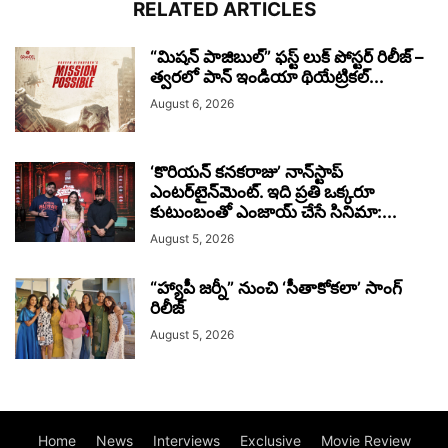
RELATED ARTICLES
“మిషన్ పాజిబుల్” ఫస్ట్ లుక్ పోస్టర్ రిలీజ్ –
త్వరలో పాన్ ఇండియా థియేట్రికల్...
August 6, 2026
‘కొరియన్ కనకరాజు’ నాన్‌స్టాప్
ఎంటర్‌టైన్‌మెంట్. ఇది ప్రతి ఒక్కరూ
కుటుంబంతో ఎంజాయ్ చేసే సినిమా:...
August 5, 2026
“హ్యాపీ జర్నీ” నుంచి ‘సీతాకోకలా’ సాంగ్
రిలీజ్
August 5, 2026
Home
News
Interviews
Exclusive
Movie Review