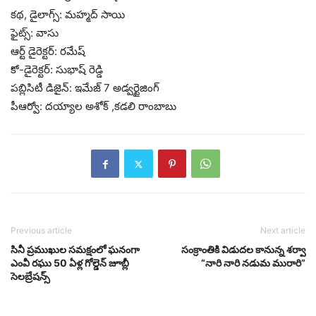
కథ, డైలాగ్స్: మహ్మద్ సాయి
ఫైట్స్: వాసు
ఆర్ట్ డైరెక్టర్: రమేష్
కో-డైరెక్టర్: సుభాష్ రెడ్డి
పబ్లిసిటీ డిజైన్: ఇమేజ్ 7 అడ్వర్టైజింగ్
పీఆర్వో: ద‌య్యాల అశోక్ ,క‌డ‌లి రాంబాబు
Previous article
Next article
సినీ ప్రముఖుల సమక్షంలో ఘనంగా
సంక్రాంతికి విడుదల కానున్న శర్వా
ఎంవీ రఘు 50 ఏళ్ల గోల్డెన్ జూబ్లీ
“నారి నారి నడుమ మురారి”
సెలబ్రేషన్స్