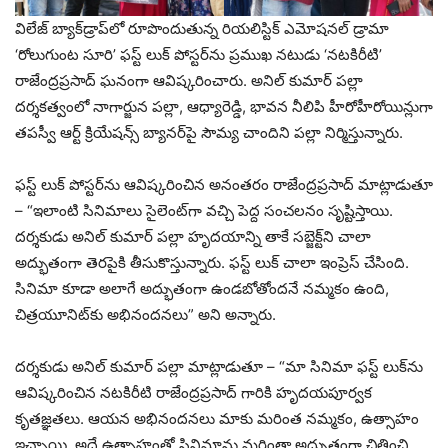
విలేజ్ బ్యాక్‌డ్రాప్‌లో రూపొందుతున్న రియలిస్టిక్ ఎమోషనల్ డ్రామా
‘రోలుగుంట సూరి’ ఫస్ట్ లుక్ పోస్టర్‌ను ప్రముఖ నటుడు ‘నటకిరీటి’
రాజేంద్రప్రసాద్ ఘనంగా ఆవిష్కరించారు. అనిల్ కుమార్ పల్లా
దర్శకత్వంలో నాగార్జున పల్లా, ఆధ్యారెడ్డి, భావన నీలిపి హీరోహీరోయిన్లుగా
తపస్వీ ఆర్ట్ క్రియేషన్స్ బ్యానర్‌పై సౌమ్య చాందిని పల్లా నిర్మిస్తున్నారు.
ఫస్ట్ లుక్ పోస్టర్‌ను ఆవిష్కరించిన అనంతరం రాజేంద్రప్రసాద్ మాట్లాడుతూ
– “ఇలాంటి సినిమాలు సైలెంట్‌గా వచ్చి పెద్ద సంచలనం సృష్టిస్తాయి.
దర్శకుడు అనిల్ కుమార్ పల్లా హృదయాన్ని తాకే సబ్జెక్ట్‌ని చాలా
అద్భుతంగా తెరపైకి తీసుకొస్తున్నారు. ఫస్ట్ లుక్ చాలా ఇంప్రెస్ చేసింది.
సినిమా కూడా అలాగే అద్భుతంగా ఉండబోతోందనే నమ్మకం ఉంది,
చిత్ర‌యూనిట్‌కు అభినంద‌న‌లు” అని అన్నారు.
దర్శకుడు అనిల్ కుమార్ పల్లా మాట్లాడుతూ – “మా సినిమా ఫస్ట్ లుక్‌ను
ఆవిష్కరించిన నటకిరీటి రాజేంద్రప్రసాద్ గారికి హృదయపూర్వక
కృతజ్ఞతలు. ఆయన అభినందనలు మాకు మరింత నమ్మకం, ఉత్సాహం
ఇచ్చాయి. అదే ఉత్సాహంతో సినిమాను మ‌రింతా అద్భుతంగా చిత్రించి