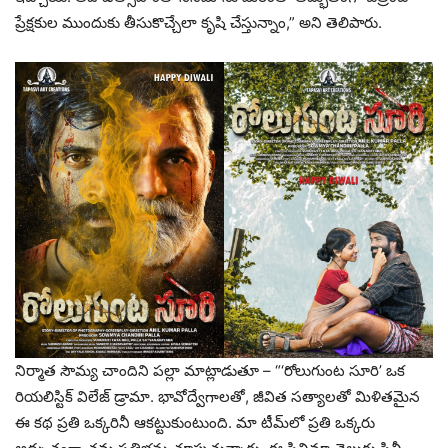
ప్రేక్షకుల ముందుకు తీసుకొచ్చేలా కృషి చేస్తున్నాం,” అని తెలిపారు.
నిర్మాత సౌమ్య చాందిని పల్లా మాట్లాడుతూ – “‘రోలుగుంట సూరి’ ఒక
రియలిస్టిక్ విలేజ్ డ్రామా. భావోద్వేగాలతో, జీవిత సత్యాలతో మిళితమైన
ఈ కథ ప్రతి ఒక్కరినీ ఆకట్టుకుంటుంది. మా టీమ్‌లో ప్రతి ఒక్కరు