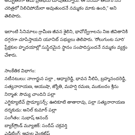
అద్భుతంగా తమ ప్రతిభను చూపుతున్నారు. ఈ సినిమా తెలుగు సినీ
చరిత్రలో నిలిచిపోయేలా అవుతుందనే నమ్మకం మాకు ఉంది,” అని
తెలిపారు.
ఇలాంటి సినిమాలు గ్రామీణ జీవన శైలిని, భావోద్వేగాలను నిజ జీవితానికి
దగ్గరగా చూపిస్తాయని యూనిట్ సభ్యులు తెలిపారు. ‘రోలుగుంట సూరి’
ప్రేక్షకుల హృదయాల్లో సుస్థిరమైన స్థానం సంపాదిస్తుందనే నమ్మకం వ్యక్తం
చేశారు.
సాంకేతిక విభాగం:
నటీనటులు: నాగార్జున పల్లా , ఆధ్యారెడ్డి, భావన నీలిపి, బ్రహ్మనందరెడ్డి,
సత్యనారాయణ, ఆయుషా, జ్యోతి, మహర్షి రమణ, ముకుందం శ్రీను
నిర్మాత: సౌమ్య చాందిని పల్లా
ఎగ్జిక్యూటివ్ ప్రొడ్యూసర్స్: ఊరికూటి తాతారావు, పల్లా సత్యనారాయణ
దర్శకుడు: అనిల్ కుమార్ పల్లా
సంగీతం: సుభాష్ ఆనంద్
బ్యాక్‌గ్రౌండ్ మ్యూజిక్: సందీప్ చక్రవర్తి
ఎడిటింగ్: ఆవుల వెంకటేష్