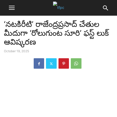
‘నటకిరీటి’ రాజేంద్రప్రసాద్ చేతుల
మీదుగా ‘రోలుగుంట సూరి’ ఫస్ట్ లుక్
ఆవిష్కరణ
October 19, 2025