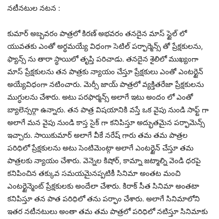
నటీనటుల నటన :
కుమార్ అబ్బవరం పాత్రలో కిరణ్ అభవరం తనదైన మాస్ స్టైల్ లో
యువతకు ఎంతో అర్థమయ్యే విధంగా సెటిల్ పర్ఫార్మెన్స్ తో ప్రేక్షకులను,
ఫ్యాన్స్ ను తారా స్థాయిలో తృప్తి పరిచాడు. తనదైన శైలిలో ముఖ్యంగా
మాస్ ప్రేక్షకులను తన పాత్రకు న్యాయం చేస్తూ ప్రేక్షకులు ఎంతో ఎంటర్టైన్
అయ్యేవిధంగా నటించారు. మెర్సీ జాయ్ పాత్రలో వ్యక్తితరేజా ప్రేక్షకులను
ముగ్ధులను చేశారు. అటు పరఫార్మన్స్ అలాగే ఇటు అందం లో ఎంతో
బ్యాలెన్సర్గా ఉన్నారు. తన పాత్ర విషయానికి వస్తే ఒక వైపు నుండి సాఫ్ట్ గా
అలాగే మన వైపు నుండి కాస్త సైక్ గా కనిపిస్తూ అద్భుతమైన పర్ఫామెన్స్
ఇచ్చారు. సాయికుమార్ అలాగే వీకే నరేష్ గారు తమ తమ పాత్రల
పరిధిలో ప్రేక్షకులను అటు సెంటిమెంట్గా అలాగే ఎంటర్టైన్ చేస్తూ తమ
పాత్రలకు న్యాయం చేశారు. వెన్నెల కిషోర్, కామ్నా జట్మాల్ని వెండి ధరపై
కనిపించిన తక్కువ సమయమైనప్పటికీ సినిమా అంతట మంచి
ఎంటర్టైన్మెంట్ ప్రేక్షకులకు అందేలా చేశారు. కిరాక్ సీత సినిమా అంతటా
కనిపిస్తూ తన పాత పరిధిలో తను పర్ఫాం చేశారు. అలాగే సినిమాలోని
ఇతర నటీనటులు అంతా తమ తమ పాత్రలో పరిధిలో నటిస్తూ సినిమాకు