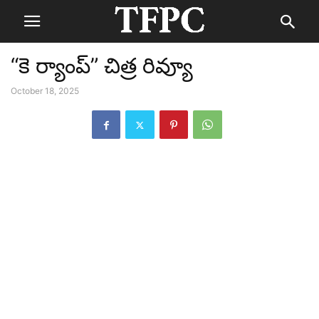
“కె ర్యాంప్” చిత్ర రివ్యూ
October 18, 2025