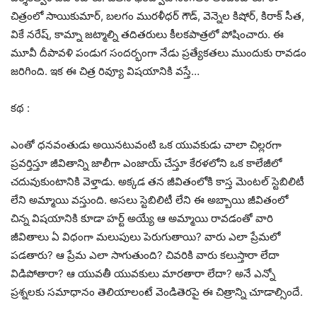
చిత్రంలో సాయికుమార్, బలగం మురళీధర్ గౌడ్, వెన్నెల కిషోర్, కిరాక్ సీత,
వికే నరేష్, కామ్నా జట్మాల్ని తదితరులు కీలకపాత్రలో పోషించారు. ఈ
మూవీ దీపావళి పండుగ సందర్భంగా నేడు ప్రత్యేకతలు ముందుకు రావడం
జరిగింది. ఇక ఈ చిత్ర రివ్యూ విషయానికి వస్తే…
కథ :
ఎంతో ధనవంతుడు అయినటువంటి ఒక యువకుడు చాలా చిల్లరగా
ప్రవర్తిస్తూ జీవితాన్ని జాలీగా ఎంజాయ్ చేస్తూ కేరళలోని ఒక కాలేజీలో
చదువుకుంటానికి వెళ్తాడు. అక్కడ తన జీవితంలోకి కాస్త మెంటల్ స్టెబిలిటీ
లేని అమ్మాయి వస్తుంది. అసలు స్టెబిలిటీ లేని ఈ అబ్బాయి జీవితంలో
చిన్న విషయానికి కూడా హర్ట్ అయ్యే ఆ అమ్మాయి రావడంతో వారి
జీవితాలు ఏ విధంగా మలుపులు పెరుగుతాయి? వారు ఎలా ప్రేమలో
పడతారు? ఆ ప్రేమ ఎలా సాగుతుంది? చివరికి వారు కలుస్తారా లేదా
విడిపోతారా? ఆ యువతీ యువకులు మారతారా లేదా? అనే ఎన్నో
ప్రశ్నలకు సమాధానం తెలియాలంటే వెండితెరపై ఈ చిత్రాన్ని చూడాల్సిందే.