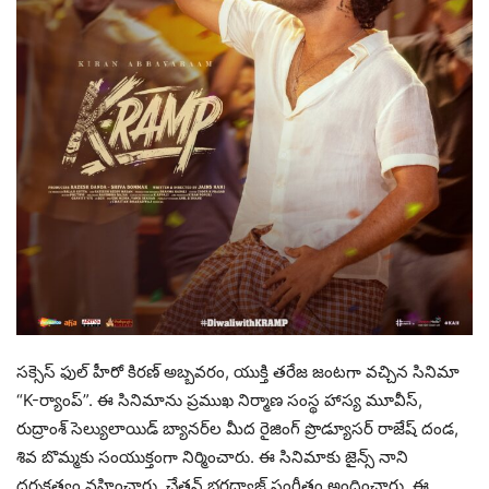
సక్సెస్ ఫుల్ హీరో కిరణ్ అబ్బవరం, యుక్తి తరేజ జంటగా వచ్చిన సినిమా
“K-ర్యాంప్”. ఈ సినిమాను ప్రముఖ నిర్మాణ సంస్థ హాస్య మూవీస్,
రుద్రాంశ్ సెల్యులాయిడ్ బ్యానర్‌ల మీద రైజింగ్ ప్రొడ్యూసర్ రాజేష్ దండ,
శివ బొమ్మకు సంయుక్తంగా నిర్మించారు. ఈ సినిమాకు జైన్స్ నాని
దర్శకత్వం వహించారు. చేతన్ భరద్వాజ్ సంగీతం అందించారు. ఈ