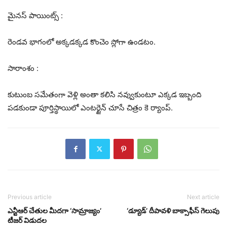
మైనస్ పాయింట్స్ :
రెండవ భాగంలో అక్కడక్కడ కొంచెం స్లోగా ఉండటం.
సారాంశం :
కుటుంబ సమేతంగా వెళ్లి అంతా కలిసి నవ్వుకుంటూ ఎక్కడ ఇబ్బంది
పడకుండా పూర్తిస్థాయిలో ఎంటర్టైన్ చూసే చిత్రం కె ర్యాంప్.
Previous article
Next article
ఎన్టీఆర్ చేతుల మీదగా ‘సామ్రాజ్యం’
‘డ్యూడ్’ దీపావళి బాక్సాఫీస్‌ గెలుపు
టీజర్ విడుదల