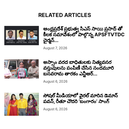
RELATED ARTICLES
ఆంధ్రప్రదేశ్ ప్రభుత్వ సిఎస్ సాయి ప్రసాద్ తో
కీలక సమావేశంలో పాల్గొన్న APSFTVTDC
చైర్మన్...
August 7, 2026
అస్సాం వరద బాధితులకు నిత్యవసర
వస్తువులను పంపిణీ చేసిన నందమూరి
బసవరామ తారకం ఎన్టీఆర్...
August 6, 2026
సోషల్ మీడియాలో వైరల్ మారిన డెమాన్
పవన్, రీతూ చౌదరి ‘బంగారం’ సాంగ్
August 6, 2026