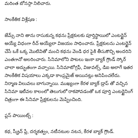
మరింత బోనస్గా నిలిచారు.
సాంకేతిక విశ్లేషణ :
జేమ్స్ నాని తాను రాసుకున్న కథను ప్రేక్షకులకు పూర్తిస్థాయిలో ఎంటర్టైన్
అయ్యే విధంగా రీచ్ అయ్యేలా విజయం సాధించారు. ప్రేక్షకులను ఎంటర్టైన్
చేసే ఒకే ఒక్క మొటివితో మంచి కథను వెండి ధర పైకి తీసుకొచ్చి అందరిని
ఎంతగానో అలరించారు. సినిమాలోని పాటలు ఇంకా బ్యాక్ గ్రౌండ్ స్కోర్
చాలా అద్భుతంగా వచ్చాయి. సినిమాటోగ్రఫీ, విజువల్స్, డిఐ అలాగే ఇతర
సాంకేతిక విషయాలు ఎక్కడా కాంప్రమైజ్ అయినట్లు అనిపించలేదు.
నిర్మాణ విలువలు బాగున్నాయి. ముఖ్యంగా కేరళ బ్యాక్ డ్రాప్ తో వచ్చిన
సినిమా ఇటీవల కాలంలో తెలుగులో రాకపోవడంతో ఒక పూర్తి ఎంటర్టైనింగ్
చిత్రంగా ఈ సినిమా ప్రేక్షకులను మెప్పించింది.
ప్లస్ పాయింట్స్ :
కథ, స్క్రీన్ ప్లే, దర్శకత్వం, నటీనటుల నటన, కేరళ బ్యాక్ గ్రౌండ్.