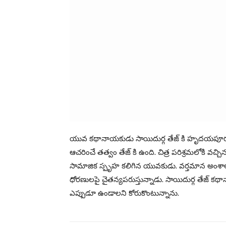
యువ కథానాయకుడు సాయిదుర్గ తేజ్ కి హృదయపూర్వక జన
ఆచరించే తత్వం తేజ్ కి ఉంది. చిత్ర పరిశ్రమలోకి వచ్చ
సామాజిక స్పృహ కలిగిన యువకుడు. వర్తమాన అంశాల
ధోరణులపై చైతన్యపరుస్తున్నాడు. సాయిదుర్గ తేజ్ 
ఎప్పుడూ ఉండాలని కోరుకొంటున్నాను.