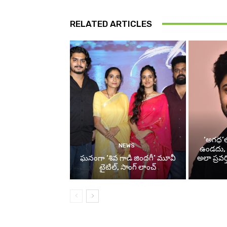
RELATED ARTICLES
‘అగధ’లో
NEWS
ఉండదు, పర
ఘనంగా ‘శివ గాడి జింద‌గీ’ మూవీ
అలా ప్రవర్
టైటిల్, సాంగ్ లాంచ్