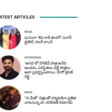
ATEST ARTICLES
NEWS
ఘనంగా ‘శివ గాడి జింద‌గీ’ మూవీ
టైటిల్, సాంగ్ లాంచ్
INTERVIEWS
‘అగధ’లో నెగెటివ్ పాత్ర అనేది
ఉండదు, పరిస్థితుల వల్లే పాత్రలు
అలా ప్రవర్తిస్తుంటాయి : హీరో శ్రవణ్
రెడ్డి
NEWS
“ది మేజ్” చిత్రంతో దర్శకుడిగా ప్రతిభ
చాటనున్న డా. రవికిరణ్ గడలాయ్