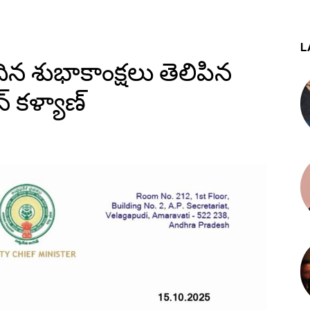
L
దిన శుభాకాంక్షలు తెలిపిన
 కళ్యాణ్