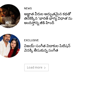
NEWS
అజ్ఞాత వీరుల అద్భుతమైన కథతో
తెరకెక్కిన ‘భారత్ భాగ్య విధాత’ను
అందిస్తోన్న జీ5 హిందీ
EXCLUSIVE
విజయ్-సంగీత విడాకుల పిటిషన్
వెనక్కి తీసుకున్న సంగీత
Load more