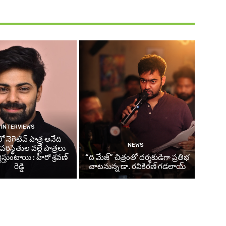
INTERVIEWS
 నెగెటివ్ పాత్ర అనేది
NEWS
ిస్థితుల వల్లే పాత్రలు
తిస్తుంటాయి : హీరో శ్రవణ్
“ది మేజ్” చిత్రంతో దర్శకుడిగా ప్రతిభ
రెడ్డి
చాటనున్న డా. రవికిరణ్ గడలాయ్