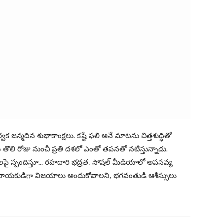
్మదిన శుభాకాంక్షలు. కష్టే ఫలి అనే మాటను చిత్తశుద్ధితో
ిన తొలి రోజు నుంచీ ప్రతి దశలో ఎంతో తపనతో నటిస్తున్నాడు.
పై స్పందిస్తూ… రహదారి భద్రత, సోషల్ మీడియాలో అపసవ్య
కథానాయకుడిగా విజయాలు అందుకోవాలని, భగవంతుడి ఆశీస్సులు