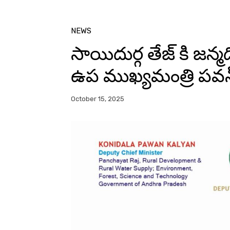
NEWS
సాయిదుర్గ తేజ్ కి జన్మ
ఉప ముఖ్యమంత్రి పవన్
October 15, 2025