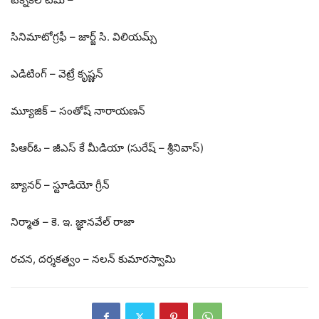
సినిమాటోగ్రఫీ – జార్జ్ సి. విలియమ్స్
ఎడిటింగ్ – వెట్రే కృష్ణన్
మ్యూజిక్ – సంతోష్ నారాయణన్
పిఆర్ఓ – జీఎస్ కే మీడియా (సురేష్ – శ్రీనివాస్)
బ్యానర్ – స్టూడియో గ్రీన్
నిర్మాత – కె. ఇ. జ్ఞానవేల్ రాజా
రచన, దర్శకత్వం – నలన్ కుమారస్వామి