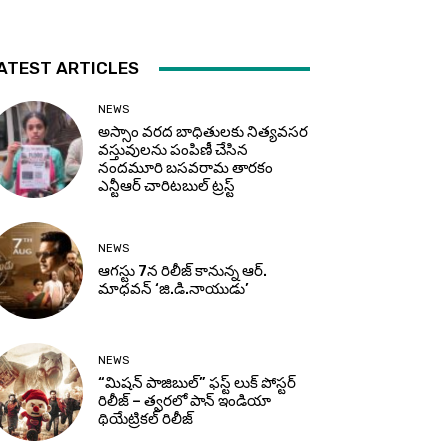
ATEST ARTICLES
NEWS
అస్సాం వరద బాధితులకు నిత్యవసర
వస్తువులను పంపిణీ చేసిన
నందమూరి బసవరామ తారకం
ఎన్టీఆర్ చారిటబుల్ ట్రస్ట్
NEWS
ఆగస్టు 7న రిలీజ్ కానున్న ఆర్‌.
మాధవన్‌ ‘జి.డి.నాయుడు’
NEWS
“మిషన్ పాజిబుల్” ఫస్ట్ లుక్ పోస్టర్
రిలీజ్ – త్వరలో పాన్ ఇండియా
థియేట్రికల్ రిలీజ్