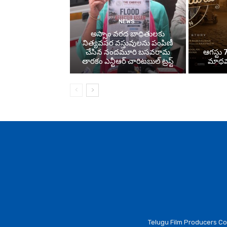
NEWS
అస్సాం వరద బాధితులకు
నిత్యవసర వస్తువులను పంపిణీ
చేసిన నందమూరి బసవరామ
ఆగస్టు 7
తారకం ఎన్టీఆర్ చారిటబుల్ ట్రస్ట్
మాధవన
Telugu Film Producers Cou