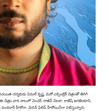
రచయిత-దర్శకుడు విమల్ కృష్ణ, మరో ఎక్సెంట్రిక్ చిత్రంతో తిరిగి
్న ఈ చిత్రం వారి నాలుగో వెంచర్. రాజీవ్ చిలకా, రాజేష్ జగతియాని,
్ మయూర్ హీరోగా, మెరిన్ ఫిలిప్ హీరోయిన్‌గా నటిస్తున్నారు.