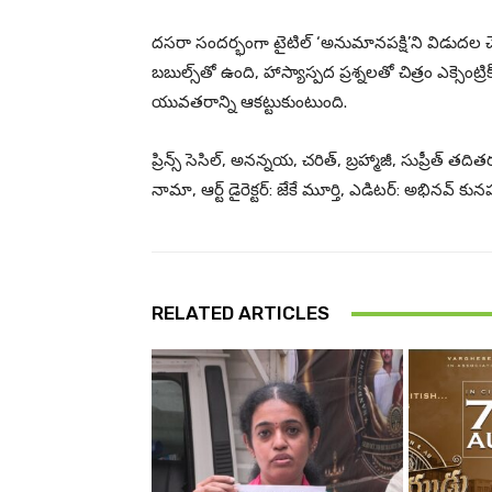
దసరా సందర్భంగా టైటిల్ ‘అనుమానపక్షి’ని విడుదల చేశార
బబుల్స్‌తో ఉంది, హాస్యాస్పద ప్రశ్నలతో చిత్రం ఎక్సెంట్ర
యువతరాన్ని ఆకట్టుకుంటుంది.
ప్రిన్స్ సెసిల్, అనన్నయ, చరిత్, బ్రహ్మాజీ, సుప్రీత్ త
నామా, ఆర్ట్ డైరెక్టర్: జేకే మూర్తి, ఎడిటర్: అభినవ్ కునపర
RELATED ARTICLES