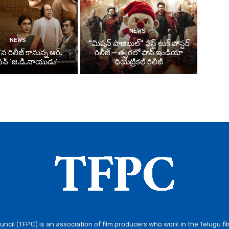
NEWS
NEWS
“మిషన్ పాజిబుల్” ఫస్ట్ లుక్ పోస్టర్
న రిలీజ్ కానున్న ఆర్‌.
రిలీజ్ – త్వరలో పాన్ ఇండియా
్‌ ‘జి.డి.నాయుడు’
థియేట్రికల్ రిలీజ్
ncil (TFPC) is an association of film producers who work in the Telugu fi