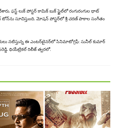
ు. ఫస్ట్ లుక్ పోస్టర్ కామిక్ బుక్ స్టైల్‌లో రంగురంగుల థాట్
ిక్ టోన్‌ను సూచిస్తుంది. మోషన్ పోస్టర్‌లో శ్రీ చరణ్ పాకాల సంగీతం
దితరులు నటిస్తున్న ఈ ఎంటర్‌టైనర్‌లో సినిమాటోగ్రఫీ: సునీల్ కుమార్
ెడ్డి. థియేట్రికల్ రిలీజ్ త్వరలో.