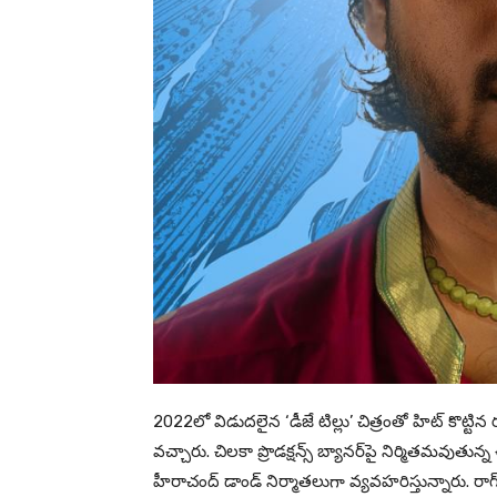
2022లో విడుదలైన ‘డీజే టిల్లు’ చిత్రంతో హిట్ కొట్టిన 
వచ్చారు. చిలకా ప్రొడక్షన్స్ బ్యానర్‌పై నిర్మితమవుతున
హీరాచంద్ డాండ్ నిర్మాతలుగా వ్యవహరిస్తున్నారు. రాగ