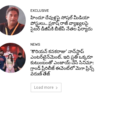
EXCLUSIVE
హిందూ దేవుళ్లపై సోషల్ మీడియా
పోస్టులు.. ప్రకాష్ రాజ్ వ్యాఖ్యలపై
సైబర్ డీజీపీకి బీజేపీ నేతల ఫిర్యాదు
NEWS
‘కొరియన్ కనకరాజు’ నాన్‌స్టాప్
ఎంటర్‌టైన్‌మెంట్. ఇది ప్రతి ఒక్కరూ
కుటుంబంతో ఎంజాయ్ చేసే సినిమా:
గ్రాండ్ ప్రీరిలీజ్ ఈవెంట్‌లో మెగా ప్రిన్స్
వరుణ్ తేజ్
Load more