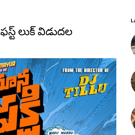
L
 ఫస్ట్ లుక్ విడుదల