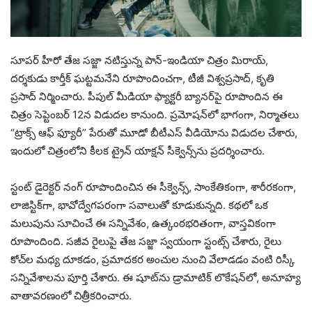
సూపర్ హీరో తేజ సజ్జా నటిస్తున్న పాన్-ఇండియా చిత్రం మిరాయ్,
దర్శకుడు కార్తీక్ ఘట్టమనేని రూపొందించగా, టీజీ విశ్వప్రసాద్, కృతి
ప్రసాద్ నిర్మించారు. పీపుల్ మీడియా ఫ్యాక్టరీ బ్యానర్‌పై రూపొందిన ఈ
చిత్రం సెప్టెంబర్ 12న విడుదల కానుంది. ప్రమోషన్‌లో భాగంగా, నిర్మాతలు
“ట్రాక్స్ ఆఫ్ ఫ్యూరీ” పేరుతో మూడో బీటీఎస్ వీడియోను విడుదల చేశారు,
ఇందులో చిత్రంలోని కీలక ట్రైన్ యాక్షన్ సీక్వెన్స్‌ను ప్రదర్శించారు.
స్టంట్ డైరెక్టర్ నంగ్ రూపొందించిన ఈ సీక్వెన్స్, సాంకేతికంగా, శారీరకంగా,
లాజిస్టిక్‌గా, భావోద్వేగపరంగా సవాలుతో కూడుకున్నది. కథలో ఒక
మలుపును సూచించే ఈ సన్నివేశం, ఉత్కంఠభరితంగా, వాస్తవికంగా
రూపొందింది. సజీవ రైలుపై తేజ సజ్జా స్వయంగా స్టంట్స్ చేశారు, రైలు
కోచ్‌ల మధ్య దూకడం, ప్రమాదకర అంచుల నుంచి వేలాడడం వంటి రిస్కీ
సన్నివేశాలను పూర్తి చేశారు. ఈ షూట్‌ను డ్రామాటిక్ లొకేషన్‌లో, అనూహ్య
వాతావరణంలో చిత్రీకరించారు.