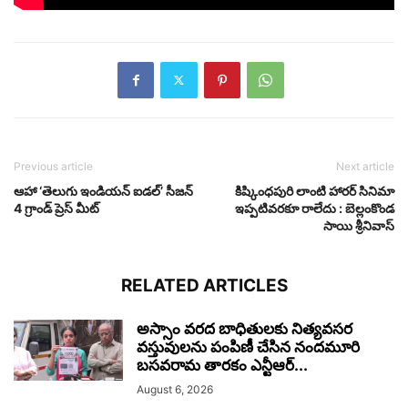
Previous article
Next article
ఆహా ‘తెలుగు ఇండియన్ ఐడల్’ సీజన్
కిష్కింధపురి లాంటి హారర్ సినిమా
4 గ్రాండ్ ప్రెస్ మీట్
ఇప్పటివరకూ రాలేదు : బెల్లంకొండ
సాయి శ్రీనివాస్
RELATED ARTICLES
అస్సాం వరద బాధితులకు నిత్యవసర
వస్తువులను పంపిణీ చేసిన నందమూరి
బసవరామ తారకం ఎన్టీఆర్...
August 6, 2026