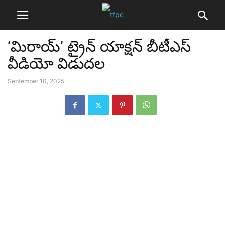
‘మిరాయ్’ ట్రైన్ యాక్షన్ బీటీఎస్
వీడియో విడుదల
September 10, 2025