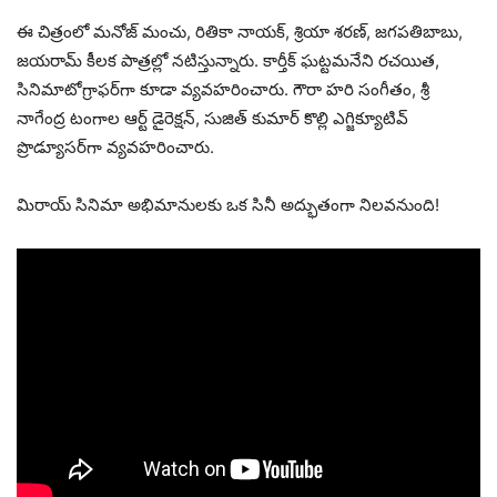
ఈ చిత్రంలో మనోజ్ మంచు, రితికా నాయక్, శ్రియా శరణ్, జగపతిబాబు,
జయరామ్ కీలక పాత్రల్లో నటిస్తున్నారు. కార్తీక్ ఘట్టమనేని రచయిత,
సినిమాటోగ్రాఫర్‌గా కూడా వ్యవహరించారు. గౌరా హరి సంగీతం, శ్రీ
నాగేంద్ర టంగాల ఆర్ట్ డైరెక్షన్, సుజిత్ కుమార్ కొల్లి ఎగ్జిక్యూటివ్
ప్రొడ్యూసర్‌గా వ్యవహరించారు.
మిరాయ్ సినిమా అభిమానులకు ఒక సినీ అద్భుతంగా నిలవనుంది!