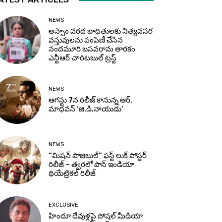
NEWS
అస్సాం వరద బాధితులకు నిత్యవసర
వస్తువులను పంపిణీ చేసిన
నందమూరి బసవరామ తారకం
ఎన్టీఆర్ చారిటబుల్ ట్రస్ట్
NEWS
ఆగస్టు 7న రిలీజ్ కానున్న ఆర్‌.
మాధవన్‌ ‘జి.డి.నాయుడు’
NEWS
“మిషన్ పాజిబుల్” ఫస్ట్ లుక్ పోస్టర్
రిలీజ్ – త్వరలో పాన్ ఇండియా
థియేట్రికల్ రిలీజ్
EXCLUSIVE
హిందూ దేవుళ్లపై సోషల్ మీడియా