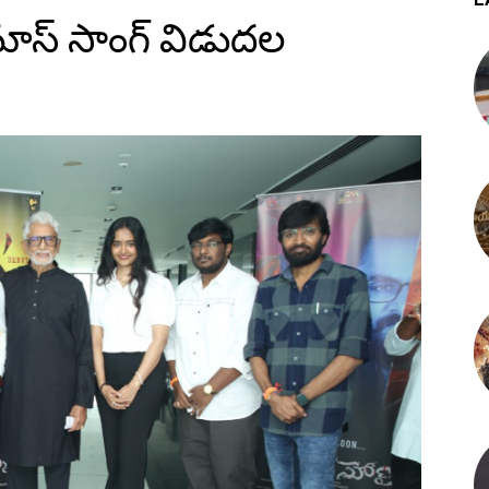
మాస్ సాంగ్ విడుదల