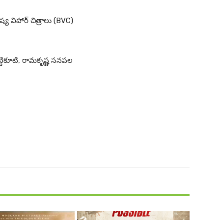
విష్య విహార్ చిత్రాలు (BVC)
 వట్టికూటి, రామకృష్ణ సనపల