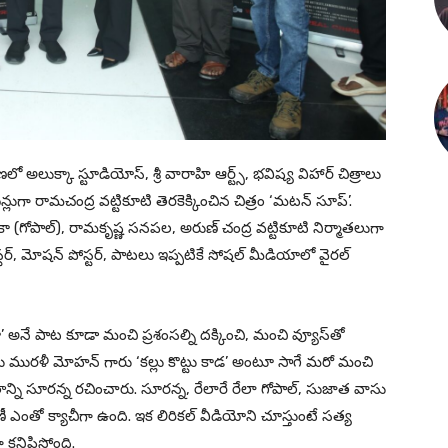
లుక్కా స్టూడియోస్, శ్రీ వారాహి ఆర్ట్స్, భవిష్య విహార్ చిత్రాలు
్లుగా రామచంద్ర వట్టికూటి తెరకెక్కించిన చిత్రం ‘మటన్ సూప్’.
ున ఎలికా (గోపాల్), రామకృష్ణ సనపల, అరుణ్ చంద్ర వట్టికూటి నిర్మాతలుగా
ర్‌, మోష‌న్ పోస్ట‌ర్‌, పాటలు ఇప్పటికే సోషల్ మీడియాలో వైరల్
ా’ అనే పాట కూడా మంచి ప్రశంసల్ని దక్కించి, మంచి వ్యూస్‌తో
 మురళీ మోహన్ గారు ‘కల్లు కొట్టు కాడ’ అంటూ సాగే మరో మంచి
గీతాన్ని సూరన్న రచించారు. సూరన్న, రేలారే రేలా గోపాల్, సుజాత వాసు
ఎంతో క్యాచీగా ఉంది. ఇక లిరికల్ వీడియోని చూస్తుంటే సత్య
 కనిపిస్తోంది.