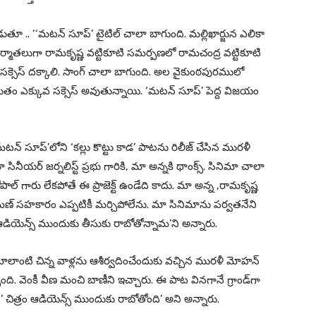
ూ .. ‘‘మటన్ సూప్’ టైటిల్ చాలా బాగుంది. మల్లిఖార్జున ఎలికా
నిర్మాతలుగా రామకృష్ణ వట్టికూటి సమర్పణలో రామచంద్ర వట్టికూటి
్ద సక్సెస్ దక్కాలి. సాంగ్ చాలా బాగుంది. అల వైకుంఠపురములో
ుతం ఎక్కువ సక్సెస్ అవుతున్నాయి. ‘మటన్ సూప్’ పెద్ద విజయం
మటన్ సూప్’లోని ‘కల్లు కొట్టు కాడ’ పాటను రిలీజ్ చేసిన మురళీ
ీయర్ జర్నలిస్ట్ ప్రభు గారికి, మా అన్నకి థాంక్స్. సినిమా చాలా
గోపాల్ గారు లేకపోతే ఈ ప్రాజెక్ట్ ఉండేది కాదు. మా అన్న ,రామకృష్ణ
్ సహకారం ఎప్పటికీ మర్చిపోలేను. మా సినిమాను పర్వతనేని
ోనే ఆడియెన్స్ ముందుకు తీసుకు రాబోతోన్నామ’ని అన్నారు.
 ‘మాలాంటి చిన్న వాళ్లను ఆశీర్వదించేందుకు వచ్చిన మురళీ మోహన్
చ్చింది. వెంకీ వీణ మంచి బాణీని ఇచ్చారు. ఈ పాట వినగానే గ్రాండ్‌గా
చిత్రం ఆడియెన్స్ ముందుకు రాబోతోంది’ అని అన్నారు.