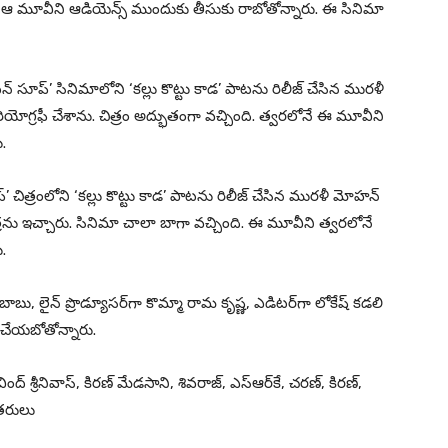
ోనే ఆ మూవీని ఆడియెన్స్ ముందుకు తీసుకు రాబోతోన్నారు. ఈ సినిమా
్ సూప్’ సినిమాలోని ‘కల్లు కొట్టు కాడ’ పాటను రిలీజ్ చేసిన మురళీ
రియోగ్రఫీ చేశాను. చిత్రం అద్భుతంగా వచ్చింది. త్వరలోనే ఈ మూవీని
.
’ చిత్రంలోని ‘కల్లు కొట్టు కాడ’ పాటను రిలీజ్ చేసిన మురళీ మోహన్
త్రను ఇచ్చారు. సినిమా చాలా బాగా వచ్చింది. ఈ మూవీని త్వరలోనే
.
ాంబాబు, లైన్ ప్రొడ్యూస‌ర్‌గా కొమ్మా రామ కృష్ణ, ఎడిట‌ర్‌గా లోకేష్ క‌డ‌లి
జ్ చేయబోతోన్నారు.
ద్ శ్రీనివాస్, కిరణ్ మేడసాని, శివరాజ్, ఎస్ఆర్‌కే, చరణ్, కిరణ్,
ితరులు