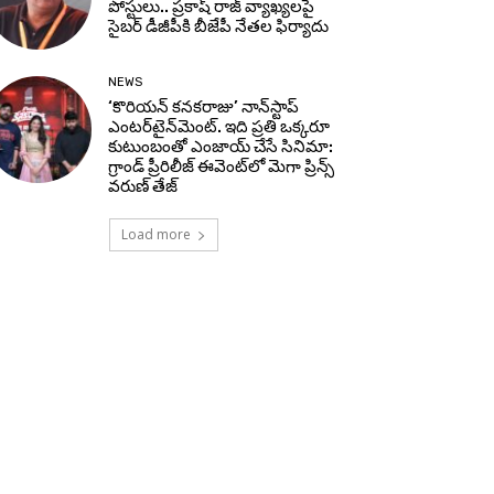
పోస్టులు.. ప్రకాష్ రాజ్ వ్యాఖ్యలపై
సైబర్ డీజీపీకి బీజేపీ నేతల ఫిర్యాదు
NEWS
‘కొరియన్ కనకరాజు’ నాన్‌స్టాప్
ఎంటర్‌టైన్‌మెంట్. ఇది ప్రతి ఒక్కరూ
కుటుంబంతో ఎంజాయ్ చేసే సినిమా:
గ్రాండ్ ప్రీరిలీజ్ ఈవెంట్‌లో మెగా ప్రిన్స్
వరుణ్ తేజ్
Load more