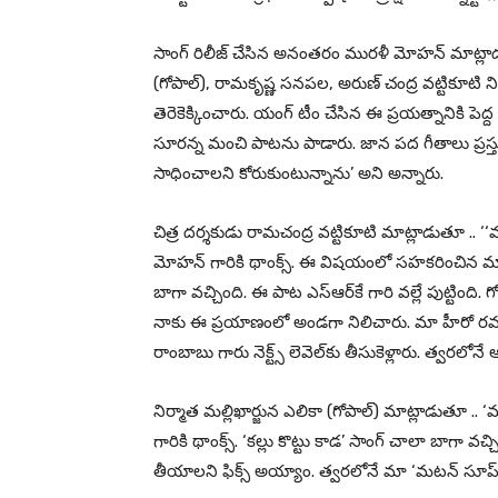
సాంగ్ రిలీజ్ చేసిన అనంతరం మురళీ మోహన్ మాట్లాడుత
(గోపాల్), రామకృష్ణ సనపల, అరుణ్ చంద్ర వట్టికూటి 
తెరెకెక్కించారు. యంగ్ టీం చేసిన ఈ ప్రయత్నానికి పెద
సూరన్న మంచి పాటను పాడారు. జాన పద గీతాలు ప్రస్త
సాధించాలని కోరుకుంటున్నాను’ అని అన్నారు.
చిత్ర దర్శకుడు రామచంద్ర వట్టికూటి మాట్లాడుతూ .. ‘‘
మోహన్ గారికి థాంక్స్. ఈ విషయంలో సహకరించిన మా సిన
బాగా వచ్చింది. ఈ పాట ఎస్ఆర్‌కే గారి వల్లే పుట్టింది. 
నాకు ఈ ప్రయాణంలో అండగా నిలిచారు. మా హీరో రమణ
రాంబాబు గారు నెక్ట్స్ లెవెల్‌కు తీసుకెళ్లారు. త్వరల
నిర్మాత మల్లిఖార్జున ఎలికా (గోపాల్) మాట్లాడుతూ ..
గారికి థాంక్స్. ‘కల్లు కొట్టు కాడ’ సాంగ్ చాలా బాగా వ
తీయాలని ఫిక్స్ అయ్యాం. త్వరలోనే మా ‘మటన్ సూప్’ 