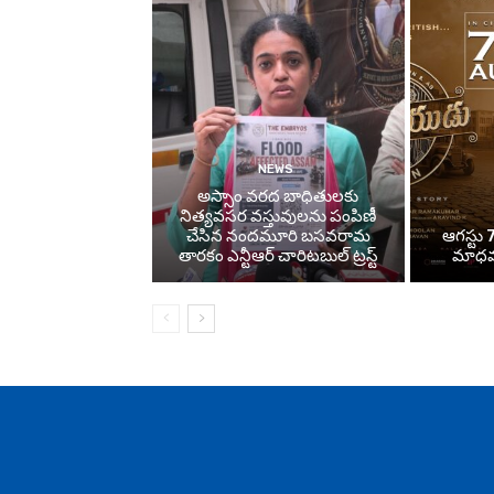
NEWS
అస్సాం వరద బాధితులకు
నిత్యవసర వస్తువులను పంపిణీ
చేసిన నందమూరి బసవరామ
ఆగస్టు 7
తారకం ఎన్టీఆర్ చారిటబుల్ ట్రస్ట్
మాధవన