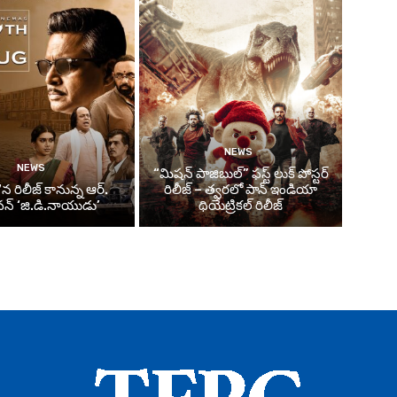
NEWS
NEWS
“మిషన్ పాజిబుల్” ఫస్ట్ లుక్ పోస్టర్
న రిలీజ్ కానున్న ఆర్‌.
రిలీజ్ – త్వరలో పాన్ ఇండియా
్‌ ‘జి.డి.నాయుడు’
థియేట్రికల్ రిలీజ్