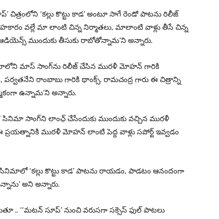
చిత్రంలోని ‘కల్లు కొట్టు కాడ’ అంటూ సాగే రెండో పాటను రిలీజ్
హకారం వల్లే మా లాంటి చిన్న నిర్మాతలు, మాలాంటి వాళ్లు తీసే చిన్న
ఆడియెన్స్ ముందుకు తీసుకు రాబోతోన్నామ’ని అన్నారు.
లోని మాస్ సాంగ్‌ను రిలీజ్ చేసిన మురళీ మోహన్ గారికి
్వతనేని రాంబాబు గారికి థాంక్స్. రామచంద్ర గారు ఈ చిత్రాన్ని
మకంగా ఉన్నామ’ని అన్నారు.
్’ సినిమా సాంగ్‌ని లాంఛ్ చేసేందుకు ముందుకు వచ్చిన మురళీ
 ఈ ప్రయత్నానికి మురళీ మోహన్ లాంటి పెద్ద వాళ్లు సపోర్ట్ ఇవ్వడం
సినిమాలో ‘కల్లు కొట్టు కాడ’ పాటను రాయడం, పాడటం ఆనందంగా
్నాను’ అని అన్నారు.
ట్లాడుతూ .. ‘‘మటన్ సూప్’ నుంచి వరుసగా సక్సెస్ ఫుల్ పాటలు