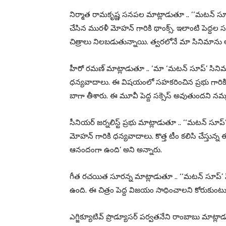
నిర్మాత రామకృష్ణ సనపల మాట్లాడుతూ .. ‘‘మటన్ సూప్’ 
చేసిన మురళీ మోహన్ గారికి థాంక్స్. ఇలాంటి పెద్దల స
చిత్రాలు నిలబడుతున్నాయి. త్వరలోనే మా సినిమాను 
హీరో రమణ్ మాట్లాడుతూ .. ‘మా ‘మటన్ సూప్’ సినిమా
ధన్యవాదాలు. ఈ విషయంలో సహకరించిన ప్రభు గారికి, పర
బాగా తీశారు. ఈ మూవీ పెద్ద సక్సెస్ అవుతుందని నమ్
సీనియర్ జర్నలిస్ట్ ప్రభు మాట్లాడుతూ .. ‘‘మటన్ సూప
మోహన్ గారికి ధన్యవాదాలు. కొత్త టీం కలిసి చేస్తున్న
ఆనందంగా ఉంది’ అని అన్నారు.
గీత రచయిత సూరన్న మాట్లాడుతూ .. ‘‘మటన్ సూప్’ 
ఉంది. ఈ చిత్రం పెద్ద విజయం సాధించాలని కోరుకుంటున
ఎగ్జిక్యూటివ్ ప్రొడ్యూస‌ర్‌ పర్వ‌త‌నేని రాంబాబు మా