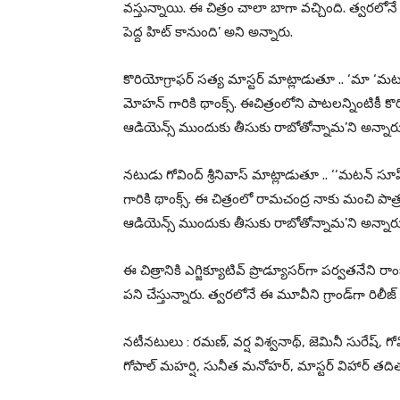
వస్తున్నాయి. ఈ చిత్రం చాలా బాగా వచ్చింది. త్వరల
పెద్ద హిట్ కానుంది’ అని అన్నారు.
కొరియోగ్రాఫర్ సత్య మాస్టర్ మాట్లాడుతూ .. ‘మా ‘మటన
మోహన్ గారికి థాంక్స్. ఈచిత్రంలోని పాటలన్నింటికీ కొ
ఆడియెన్స్ ముందుకు తీసుకు రాబోతోన్నామ’ని అన్నారు
నటుడు గోవింద్ శ్రీనివాస్ మాట్లాడుతూ .. ‘‘మటన్ సూప్
గారికి థాంక్స్. ఈ చిత్రంలో రామచంద్ర నాకు మంచి పా
ఆడియెన్స్ ముందుకు తీసుకు రాబోతోన్నామ’ని అన్నారు
ఈ చిత్రానికి ఎగ్జిక్యూటివ్ ప్రొడ్యూస‌ర్‌గా పర్వ‌త‌నేని ర
పని చేస్తున్నారు. త్వరలోనే ఈ మూవీని గ్రాండ్‌గా రిలీ
నటీనటులు : రమణ్, వర్ష విశ్వనాథ్, జెమినీ సురేష్, గోవిం
గోపాల్ మహర్షి, సునీత మనోహర్, మాస్టర్ విహార్ తద