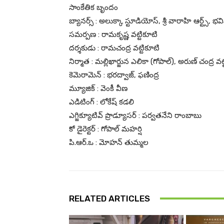
సాంకేతిక బృందం
బ్యానర్స్ : అలుక్కా స్టూడియోస్, శ్రీ వారాహి ఆర్ట్స్, భ
సమర్పణ : రామకృష్ణ వట్టికూటి
దర్శకుడు : రామచంద్ర వట్టికూటి
నిర్మాత : మల్లిఖార్జున ఎలికా (గోపాల్), అరుణ్ చంద్ర
కెమెరామెన్ : భరద్వాజ్, ఫణింద్ర
మ్యూజిక్ : వెంకీ వీణ
ఎడిటింగ్ : లోకేష్ కడలి
ఎగ్జిక్యూటివ్ ప్రొడ్యూసర్ : పర్వతనేని రాంబాబు
కో డైరెక్టర్ : గోపాల్ మహర్షి
పి.ఆర్‌.ఒ : మోహన్ తుమ్మల
RELATED ARTICLES