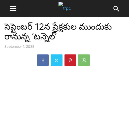
సెప్టెంబర్ 12న ప్రేక్షకుల ముందుకు
రానున్న ‘టన్నెల్’
September 1, 2025