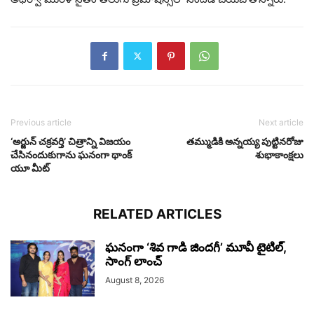
Previous article
Next article
‘అర్జున్ చక్రవర్తి’ చిత్రాన్ని విజయం
తమ్ముడికి అన్నయ్య పుట్టినరోజు
చేసినందుకుగాను ఘనంగా థాంక్
శుభాకాంక్షలు
యూ మీట్
RELATED ARTICLES
ఘనంగా ‘శివ గాడి జింద‌గీ’ మూవీ టైటిల్,
సాంగ్ లాంచ్
August 8, 2026