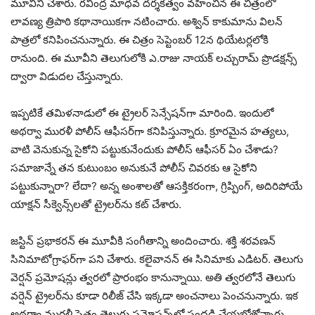
మూవీని చేశారు. రవీంద్ర మాధవ దర్శకత్వం వహించిన ఈ చిత్రంలో
లావణ్య త్రిపాఠి కథానాయికగా నటించారు. అశ్విన్ కాకుమాను విలన్
పాత్రలో కనిపించనున్నారు. ఈ చిత్రం సెప్టెంబర్ 12న థియేటర్లలోకి
రానుంది. ఈ మూవీని తెలుగులోకి ఎ.రాజు నాయక్ లచ్చురామ్ ప్రొడక్షన్స్
ద్వారా విడుదల చేస్తున్నారు.
ఇప్పటికే తమిళనాడులో ఈ ట్రైలర్ సెన్సేషన్‌గా మారింది. ఇందులో
అథర్వా మురళీ పోలీస్ ఆఫీసర్‌గా కనిపిస్తున్నారు. క్రూరమైన హత్యలు,
వాటి వెనుకున్న సైకోని పట్టుకునేందుకు పోలీస్ ఆఫీసర్ ఏం చేశాడు?
సమాజాన్నే తన కుటుంబం అనుకునే పోలీస్ చివరకు ఆ సైకోని
పట్టుకున్నారా? లేదా? అన్న అంశాలతో ఆసక్తికరంగా, గ్రిప్పింగ్, అదిరిపోయే
యాక్షన్ సీక్వెన్స్‌లతో ట్రైలర్‌ను కట్ చేశారు.
జస్టిన్ ప్రభాకరన్ ఈ మూవీకి సంగీతాన్ని అందించారు. శక్తి శరవణన్
సినిమాటోగ్రాఫర్‌గా పని చేశారు. కలైవానన్ ఈ సినిమాకు ఎడిటర్. తెలుగు
వెర్షన్ ప్రమోషన్లు త్వరలో ప్రారంభం కానున్నాయి. అతి త్వరలోనే తెలుగు
వర్షెన్ ట్రైలర్‌ను కూడా రిలీజ్ చేసి ఇక్కడా అంచనాలు పెంచనున్నారు. ఇక
అథర్వా మురళీ సైతం తెలుగు ప్రమోషన్స్‌లో సందడి చేయబోతోన్నారు.