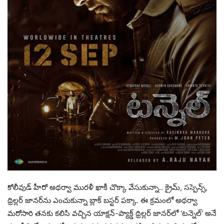
కోలీవుడ్ హీరో అథర్వా మురళీ ఖాకీ చొక్కా వేసుకున్నా.. క్రైమ్, సస్పెన్స్,
థ్రిల్లర్ జానర్‌ను ఎంచుకున్నా బ్లాక్ బస్టర్ పక్కా. ఈ క్రమంలో అథర్వా
మరోసారి తనకు కలిసి వచ్చిన యాక్షన్-ప్యాక్డ్ థ్రిల్లర్ జానర్‌లో ‘టన్నెల్‌’ అనే