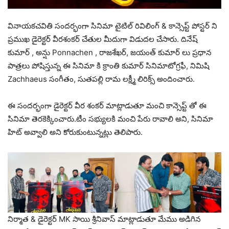
వినాయకచవితి సందర్భంగా సినిమా టైటిల్ రివిలింగ్ & కాన్సెప్ట్ పోస్టర్ ని
ప్రముఖ డైరెక్టర్ వీరశంకర్ చేతుల మీదుగా విడుదల చేసారు. దినేష్
కుమార్ , అన్షు Ponnachen , రాజశేఖర్, జయంత్ కుమార్ లు ప్రధాన
పాత్రలు పోషిస్తున్న ఈ సినిమా కి క్రాంతి కుమార్ సినిమాటోగ్రఫీ, నిమిషి
Zachhaeus సంగీతం, సుతపల్లి రామ లక్ష్మీ లిరిక్స్ అందించారు.
ఈ సందర్భంగా డైరెక్టర్ వీర శంకర్ మాట్లాడుతూ మంచి కాన్సెప్ట్ తో ఈ
సినిమా తెరకెక్కించారు.టీం సభ్యులకి మంచి పేరు రావాలి అని, సినిమా
హిట్ అవ్వాలి అని కోరుకుంటున్నట్లు తెలిపారు.
నిర్మాత & డైరెక్టర్ MK సాయి శ్రీనివాస్ మాట్లాడుతూ మేము అడిగిన