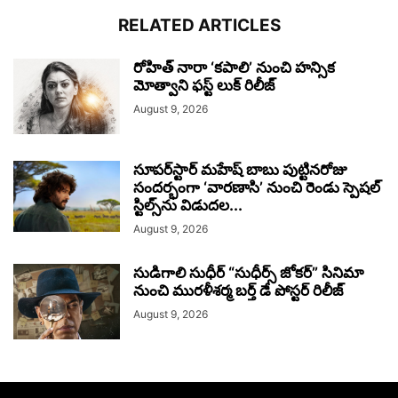
RELATED ARTICLES
రోహిత్ నారా ‘కపాలి’ నుంచి హన్సిక
మోత్వాని ఫస్ట్ లుక్ రిలీజ్
August 9, 2026
సూప‌ర్‌స్టార్ మహేష్ బాబు పుట్టినరోజు
సందర్భంగా ‘వారణాసి’ నుంచి రెండు స్పెషల్
స్టిల్స్‌ను విడుదల...
August 9, 2026
సుడిగాలి సుధీర్ “సుధీర్స్ జోకర్” సినిమా
నుంచి మురళీశర్మ బర్త్ డే పోస్టర్ రిలీజ్
August 9, 2026