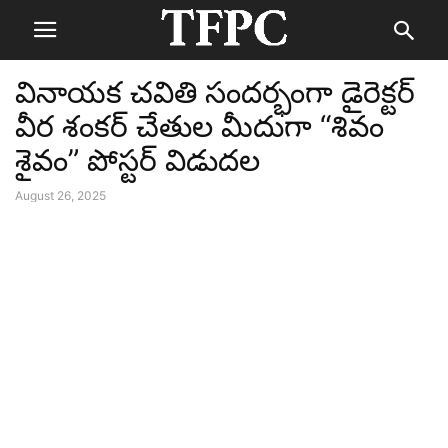
వినాయక చవితి సందర్భంగా డైరెక్టర్
వీర శంకర్ చేతుల మీదుగా “శివం
శైవం” పోస్టర్ విడుదల
August 26, 2025