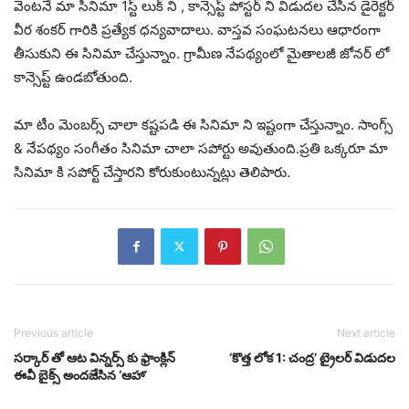
వెంటనే మా సినిమా 1స్ట్ లుక్ ని , కాన్సెప్ట్ పోస్టర్ ని విడుదల చేసిన డైరెక్టర్
వీర శంకర్ గారికి ప్రత్యేక ధన్యవాదాలు. వాస్తవ సంఘటనలు ఆధారంగా
తీసుకుని ఈ సినిమా చేస్తున్నాం. గ్రామీణ నేపథ్యంలో మైతాలజీ జోనర్ లో
కాన్సెప్ట్ ఉండబోతుంది.
మా టీం మెంబర్స్ చాలా కష్టపడి ఈ సినిమా ని ఇష్టంగా చేస్తున్నాం. సాంగ్స్
& నేపథ్యం సంగీతం సినిమా చాలా సపోర్టు అవుతుంది.ప్రతి ఒక్కరూ మా
సినిమా కి సపోర్ట్ చేస్తారని కోరుకుంటున్నట్లు తెలిపారు.
Previous article
Next article
సర్కార్ తో ఆట విన్నర్స్ కు ఫ్రాంక్లిన్
‘కొత్త లోక 1: చంద్ర’ ట్రైలర్ విడుదల
ఈవీ బైక్స్ అందజేసిన ‘ఆహా’