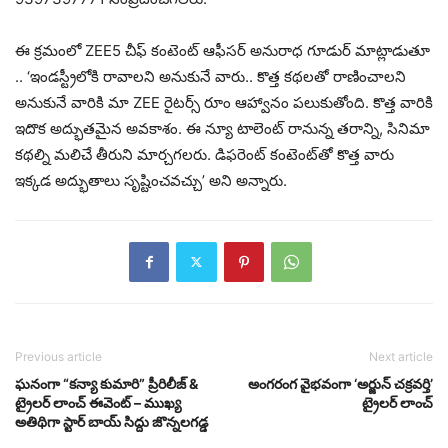
ఈ క్రమంలో ZEE5 చీఫ్ కంటెంట్ ఆఫీసర్ అనురాధ గూడుర్ మాట్లాడుతూ
.. ‘ఇండస్ట్రీలోకి రావాలని అనుకునే వారు.. కొత్త కథలతో రాణించాలని
అనుకునే వారికి మా ZEE రైటర్స్ రూం ఆహ్వానం పలుకుతోంది. కొత్త వారికి
ఇదొక అద్భుతమైన అవకాశం. ఈ న్యూ టాలెంట్ రానున్న తరాన్ని, సినిమా
కథల్ని మలిచే తీరుని మార్చగలరు. డిఫరెంట్ కంటెంట్‌తో కొత్త వారు
ఇక్కడ అద్భుతాలు సృష్టించవచ్చు’ అని అన్నారు.
Previous article
Next article
ఘనంగా “కన్యా కుమారి” ప్రీరిలీజ్ &
అంగరంగ వైభవంగా ‘అర్జున్ చక్రవర్తి’
ట్రైలర్ లాంచ్ ఈవెంట్ – ముఖ్య
ట్రైలర్ లాంచ్
అతిథిగా స్టార్ బాయ్ సిద్దు జొన్నలగడ్డ