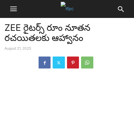
ZEE రైటర్స్ రూం నూతన
రచయితలకు ఆహ్వానం
August 21, 2025