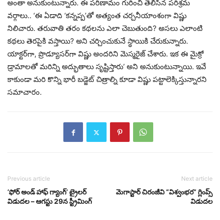
అంతా అనుకుంటున్నారు. ఈ పరిణామం గురించి తెలిసిన పరిశ్రమ
వర్గాలు.. ‘ఈ ఏడాది ‘కన్నప్ప’తో అత్యంత చర్చనీయాంశంగా విష్ణు
నిలిచారు. తరువాతి తరం కథలను ఎలా చెబుతుంది? అసలు ఎలాంటి
కథలు తెరపైకి వస్తాయి? అని చర్చించుకునే స్థాయికి చేరుకున్నారు.
యాక్టర్‌గా, ప్రొడ్యూసర్‌గా విష్ణు అందరిని మెస్మరైజ్ చేశారు. ఇక ఈ మైక్రో
డ్రామాలతో మరిన్ని అద్భుతాలు సృష్టిస్తారు’ అని అనుకుంటున్నాయి. ఇవే
కాకుండా మరి కొన్ని భారీ బడ్జెట్ చిత్రాల్ని కూడా విష్ణు పట్టాలెక్కిస్తున్నారని
సమాచారం.
Previous article
Next article
‘ఫోర్ అండ్ హాఫ్ గ్యాంగ్’ ట్రైలర్
మెగాస్టార్ చిరంజీవి “విశ్వంభర” గ్లింప్స్‌
విడుదల – ఆగస్టు 29న స్ట్రీమింగ్
విడుదల