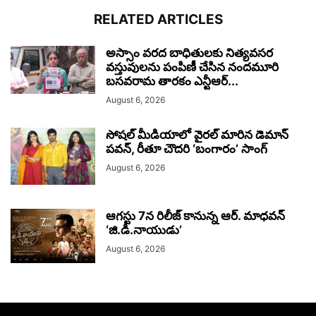
RELATED ARTICLES
అస్సాం వరద బాధితులకు నిత్యవసర
వస్తువులను పంపిణీ చేసిన నందమూరి
బసవరామ తారకం ఎన్టీఆర్...
August 6, 2026
సోషల్ మీడియాలో వైరల్ మారిన డెమాన్
పవన్, రీతూ చౌదరి ‘బంగారం’ సాంగ్
August 6, 2026
ఆగస్టు 7న రిలీజ్ కానున్న ఆర్‌. మాధవన్‌
‘జి.డి.నాయుడు’
August 6, 2026