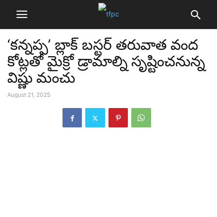
‘కన్నప్ప’ బ్లాక్ బస్టర్ తరువాత వంద
కోట్లతో మైక్రో డ్రామాల్ని సృష్టించనున్న
విష్ణు మంచు
August 21, 2025