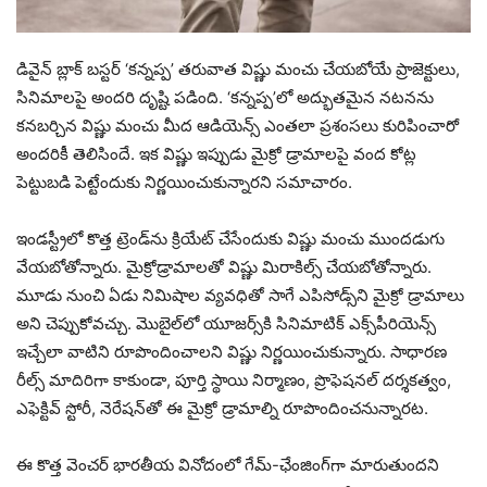
డివైన్ బ్లాక్ బస్టర్ ‘కన్నప్ప’ తరువాత విష్ణు మంచు చేయబోయే ప్రాజెక్టులు,
సినిమాలపై అందరి దృష్టి పడింది. ‘కన్నప్ప’లో అద్భుతమైన నటనను
కనబర్చిన విష్ణు మంచు మీద ఆడియెన్స్ ఎంతలా ప్రశంసలు కురిపించారో
అందరికీ తెలిసిందే. ఇక విష్ణు ఇప్పుడు మైక్రో డ్రామాలపై వంద కోట్ల
పెట్టుబడి పెట్టేందుకు నిర్ణయించుకున్నారని సమాచారం.
ఇండస్ట్రీలో కొత్త ట్రెండ్‌ను క్రియేట్ చేసేందుకు విష్ణు మంచు ముందడుగు
వేయబోతోన్నారు. మైక్రోడ్రామాలతో విష్ణు మిరాకిల్స్ చేయబోతోన్నారు.
మూడు నుంచి ఏడు నిమిషాల వ్యవధితో సాగే ఎపిసోడ్స్‌ని మైక్రో డ్రామాలు
అని చెప్పుకోవచ్చు. మొబైల్‌లో యూజర్స్‌కి సినిమాటిక్ ఎక్స్‌పీరియెన్స్
ఇచ్చేలా వాటిని రూపొందించాలని విష్ణు నిర్ణయించుకున్నారు. సాధారణ
రీల్స్ మాదిరిగా కాకుండా, పూర్తి స్థాయి నిర్మాణం, ప్రొఫెషనల్ దర్శకత్వం,
ఎఫెక్టివ్ స్టోరీ, నెరేషన్‌తో ఈ మైక్రో డ్రామాల్ని రూపొందించనున్నారట.
ఈ కొత్త వెంచర్ భారతీయ వినోదంలో గేమ్-ఛేంజింగ్‌గా మారుతుందని