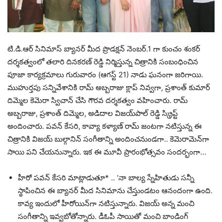
టి.డి.ఆర్ సినిమాస్ బ్యానర్ మీద ప్రొడక్షన్ నెంబర్.1 గా కుంచం శంకర్
దర్శకత్వంలో తలారి దినకరణ్ రెడ్డి నిర్మిస్తున్న చిత్రానికి సంబంధించిన
పూజా కార్యక్రమాలు గురువారం (ఆగస్ట్ 21) నాడు ఘనంగా జరిగాయి.
ముహుర్త‌పు స‌న్నివేశానికి రామ్ అబ్బ‌రాజు క్లాప్ నివ్వ‌గా, ప్ర‌శాంత్ కుమార్
దిమ్మెల కెమెరా స్విచాన్ చేసి గౌర‌వ ద‌ర్శ‌క‌త్వం వ‌హించారు. రామ్
అబ్బ‌రాజు, ప్ర‌శాంత్ దిమ్మెల‌, అడిదాల విజ‌య్‌పాల్ రెడ్డి స్క్రిప్ట్
అందించారు. ప‌వ‌న్ కేస‌రి, కావ్యా క‌ళ్యాణ్ రామ్ జంటగా నటిస్తున్న ఈ
చిత్రానికి విజయ్ బుల్గానిన్ సంగీతాన్ని అందించనుండగా.. కెమెరామెన్‌గా
సాయి పని చేయనున్నారు. ఇక ఈ మూవీ ప్రారంభోత్సవం సందర్భంగా…
హీరో పవన్ కేసరి మాట్లాడుతూ* .. ‘నా బాల్య స్నేహితుడు సన్నీ
స్థాపించిన ఈ బ్యానర్ మీద సినిమాను చేస్తుండటం ఆనందంగా ఉంది.
కావ్య ఇందులో హీరోయిన్‌గా నటిస్తున్నారు. విజయ్ అన్న మంచి
సంగీతాన్ని ఇవ్వబోతోన్నారు. డీఓపీ సాయితో మంచి బాండింగ్