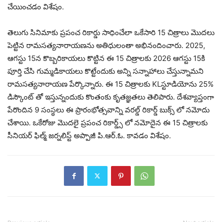
చేయించడం విశేషం.
తెలుగు సినిమాకు ప్రపంచ రికార్డు సాధించేలా ఒకేసారి 15 చిత్రాలు మొదలు
పెట్టిన రామసత్యనారాయణను అతిధులంతా అభినందించారు. 2025,
ఆగస్టు 15న కొబ్బరికాయలు కొట్టిన ఈ 15 చిత్రాలకు 2026 ఆగస్టు 15కి
పూర్తి చేసి గుమ్మడికాయలు కొట్టేందుకు అన్ని సన్నాహాలు చేస్తున్నామని
రామసత్యనారాయణ పేర్కొన్నారు. ఈ 15 చిత్రాలకు KLస్టూడియోను 25%
డిస్కౌంట్ తో ఇస్తున్నందుకు కొంతంకు కృతజ్ఞతలు తెలిపారు. దేశవ్యాప్తంగా
పేరొందిన 9 సంస్థలు ఈ ప్రారంభోత్సవాన్ని వరల్డ్ రికార్డ్ బుక్స్ లో నమోదు
చేశాయి. ఒకేరోజు మొదలై ప్రపంచ రికార్డ్స్ లో నమోదైన ఈ 15 చిత్రాలకు
సీనియర్ ఫిల్మ్ జర్నలిస్ట్ అప్పాజీ పి.ఆర్.ఓ. కావడం విశేషం.