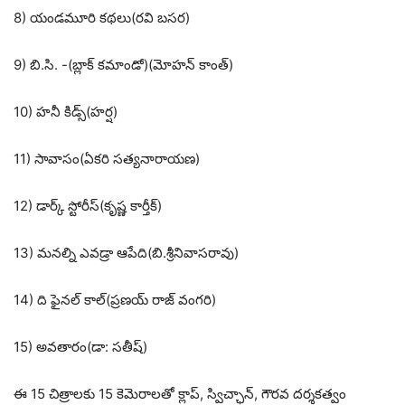
8) యండమూరి కథలు(రవి బసర)
9) బి.సి. -(బ్లాక్ కమాండో)(మోహన్ కాంత్)
10) హనీ కిడ్స్(హర్ష)
11) సావాసం(ఏకరి సత్యనారాయణ)
12) డార్క్ స్టోరీస్(కృష్ణ కార్తీక్)
13) మనల్ని ఎవడ్రా ఆపేది(బి.శ్రీనివాసరావు)
14) ది ఫైనల్ కాల్(ప్రణయ్ రాజ్ వంగరి)
15) అవతారం(డా: సతీష్)
ఈ 15 చిత్రాలకు 15 కెమెరాలతో క్లాప్, స్విచ్ఛాన్, గౌరవ దర్శకత్వం