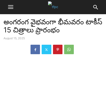
అంగరంగ వైభవంగా భీమవరం టాకీస్
15 చిత్రాలు ప్రారంభం
August 15, 2025