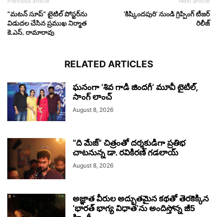
Previous article
Next article
“మటన్ సూప్” టైటిల్ పోస్టర్‌ను
‘కిష్కిందపురి’ నుండి గ్రిప్పింగ్ టీజర్
విడుదల చేసిన ప్రముఖ నిర్మాత
రిలీజ్
కె.ఎస్‌. రామారావు
RELATED ARTICLES
ఘనంగా ‘శివ గాడి జింద‌గీ’ మూవీ టైటిల్,
సాంగ్ లాంచ్
August 8, 2026
“ది మేజ్” చిత్రంతో దర్శకుడిగా ప్రతిభ
చాటనున్న డా. రవికిరణ్ గడలాయ్
August 8, 2026
అజ్ఞాత వీరుల అద్భుతమైన కథతో తెరకెక్కిన
‘భారత్ భాగ్య విధాత’ను అందిస్తోన్న జీ5