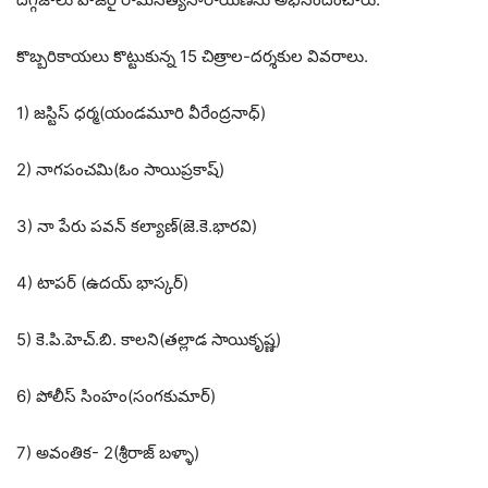
కొబ్బరికాయలు కొట్టుకున్న 15 చిత్రాల-దర్శకుల వివరాలు.
1) జస్టిస్ ధర్మ(యండమూరి వీరేంద్రనాధ్)
2) నాగపంచమి(ఓం సాయిప్రకాష్)
3) నా పేరు పవన్ కల్యాణ్(జె.కె.భారవి)
4) టాపర్ (ఉదయ్ భాస్కర్)
5) కె.పి.హెచ్.బి. కాలని(తల్లాడ సాయికృష్ణ)
6) పోలీస్ సింహం(సంగకుమార్)
7) అవంతిక- 2(శ్రీరాజ్ బళ్ళా)