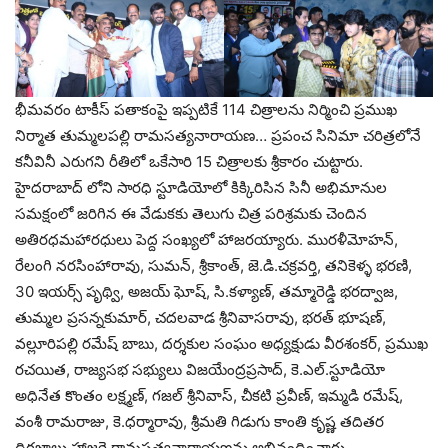
భీమవరం టాకీస్ పతాకంపై ఇప్పటికే 114 చిత్రాలను నిర్మించి ప్రముఖ
నిర్మాత తుమ్మలపల్లి రామసత్యనారాయణ… ప్రపంచ సినిమా చరిత్రలోనే
కనీవినీ ఎరుగని రీతిలో ఒకేసారి 15 చిత్రాలకు శ్రీకారం చుట్టారు.
హైదరాబాద్ లోని సారధి స్టూడియోలో కిక్కిరిసిన సినీ అభిమానుల
సమక్షంలో జరిగిన ఈ వేడుకకు తెలుగు చిత్ర పరిశ్రమకు చెందిన
అతిరధమహారధులు పెద్ద సంఖ్యలో హాజరయ్యారు. మురళీమోహన్,
రేలంగి నరసింహారావు, సుమన్, శ్రీకాంత్, జె.డి.చక్రవర్తి, తనికెళ్ళ భరణి,
30 ఇయర్స్ పృథ్వి, అజయ్ ఘోష్, సి.కళ్యాణ్, తమ్మారెడ్డి భరద్వాజ,
తుమ్మల ప్రసన్నకుమార్, చదలవాడ శ్రీనివాసరావు, భరత్ భూషణ్,
వల్లూరిపల్లి రమేష్ బాబు, దర్శకుల సంఘం అధ్యక్షుడు వీరశంకర్, ప్రముఖ
రచయిత, రాజ్యసభ సభ్యులు విజయేంద్రప్రసాద్, కె.ఎల్.స్టూడియో
అధినేత కొంతం లక్ష్మణ్, గజల్ శ్రీనివాస్, చీకటి ప్రవీణ్, ఇమ్మడి రమేష్,
వంశీ రామరాజు, కె.ధర్మారావు, శ్రీమతి గిడుగు కాంతి కృష్ణ తదితర
దిగ్గజాలు హాజరై రామసత్యనారాయణను అభినందించారు.