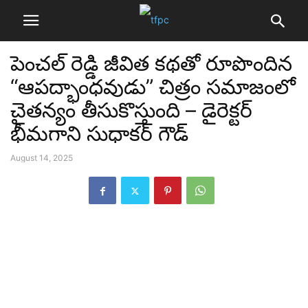
పెంచల్ రెడ్డి జీవిత కథతో రూపొందిన
“ఆపద్భాంధవుడు” చిత్రం సమాజంలో
చైతన్యం తీసుకొస్తుంది – డైరెక్టర్
భీమగాని సుధాకర్ గౌడ్
August 14, 2025