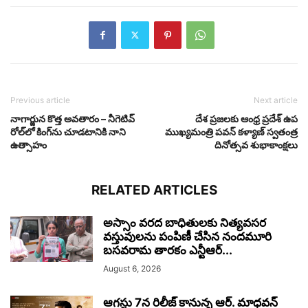
Previous article
Next article
నాగార్జున కొత్త అవతారం – నీగెటివ్
దేశ ప్రజలకు ఆంధ్ర ప్రదేశ్ ఉప
రోల్‌లో కింగ్‌ను చూడటానికి నాని
ముఖ్యమంత్రి పవన్ కళ్యాణ్ స్వతంత్ర
ఉత్సాహం
దినోత్సవ శుభాకాంక్షలు
RELATED ARTICLES
అస్సాం వరద బాధితులకు నిత్యవసర
వస్తువులను పంపిణీ చేసిన నందమూరి
బసవరామ తారకం ఎన్టీఆర్...
August 6, 2026
ఆగస్టు 7న రిలీజ్ కానున్న ఆర్‌. మాధవన్‌