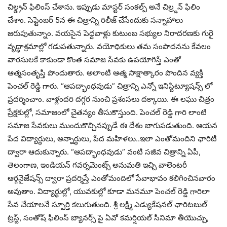
చిల్డ్రన్ ఫిలింస్ చేశాను. ఇప్పుడు మాస్టర్ సంకల్ప్ అనే చిల్ర్డన్ ఫిలిం
చేశాం. సెప్టెంబర్ 5న ఈ చిత్రాన్ని రిలీజ్ చేసేందుకు సన్నాహాలు
జరుపుతున్నాం. వయసైన పెద్దవాళ్లు కుటుంబ సభ్యుల నిరాదరణకు గురై
వృద్ధాశ్రమాల్లో గడుపతున్నారు. వయోధికులు తమ సంపాదనను కేవలం
వారసులకే కాకుండా కొంత సమాజ సేవకు ఉపయోగిస్తే ఎంతో
ఆత్మసంతృప్తి పొందుతారు. అలాంటి ఆత్మ సాక్షాత్కారం పొందిన వ్యక్తి
పెంచల్ రెడ్డి గారు. “ఆపద్భాంధవుడు” చిత్రాన్ని ఎన్నో ఇనిస్టిట్యూషన్స్ లో
ప్రదర్శించాం. వాళ్లందరి దగ్గర నుంచి ప్రశంసలు దక్కాయి. ఈ లఘు చిత్రం
ప్రేక్షకుల్లో, సమాజంలో చైతన్యం తీసుకొస్తుంది. పెంచల్ రెడ్డి గారి లాంటి
సమాజ సేవకులు ముందుకొచ్చినప్పుడే ఈ దేశం బాగుపడుతుంది. ఆయన
పేద విద్యార్థులు, అన్నార్థులు, పేద మహిళలు..ఇలా ఎంతోమందిని ఛారిటీ
ద్వారా ఆదుకున్నారు. “ఆపద్భాంధవుడు” వంటి సజీవ చిత్రాన్ని ఏపీ,
తెలంగాణ, ఇండియన్ గవర్నమెంట్స్ అనుమతి ఇచ్చి వాలెంటరీ
ఆర్గనైజేషన్స్ ద్వారా ప్రదర్శిస్తే ఎంతోమందిలో సేవాభావం కలిగించినవారం
అవుతాం. విద్యార్థుల్లో, యువకుల్లో కూడా మనమూ పెంచల్ రెడ్డి గారిలా
సేవ చేయాలనే స్పూర్తి కలుగుతుంది. శ్రీ లక్ష్మి ఎడ్యుకేషనల్ ఛారిటబుల్
ట్రస్ట్, సంతోష్ ఫిలింస్ బ్యానర్స్ పై ఏవో కమర్షియల్ సినిమా తీయొచ్చు,