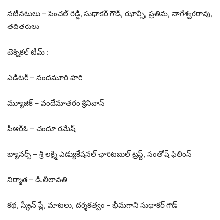
నటీనటులు – పెంచల్ రెడ్డి, సుధాకర్ గౌడ్, ఝాన్సీ, ప్రతిమ, నాగేశ్వరరావు,
తదితరులు
టెక్నికల్ టీమ్ :
ఎడిటర్ – నందమూరి హరి
మ్యూజిక్ – వందేమాతరం శ్రీనివాస్
పిఆర్ఓ – చందూ రమేష్
బ్యానర్స్ – శ్రీ లక్ష్మి ఎడ్యుకేషనల్ ఛారిటబుల్ ట్రస్ట్, సంతోష్ ఫిలింస్
నిర్మాత – డి.లీలావతి
కథ, స్క్రీన్ ప్లే, మాటలు, దర్శకత్వం – భీమగాని సుధాకర్ గౌడ్