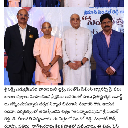
శ్రీ లక్ష్మి ఎడ్యుకేషనల్ ఛారిటబుల్ ట్రస్ట్, సంతోష్ ఫిలింస్ బ్యానర్స్ పై పలు
బాలల చిత్రాలు రూపొందించి ప్రేక్షకుల ఆదరణతో పాటు ప్రతిష్టాత్మక అవార్డ్
లు దక్కించుకున్నారు దర్శక నిర్మాత భీమగాని సుధాకర్ గౌడ్. ఆయన
రచనా, దర్శకత్వంలో తెరకెక్కించిన చిత్రం “ఆపద్భాంధవుడు” శ్రీ పెంచల్
రెడ్డి. డి. లీలావతి నిర్మించారు. ఈ చిత్రంలో పెంచల్ రెడ్డి, సుధాకర్ గౌడ్,
ఝాన్సీ, ప్రతిమ, నాగేశ్వరరావు కీలక పాత్రల్లో నటించారు. ఈ చిత్రం ప్రెస్