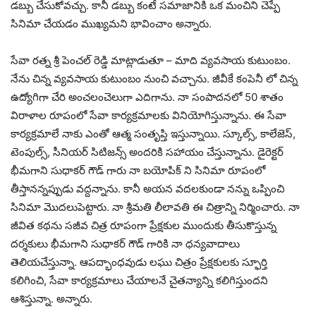
డబ్బు చేసుకోవచ్చు. కానీ డబ్బు కంటే సమాజానికి ఒక మంచిని చెప్పే
సినిమా చేయడం ముఖ్యమని భావించాం అన్నారు.
సేవా రత్న శ్రీ పెంచల్ రెడ్డి మాట్లాడుతూ – మాది వ్యవసాయ కుటుంబం.
నేను చిన్న వ్యవసాయ కుటుంబం నుంచి వచ్చాను. జీవీకే కంపెనీ లో చిన్న
ఉద్యోగిగా చేరి అంచలంచెలుగా ఎదిగాను. నా సంపాదనలో 50 శాతం
విరాళాల రూపంలో సేవా కార్యక్రమాలకు వినియోగిస్తున్నాను. ఈ సేవా
కార్యక్రమాలే నాకు ఎంతో ఆత్మ సంతృప్తి ఇస్తున్నాయి. స్కూల్స్, కాలేజెస్,
టెంపుల్స్, సీనియర్ సిటిజన్స్ అందరికి సహాయం చేస్తున్నాను. డైరెక్టర్
భీమగాని సుధాకర్ గౌడ్ గారు నా బయోపిక్ ని సినిమా రూపంలో
తీస్తానన్నప్పుడు వద్దన్నాను. కానీ అయన వదలకుండా నన్ను ఒప్పించి
సినిమా మొదలుపెట్టారు. నా శ్రీమతి లీలావతి ఈ చిత్రాన్ని నిర్మించారు. నా
జీవిత కథను సజీవ చిత్ర రూపంగా ప్రేక్షకుల ముందుకు తీసుకొస్తున్న
దర్శకులు భీమగాని సుధాకర్ గౌడ్ గారికి నా ధన్యవాదాలు
తెలియచేస్తున్నా. ఆపద్భాంధవుడు లఘు చిత్రం ప్రేక్షకులకు స్ఫూర్తి
కలిగించి, సేవా కార్యక్రమాలు చేయాలనే చైతన్యాన్ని కలిగిస్తుందని
ఆశిస్తున్నా. అన్నారు.