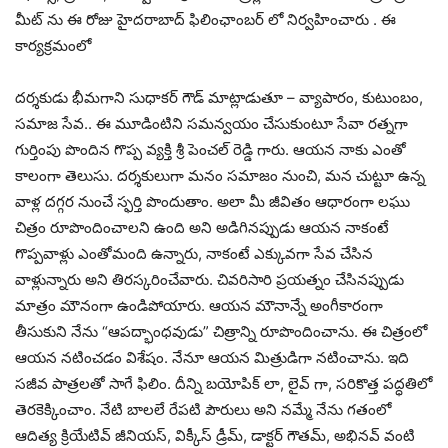
మీట్ ను ఈ రోజు హైదరాబాద్ ఫిలింఛాంబర్ లో నిర్వహించారు . ఈ
కార్యక్రమంలో
దర్శకుడు భీమగాని సుధాకర్ గౌడ్ మాట్లాడుతూ – వ్యాపారం, కుటుంబం,
సమాజ సేవ.. ఈ మూడింటిని సమన్వయం చేసుకుంటూ సేవా రత్నగా
గుర్తింపు పొందిన గొప్ప వ్యక్తి శ్రీ పెంచల్ రెడ్డి గారు. ఆయన నాకు ఎంతో
కాలంగా తెలుసు. దర్శకులుగా మనం సమాజం నుంచి, మన చుట్టూ ఉన్న
వాళ్ల దగ్గర నుంచే స్ఫర్తి పొందుతాం. అలా మీ జీవితం ఆధారంగా లఘు
చిత్రం రూపొందించాలని ఉంది అని అడిగినప్పుడు ఆయన నాకంటే
గొప్పవాళ్లు ఎంతోమంది ఉన్నారు, నాకంటే ఎక్కువగా సేవ చేసిన
వాళ్లున్నారు అని తిరస్కరించేవారు. చివరిసారి ప్రయత్నం చేసినప్పుడు
మాత్రం మౌనంగా ఉండిపోయారు. ఆయన మౌనాన్నే అంగీకారంగా
తీసుకుని నేను “ఆపద్భాంధవుడు” చిత్రాన్ని రూపొందించాను. ఈ చిత్రంలో
ఆయన నటించడం విశేషం. నేనూ ఆయన మిత్రుడిగా నటించాను. ఇది
సజీవ పాత్రలతో సాగే ఫిలిం. దీన్ని బయోపిక్ లా, లైవ్ గా, సరికొత్త పద్ధతిలో
తెరకెక్కించాం. నేటి బాలలే రేపటి పౌరులు అని నమ్మే నేను గతంలో
ఆదిత్య క్రియేటివ్ జీనియస్, విక్కీస్ డ్రీమ్, డాక్టర్ గౌతమ్, అభినవ్ వంటి