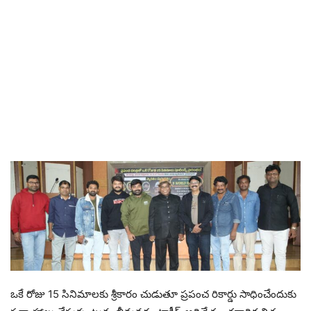
ఒకే రోజు 15 సినిమాలకు శ్రీకారం చుడుతూ ప్రపంచ రికార్డు సాధించేందుకు