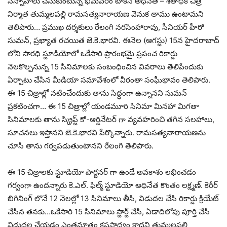
సన్నాహాలు చేసుకుంటున్న భీమవరం టాకీస్ అధినేత – శతాధిక చిత్ర
నిర్మాత తుమ్మలపల్లి రామసత్యనారాయణ వెనుక తాము ఉంటామని
తెలిపారు… ప్రముఖ దర్శకులు రేలంగి నరసింహారావు, సీనియర్ హీరో
సుమన్, ప్రఖ్యాత రచయిత జె.కె.భారవి. ఈనెల (ఆగస్టు) 15న హైదరాబాద్
లోని సారధి స్టూడియోలో ఒకేసారి ప్రారంభమై ప్రపంచ రికార్డు
నెలకొల్పనున్న 15 సినిమాలకు సంబంధించిన వివరాలు తెలిపేందుకు
ఏర్పాటు చేసిన మీడియా సమావేశంలో వీరంతా సంఘీభావం తెలిపారు.
ఈ 15 చిత్రాల్లో నటించేందుకు తాను సిద్ధంగా ఉన్నానని సుమన్
ప్రకటించగా… ఈ 15 చిత్రాల్లో యండమూరి సినిమా మినహా మిగతా
సినిమాలకు తాను స్క్రిప్ట్ కో-ఆర్డినేటర్ గా వ్యవహరించి తగిన సలహాలు,
సూచనలు ఇస్తానని జె.కె.భారవి పేర్కొన్నారు. రామసత్యనారాయణను
చూసి తాను గర్వపడుతుంటానని రేలంగి తెలిపారు.
ఈ 15 చిత్రాలకు స్టూడియో పార్టనర్ గా ఉండే అవకాశం లభించడం
గర్వంగా ఉందన్నారు కె.ఎల్. ఫిల్మ్ స్టూడియో అధినేత కొంతం లక్ష్మణ్. కెరీర్
బిగినింగ్ లొనే 12 నెలల్లో 13 సినిమాలు తీసి, విడుదల చేసి రికార్డు క్రియేట్
చేసిన తనకు…ఒకేసారి 15 సినిమాలు స్టార్ట్ చేసి, ఏడాదిలోపు పూర్తి చేసి
విడుదల చేయడం ఎంతమాత్రం కష్టసాధ్యం కాదని తుమ్మలపల్లి