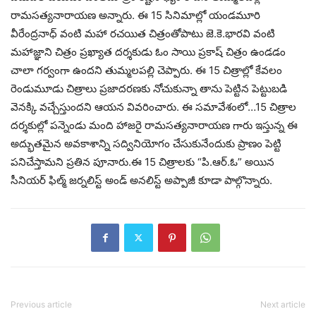
రామసత్యనారాయణ అన్నారు. ఈ 15 సినిమాల్లో యండమూరి
వీరేంద్రనాధ్ వంటి మహా రచయిత చిత్రంతోపాటు జె.కె.భారవి వంటి
మహాజ్ఞాని చిత్రం ప్రఖ్యాత దర్శకుడు ఓం సాయి ప్రకాష్ చిత్రం ఉండడం
చాలా గర్వంగా ఉందని తుమ్మలపల్లి చెప్పారు. ఈ 15 చిత్రాల్లో కేవలం
రెండుమూడు చిత్రాలు ప్రజాదరణకు నోచుకున్నా తాను పెట్టిన పెట్టుబడి
వెనక్కి వచ్చేస్తుందని ఆయన వివరించారు. ఈ సమావేశంలో…15 చిత్రాల
దర్శకుల్లో పన్నెండు మంది హాజరై రామసత్యనారాయణ గారు ఇస్తున్న ఈ
అద్భుతమైన అవకాశాన్ని సద్వినియోగం చేసుకునేందుకు ప్రాణం పెట్టి
పనిచేస్తామని ప్రతిన పూనారు.ఈ 15 చిత్రాలకు “పి.ఆర్.ఓ” అయిన
సీనియర్ ఫిల్మ్ జర్నలిస్ట్ అండ్ అనలిస్ట్ అప్పాజీ కూడా పాల్గొన్నారు.
Previous article
Next article