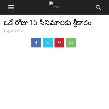
ఒకే రోజు 15 సినిమాలకు శ్రీకారం
August 6, 2025