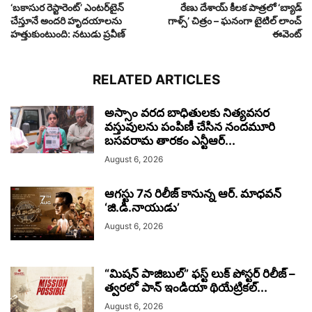
‘బకాసుర రెస్టారెంట్‌’ ఎంటర్‌టైన్‌
రేణు దేశాయ్ కీలక పాత్రలో ‘బ్యాడ్
చేస్తూనే అందరి హృదయాలను
గాళ్స్’ చిత్రం – ఘనంగా టైటిల్ లాంచ్
హత్తుకుంటుంది: నటుడు ప్రవీణ్‌
ఈవెంట్‌
RELATED ARTICLES
అస్సాం వరద బాధితులకు నిత్యవసర
వస్తువులను పంపిణీ చేసిన నందమూరి
బసవరామ తారకం ఎన్టీఆర్...
August 6, 2026
ఆగస్టు 7న రిలీజ్ కానున్న ఆర్‌. మాధవన్‌
‘జి.డి.నాయుడు’
August 6, 2026
“మిషన్ పాజిబుల్” ఫస్ట్ లుక్ పోస్టర్ రిలీజ్ –
త్వరలో పాన్ ఇండియా థియేట్రికల్...
August 6, 2026