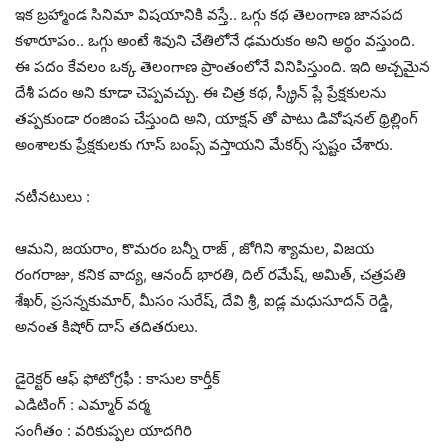
ఇక బ్రహ్మాండ సినిమా విషయానికి వస్తే.. ఒగ్గు కథ తెలంగాణ జానపద
కళారూపం.. ఒగ్గు అంటే శివుని చేతిలోనే ఢమరుకం అని అర్థం వస్తుంది.
ఈ పదం కేవలం ఒక్క తెలంగాణ ప్రాంతంలోనే వినిపిస్తుంది. ఇది అచ్చమైన
దేశీ పదం అని కూడా చెప్పవచ్చు. ఈ చిత్ర కథ, స్క్రీన్ ప్లే ప్రేక్షకులను
తప్పకుండా రంజింప చేస్తుంది అని, యాక్షన్ తో పాటు డివోషనల్ థ్రిల్లింగ్
అంశాలకు ప్రేక్షకులకు గూస్ బంప్స్ వస్తాయని మేకర్స్ స్పష్టం చేశారు.
నటీనటులు :
ఆమని, జయరాం, కొమరం బన్నీ రాజ్ , జోగిని శ్యామల, విజయ
రంగరాజు, కనిక వాద్య, ఆనంద్ భారతి, దిల్ రమేష్, అమిత్, చత్రపతి
శేఖర్, ప్రసన్నకుమార్, మీసం సురేష్, దేవి శ్రీ, ఐడ్ల మధుసూదన్ రెడ్డి,
అనంత కిషోర్ దాస్ తదితరులు.
డైరెక్టర్ ఆఫ్ ఫోటోగ్రఫీ : కాసుల కార్తీక్
ఎడిటింగ్ : ఎమ్మార్ వర్మ
సంగీతం : వరికుప్పల యాదగిరి