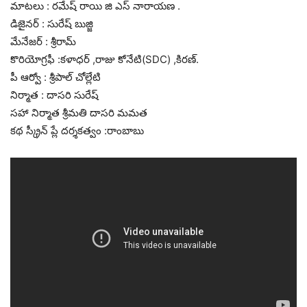
మాటలు : రమేష్ రాయి జి ఎస్ నారాయణ .
డిజైనర్ : సురేష్ బుజ్జి
మేనేజర్ : శ్రీరామ్
కొరియోగ్రఫీ :కళాధర్ ,రాజు కోనేటి(SDC) ,కిరణ్.
పీ ఆర్వో : శ్రీపాల్ చోల్లేటి
నిర్మాత : దాసరి సురేష్
సహా నిర్మాత శ్రీమతి దాసరి మమత
కథ స్క్రీన్ ప్లే దర్శకత్వం :రాంబాబు