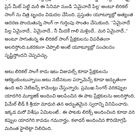
ప్రెస్ మీట్ పెట్టి మరీ ఈ సినిమా నుండి ‘ఏమైనాదే పిల్ల’ అంటూ లిరికల్
సాంగ్ ను చిత్ర బృందం విడుదల చేసింది. ప్రస్తుతం యూట్యూబ్లో అత్యంత
ఆదరణ పొందుతున్న సాంగ్ గా గుర్తింపు సొంతం చేసుకుంది. “ఏమైనాదే
పిల్ల ఏమైనాదే.. ఏమైనాదే.. నీ మీదకే గాలి మళ్లిందే.. మరి ఏమైనాదే..”
అంటూ సాగుతున్న ఈ లిరికల్ సాంగ్ ప్రేక్షకులను విపరీతంగా
అలరిస్తోంది.ఒకరకంగా చెప్పాలి అంటే యూట్యూబ్లో సంచలనం
సృష్టిస్తోందని చెప్పవచ్చు.
అటు లిరికల్ సాంగే కాదు ఇటు విజువల్స్ కూడా ప్రేక్షకులను
ఆకట్టుకుంటున్నాయి.అటు నటీనటుల పర్ఫామెన్స్ కూడా అద్భుతంగా
ఉంది అని నెటిజన్స్ కామెంట్లు చేస్తున్నారు. ప్రముఖ సింగర్ వరికప్పుల
యాదగిరి మ్యూజిక్ అందించి ఆలపించిన ఈ పాట ప్రేక్షకులను అలరిస్తోంది.
ఫిమేల్ లీడ్ కి శ్రీయా మాధురి తన అద్భుతమైన స్వరాన్ని వినిపించారు.
ఇక్కడ మరో విశేషం ఏమిటంటే.. ఈ పాటకు లిరిక్స్ అందించింది కూడా వరి
కప్పుల యాదగిరి కావడం గమనార్హం. కళాధర్ అందించిన కొరియోగ్రఫీ
మరింత హైలెట్గా నిలిచింది.