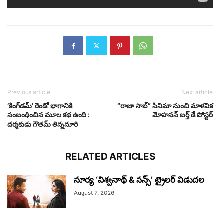
Previous article
Next article
‘కింగ్‌డమ్’ రెండో భాగానికి
“రాజా సాబ్” సినిమా నుంచి మాళవిక
సంబంధించిన మూల కథ ఉంది :
మోహనన్ బర్త్ డే పోస్టర్
దర్శకుడు గౌతమ్ తిన్ననూరి
RELATED ARTICLES
సూర్య ‘విశ్వనాథ్ & సన్స్’ ట్రైలర్ విడుదల
August 7, 2026