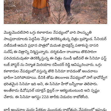
మొట్టమొదటిసారి ఒగ్గు కళాకారుల నేపథ్యంలో వారి సాంస్కృతి
సాంప్రదాయాలకు పెద్దపీట వేస్తూ తెరకెక్కుతున్న చిత్రం బ్రహ్మాండ. సీనియర్
నటీమణి ఆమని ప్రధాన పాత్రలో మమత ప్రొడక్షన్స్ పతాకంపై దాసరి
సురేష్ ఈ చిత్రాన్ని నిర్మిస్తున్నారు. దర్శకుడిగా రాంబాబు తొలిసారిగా
పరిచయమవుతూ తెరకెక్కిస్తున్న ఈ చిత్రం నుండీ ఇటీవలే ఈ సినిమా ఫస్ట్
లుక్ పోస్టర్ ను నిర్మాత మిరియాల రవీందర్ రెడ్డి ఆవిష్కరించారు. ఒగ్గు
కళాకారుల నేపథ్యంలో వస్తున్న తొలి సినిమా కావడంతో అంచనాలు
భారీగా పెరిగిపోయాయి. దీనికి తోడు తెలంగాణ నేపథ్యంలో సాగే భావోద్వేగ
భరితమైన సినిమా ఇది అని, ఈ సినిమా హీరో బన్నీరాజు తెలిపారు.
అంతేకాదు డివోషనల్ యాక్షన్ థ్రిల్లర్ గా ఆకట్టుకుంటుంది అని స్పష్టం
చేశారు. ఈ సినిమా ఆగస్టు 22వ తారీకు విడుదల కాబోతోంది.
భారీ అంచనాల మధ్య ప్రేక్షకుల ముందుకు రాబోతున్న నేపథ్యంలో ఇప్పుడు