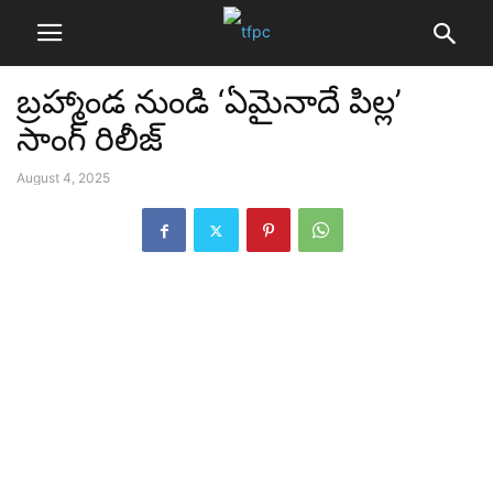
బ్రహ్మాండ నుండి ‘ఏమైనాదే పిల్ల’
సాంగ్ రిలీజ్
August 4, 2025