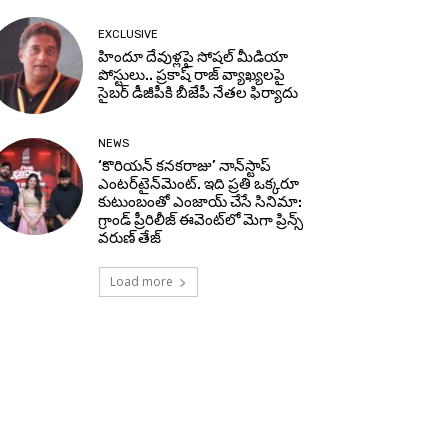
EXCLUSIVE
హిందూ దేవుళ్లపై సోషల్ మీడియా
పోస్టులు.. ప్రకాష్ రాజ్ వ్యాఖ్యలపై
సైబర్ డీజీపీకి బీజేపీ నేతల ఫిర్యాదు
NEWS
‘కొరియన్ కనకరాజు’ నాన్‌స్టాప్
ఎంటర్‌టైన్‌మెంట్. ఇది ప్రతి ఒక్కరూ
కుటుంబంతో ఎంజాయ్ చేసే సినిమా:
గ్రాండ్ ప్రీరిలీజ్ ఈవెంట్‌లో మెగా ప్రిన్స్
వరుణ్ తేజ్
Load more