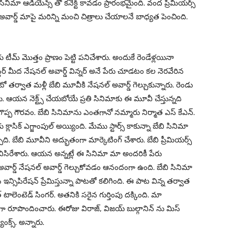
ినిమా ఆడియెన్స్ తో కనెక్ట్ కావడం ప్రారంభమైంది. వంద ప్రీమియర్స్
ార్డ్ మాపై మరిన్ని మంచి చిత్రాలు చేయాలనే బాధ్యత పెంచింది.
ీమ్ మొత్తం ప్రాణం పెట్టి పనిచేశారు. అందుకే రెండేళ్లయినా
్టర్ మీద నేషనల్ అవార్డ్ విన్నర్ అనే పేరు చూడటం కల నెరవేరిన
 ఫొటో తర్వాత మళ్లీ బేబి మూవీకి నేషనల్ అవార్డ్ గెల్చుకున్నారు. రెండు
దారు. ఆయన నెక్ట్స్ చేయబోయే ప్రతి సినిమాకు ఈ మూవీ చేస్తున్నది
 ఇది గొప్ప గౌరవం. బేబి సినిమాను ఎంతగానో నమ్మారు నిర్మాత ఎస్ కేఎన్.
ాసిక్ ఎగ్జాంపుల్ అయ్యింది. మేము స్టార్స్ కాకున్నా బేబి సినిమా
చ్చేది. బేబి మూవీని అద్భుతంగా మార్కెటింగ్ చేశారు. బేబి ప్రీమియర్స్
ైక్ విసిరేశారు. ఆయన అన్నట్లే ఈ సినిమా మా అందరికీ పేరు
్ద అవార్డ్ నేషనల్ అవార్డ్ గెల్చుకోవడం ఆనందంగా ఉంది. బేబి సినిమా
ే చేసే ఇన్సిపిరేషన్ ప్రేమిస్తున్నా పాటతో కలిగింది. ఈ పాట విన్న తర్వాత
ాలెంటెడ్ సింగర్. అతనికి సరైన గుర్తింపు దక్కింది. మా
ందంగా రూపొందించారు. ఈరోజు విరాజ్, విజయ్ బుల్గానిన్ ను మిస్
ాంక్స్. అన్నారు.