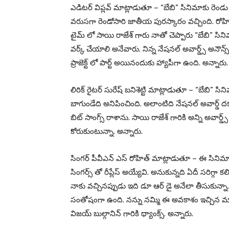
ఎడిటర్ విప్లవ్ మాట్లాడుతూ – “బేబి” సినిమాకు రెండ
వరుసగా రెండోసారి జాతీయ పురస్కారం వచ్చింది. రోహిత్,
టైమ్ లో సాయి రాజేశ్ గారు నాతో చెప్పారు “బేబి” సి
వర్క్ చేయాలి అనేవారు. నిన్న నేషనల్ అవార్డ్స్ అనౌ
ప్రాజెక్ట్ లో పార్ట్ అయినందుకు హ్యాపీగా ఉంది. అన్నారు.
లిరిక్ రైటర్ సురేష్ బనిశెట్టి మాట్లాడుతూ – “బేబి” సి
బాగుండేది అనిపించింది. అలాంటిది నేషనల్ అవార్డ్ 
బిట్ సాంగ్స్ రాశాను. సాయి రాజేశ్ గారికి అన్ని అవార్
కోరుకుంటున్నా. అన్నారు.
సింగర్ పీవీఎన్ ఎస్ రోహిత్ మాట్లాడుతూ – ఈ సినిమాక
సింగర్స్ తో రీప్లేస్ అయ్యేవి. అనుకున్నది ఏదీ సరిగ్గా 
నాకు వచ్చినప్పుడు ఇది డూ ఆర్ డై అనేలా తీసుకున్నా.
సంతోషంగా ఉంది. నన్ను నమ్మి ఈ అవకాశం ఇచ్చిన మా డైరెక
విజయ్ బుల్గానిన్ గారికి థ్యాంక్స్. అన్నారు.