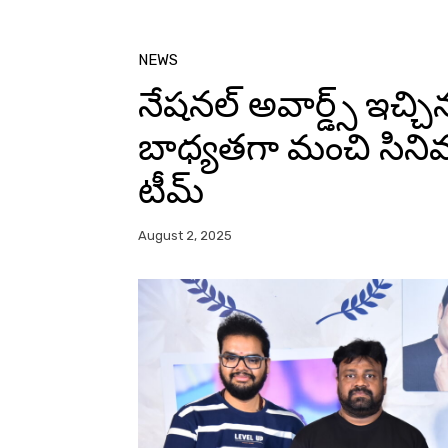
NEWS
నేషనల్ అవార్డ్స్ ఇచ్
బాధ్యతగా మంచి సినిమ
టీమ్
August 2, 2025