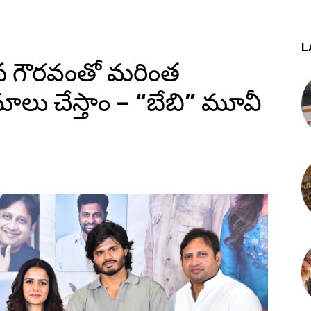
L
చిన గౌరవంతో మరింత
ాలు చేస్తాం – “బేబి” మూవీ