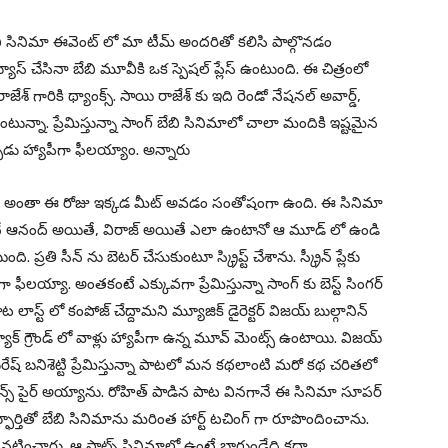
బి సినిమా ఈవెంట్ లో మా టీమ్ అందరితో కలిసి పాల్గొనడం
యూస్ చేసినా బేబి మూవీకి ఒక స్పెషల్ ప్లేస్ ఉంటుంది. ఈ చిత్రంలో
 గారికి థ్యాంక్స్. సాయి రాజేశ్ కు ఇది రెండో నేషనల్ అవార్డ్,
టున్నా. ప్రేమిస్తున్నా సాంగ్ బేబి సినిమాలో చాలా మందికి ఇష్టమైన
ుడు హ్యాపీగా ఫీలయ్యాం. అన్నారు
 టీమ్ అంతా ఈ రోజు ఇక్కడ మీట్ అవడం సంతోషంగా ఉంది. ఈ సినిమా
. నేనే ఆనంద్ అయితే, విరాజ్ అయితే ఎలా ఉంటానో ఆ మూడ్ లో ఉండి
ి. ప్రతి సీన్ ను బెటర్ చేసుకుంటూ స్క్రిప్ట్ చేశాను. స్క్రీన్ ప్లేకు
ా ఫీలయ్యా. అంతకంటే ఎక్కువగా ప్రేమిస్తున్నా సాంగ్ కు బెస్ట్ సింగర్
ాస్ట్ లో కంపోజ్ చేద్దామని మ్యూజిక్ డైరెక్టర్ విజయ్ బుల్గానిన్
క్ గ్రౌండ్ లో వాళ్లు హ్యాపీగా ఉన్న మూవ్ మెంట్స్ ఉంటాయి. విజయ్
సురేష్ బనిశెట్టి ప్రేమిస్తున్నా పాటలో మన కథలాంటి మరో కథ చరితలో
స్ పైర్ అయ్యాను. రోహిత్ పాడిన పాట వినగానే ఈ సినిమా సూపర్
 స్ఫూర్తితో బేబి సినిమాను మరింత హార్ట్ టచింగ్ గా రూపొందించాను.
యి నటించారు. ఆ షాట్స్ సినిమాలో ఉంటే బాగుండేది కదా