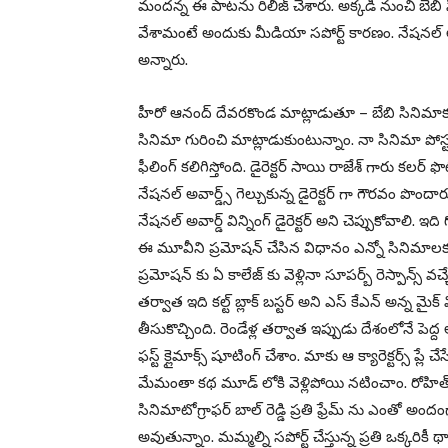
మందన్న ఈ పాటను రిలీజ్ చేశారు. అక్కడి నుంచి బేబి స
వేశామంటే అందుకు మీడియా సపోర్ట్ కారణం. నేషనల్ అవ
అన్నారు.
హీరో ఆనంద్ దేవరకొండ మాట్లాడుతూ – బేబి సినిమాకు ట
సినిమా గురించి మాట్లాడుకుంటున్నాం. నా సినిమా పోస
ఫీలింగ్ కలిగిస్తోంది. డైరెక్టర్ సాయి రాజేశ్ గారు కలర్
నేషనల్ అవార్డ్స్ గెల్చుకున్న డైరెక్టర్ గా గౌరవం పొం
నేషనల్ అవార్డ్ విన్నింగ్ డైరెక్టర్ అని చెప్పుకోవాలి.
ఈ మూవీని ప్రమోషన్ చేసిన విధానం ఎన్నో సినిమాలకు క్ల
ప్రమోషన్ కు ఏ కాలేజ్ కు వెళ్లినా సూపర్బ్ రెస్పాన్స్ వ
తర్వాత ఇది కల్ట్ బ్లాక్ బస్టర్ అని ఎస్ కేఎన్ అన్న మ
తీసుకొచ్చింది. రెండేళ్ల తర్వాత ఇప్పుడు దేశంలోనే పెద
ఫస్ట్ క్లైమాక్స్ షూటింగ్ చేశాం. మాకు ఆ క్యారెక్టర్స్ ప్ల
మేమంతా కథ మూడ్ లోకి వెళ్లిపోయి నటించాం. రోహిత్ ట
సినిమాటోగ్రాఫర్ బాల్ రెడ్డి ప్రతి ఫ్రేమ్ ను ఎంతో అ
అవుతున్నాం. మమ్మల్ని సపోర్ట్ చేస్తున్న ప్రతి ఒక్కరికీ థ్య