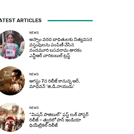
ATEST ARTICLES
NEWS
అస్సాం వరద బాధితులకు నిత్యవసర
వస్తువులను పంపిణీ చేసిన
నందమూరి బసవరామ తారకం
ఎన్టీఆర్ చారిటబుల్ ట్రస్ట్
NEWS
ఆగస్టు 7న రిలీజ్ కానున్న ఆర్‌.
మాధవన్‌ ‘జి.డి.నాయుడు’
NEWS
“మిషన్ పాజిబుల్” ఫస్ట్ లుక్ పోస్టర్
రిలీజ్ – త్వరలో పాన్ ఇండియా
థియేట్రికల్ రిలీజ్