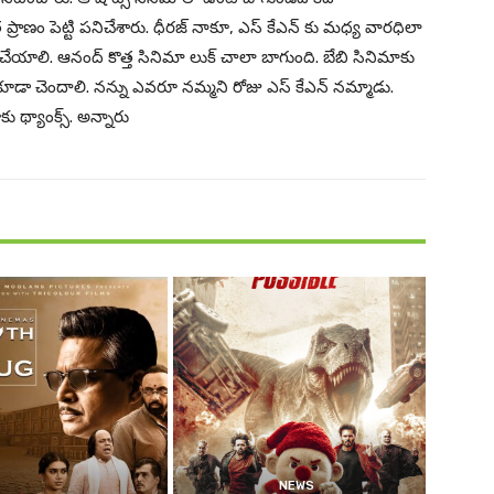
ప్రాణం పెట్టి పనిచేశారు. ధీరజ్ నాకూ, ఎస్ కేఎన్ కు మధ్య వారధిలా
చేయాలి. ఆనంద్ కొత్త సినిమా లుక్ చాలా బాగుంది. బేబి సినిమాకు
 గారికి కూడా చెందాలి. నన్ను ఎవరూ నమ్మని రోజు ఎస్ కేఎన్ నమ్మాడు.
 థ్యాంక్స్. అన్నారు
NEWS