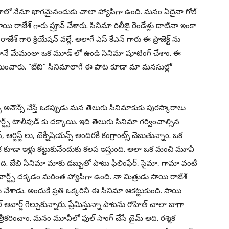
నిమాలో నేనూ భాగమైనందుకు చాలా హ్యాపీగా ఉంది. మనం ఏదైనా గోల్
ాయి రాజేశ్ గారు ప్రూవ్ చేశారు. సినిమా రిలీజై రెండేళ్లు దాటినా ఇంకా
్ గారి క్రియేషన్ వల్లే. అలాగే ఎస్ కేఎన్ గారు ఈ ప్రాజెక్ట్ ను
 వింటూనే మేమంతా ఒక మూడ్ లో ఉండి సినిమా షూటింగ్ చేశాం. ఈ
ించారు. “బేబి” సినిమాలాగే ఈ పాట కూడా మా మనసుల్లో
స్ అనౌన్స్ చేస్తే ఒకప్పుడు మన తెలుగు సినిమాకుకు పురస్కారాలు
్స్ టాలీవుడ్ కు దక్కాయి. ఇది తెలుగు సినిమా గర్వించాల్సిన
ఆర్టిస్ట్ లు, టెక్నీషియన్స్ అందిరకీ కంగ్రాంట్స్ చెబుతున్నాం. ఒక
క కూడా ఇళ్లు కట్టుకునేందుకు కలప ఇస్తుంది. అలా ఒక మంచి మూవీ
ుంది. బేబి సినిమా మాకు డబ్బుతో పాటు ఫిలింఫేర్, సైమా, గామా వంటి
వార్డ్స్ దక్కడం మరింత హ్యాపీగా ఉంది. నా మిత్రుడు సాయి రాజేశ్
ు చేశాడు. అందుకే ప్రతి ఒక్కరినీ ఈ సినిమా ఆకట్టుకుంది. సాయి
అవార్డ్ గెల్చుకున్నారు. ప్రేమిస్తున్నా పాటను రోహిత్ చాలా బాగా
రీకరించాం. మనం మూవీలో ఫుల్ సాంగ్ చేసే టైమ్ అది. రశ్మిక