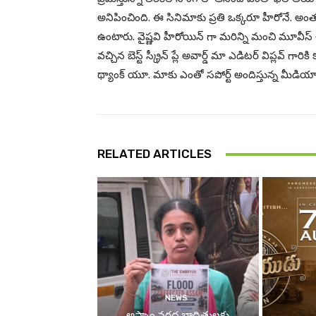
అనిపించింది. ఈ సినిమాకు ప్రతి ఒక్కరూ హీరోనే. అంత 
ఉంటారు. వైష్ణవి హీరోయిన్ గా మరిన్ని మంచి మూవీస్ 
వచ్చిన బెస్ట్ స్క్రీన్ ప్లే అవార్డ్ మా ఎడిటర్ విప్లవ్
థ్యాంక్ యూ. మాకు ఎంతో సపోర్ట్ అందిస్తున్న మీడియాకు
RELATED ARTICLES
NEWS
అస్సాం వరద బాధితులకు