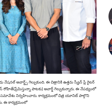
 నేషనల్ అవార్డ్స్ గెల్చుకుంది. ఈ చిత్రానికి ఉత్తమ స్క్రీన్ ప్లే రైటర్
స్ రోహిత్(ప్రేమిస్తున్నా పాటకు) అవార్డ్ గెల్చుకున్నారు. ఈ నేపథ్యంలో
సమావేశం నిర్వహించారు. కార్యక్రమంలో చిత్ర యూనిట్ పాల్గొని
రు. ఈ కార్యక్రమంలో