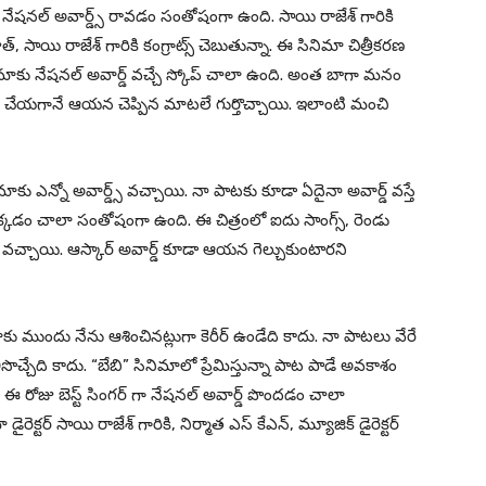
ు నేషనల్ అవార్డ్స్ రావడం సంతోషంగా ఉంది. సాయి రాజేశ్ గారికి
 సాయి రాజేశ్ గారికి కంగ్రాట్స్ చెబుతున్నా. ఈ సినిమా చిత్రీకరణ
నిమాకు నేషనల్ అవార్డ్ వచ్చే స్కోప్ చాలా ఉంది. అంత బాగా మనం
న్స్ చేయగానే ఆయన చెప్పిన మాటలే గుర్తొచ్చాయి. ఇలాంటి మంచి
నిమాకు ఎన్నో అవార్డ్స్ వచ్చాయి. నా పాటకు కూడా ఏదైనా అవార్డ్ వస్తే
దక్కడం చాలా సంతోషంగా ఉంది. ఈ చిత్రంలో ఐదు సాంగ్స్, రెండు
డ్స్ వచ్చాయి. ఆస్కార్ అవార్డ్ కూడా ఆయన గెల్చుకుంటారని
ు ముందు నేను ఆశించినట్లుగా కెరీర్ ఉండేది కాదు. నా పాటలు వేరే
కలిసొచ్చేది కాదు. “బేబి” సినిమాలో ప్రేమిస్తున్నా పాట పాడే అవకాశం
 ఈ రోజు బెస్ట్ సింగర్ గా నేషనల్ అవార్డ్ పొందడం చాలా
్టర్ సాయి రాజేశ్ గారికి, నిర్మాత ఎస్ కేఎన్, మ్యూజిక్ డైరెక్టర్