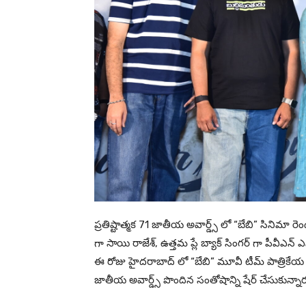
ప్రతిష్టాత్మక 71 జాతీయ అవార్డ్స్ లో “బేబి” సినిమా రెండు
గా సాయి రాజేశ్, ఉత్తమ ప్లే బ్యాక్ సింగర్ గా పీవీఎన్ ఎ
ఈ రోజు హైదరాబాద్ లో “బేబి” మూవీ టీమ్ పాత్రికేయ 
జాతీయ అవార్డ్స్ పొందిన సంతోషాన్ని షేర్ చేసుకున్నా