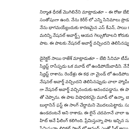
నిర్మాత ధీరజ్ మొగిలినేని మాట్లాడుతూ – ఈ రోజు బే
సంతోషంగా ఉంది. నేను కెరీర్ లో ఎన్ని సినిమాలు ప్రొడ్
నేను భాగమయ్యేందుకు కారణమైన ఎస్ కేఎన్, సాయి రాజేశ్
మరిన్ని నేషనల్ అవార్డ్స్ ఆయన గెల్చుకోవాలని కోరుకుం
పాట. ఈ పాటకు నేషనల్ అవార్డ్ వచ్చిందని తెలిసినప్ప
డైరెక్టర్ సాయి రాజేశ్ మాట్లాడుతూ – బేబి సినిమా
స్క్రిప్ట్ రాసేప్పడు ఒక మూడ్ లో ఉండిపోయేవాడిని
స్క్రిప్ట్ రాశాను. రెండేళ్లు ఈ కథ నా మైండ్ లో ఉండిపోయింద
నేషనల్ అవార్డ్ వచ్చిందని తెలిసినప్పుడు చాలా హ్యాపీగ
గా నేషనల్ అవార్డ్ వచ్చినందుకు ఆనందపడ్డాను. ఈ పాట ల
తో చెప్పాను. ఈ పాట విషాధకరమై మూడ్ లో ఉన్నా, బ్యా
బుల్గానిన్ ఫస్ట్ ఈ సాంగ్ చేద్దామని మొదలుపెట్టాడు. 
ఉండదంటనే అని రాశాడు. ఈ లైన్ చదవగానే చాలా ఇన్
హిట్ అనే ఫీలింగ్ కలిగింది. ప్రేమిస్తున్నా పాట ఇచ్చిన
ప్రేమిస్తున్నా లిరికల్ సాంగ్ లో ఆనంద్ ఎంతో ఫీల్ అ