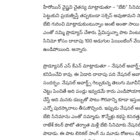
హీరోయిన్ వైష్ణవి చైతన్య మాట్లాడుతూ – “బేబి” సి
పెట్టుకుని ప్రయత్నిస్తే తప్పకుండా సక్సెస్ అవుతామని స
బేబి గురించి మాట్లాడుకుంటున్నాం అంటే అంతా సాయి రాజేశ
ఎంతో నమ్మి ప్రొడ్యూస్ చేశారు. ప్రేమిస్తున్నా పాట
సినిమా కోసం దాదాపు 100 అడుగుల పెయింటింగ్ వేయ
ఉండిపోయింది. అన్నారు.
ప్రొడ్యూసర్ ఎస్ కేఎన్ మాట్లాడుతూ – నేషనల్ అవార్డ్
కనిపించేవి కావు. ఈ ఏడాది దాదాపు పది నేషనల్ అవార్డ
సందర్భం. నేషనల్ అవార్డ్స్ గెల్చుకున్న తెలుగు మూవీస్, 
చెట్టు పెంచితే అది పండ్లు ఇవ్వడమే కాదు ఎండిపోయా
చేస్తే అది మనకు డబ్బుతో పాటు గౌరవాన్ని కూడా ఇస్త
ఎన్నో పురస్కారాలు తీసుకొచ్చింది. ఇప్పుడు నేషనల్ అ
బేబి సినిమాను ఎంతో నమ్మాడు. కొన్నేళ్లు కథపై కసరత్త
రాజేశ్ కలర్ ఫొటో తర్వాత మళ్లీ బేబి సినిమాకు నేషనల్ 
పాడాడు. ఈ పాట లిరికల్ సాంగ్ ను మూడు రోజులు చిత్