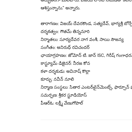
అద్భుతంగా మలిచారు. విజయ్ లాంటి నటుడితో కలిసి 
ఆశిస్తున్నాను.” అన్నారు.
తారాగణం: విజయ్ దేవరకొండ, సత్యదేవ్, భాగ్యశ్రీ బోర్స
దర్శకత్వం: గౌతమ్ తిన్ననూరి
నిర్మాతలు: సూర్యదేవర నాగ వంశీ, సాయి సౌజన్య
సంగీతం: అనిరుధ్ రవిచందర్
ఛాయాగ్రహణం: జోమోన్ టి. జాన్ ISC, గిరీష్ గంగాధర
కాస్ట్యూమ్ డిజైనర్: నీరజ కోన
కళా దర్శకుడు: అవినాష్‌ కొల్లా
కూర్పు: నవీన్ నూలి
నిర్మాణ సంస్థలు: సితార ఎంటర్‌టైన్‌మెంట్స్, ఫార్చూన్ 
సమర్పణ: శ్రీకర స్టూడియోస్
పీఆర్ఓ: లక్ష్మీ వేణుగోపాల్