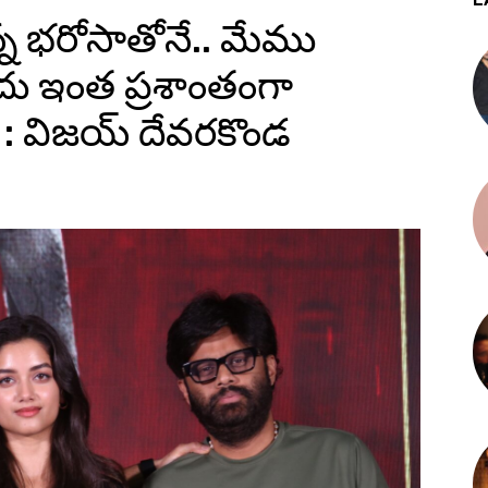
తున్న భరోసాతోనే.. మేము
ు ఇంత ప్రశాంతంగా
: విజయ్ దేవరకొండ