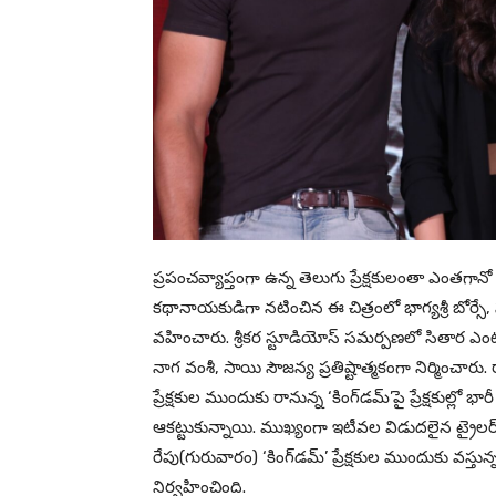
ప్రపంచవ్యాప్తంగా ఉన్న తెలుగు ప్రేక్షకులంతా ఎంతగానో
కథానాయకుడిగా నటించిన ఈ చిత్రంలో భాగ్యశ్రీ బోర్సే
వహించారు. శ్రీకర స్టూడియోస్ సమర్పణలో సితార ఎంటర
నాగ వంశీ, సాయి సౌజన్య ప్రతిష్టాత్మకంగా నిర్మించార
ప్రేక్షకుల ముందుకు రానున్న ‘కింగ్‌డమ్’పై ప్రేక్షకుల్
ఆకట్టుకున్నాయి. ముఖ్యంగా ఇటీవల విడుదలైన ట్రైలర్
రేపు(గురువారం) ‘కింగ్‌డమ్’ ప్రేక్షకుల ముందుకు వస్
నిర్వహించింది.