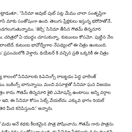
ాడుతూ.. “సినిమా అవుట్ పుట్ పట్ల మేము చాలా సంతృప్తిగా
సి మాకు సంతోషంగా ఉంది. తెలుగు ప్రేక్షకులు ఇస్తున్న భరోసాతోనే..
ుగుతున్నాము. ‘జెర్సీ’ సినిమా తీసిన గౌతమ్ తిన్ననూరి
్తాయి. చరిత్రలో ఏ యుద్ధం చూసుకున్నా.. కుటుంబం కోసమో, పుట్టిన నేల
ంటిదే. కుటుంబ భావోద్వేగాల నేపథ్యంలో ఈ చిత్రం ఉంటుంది.
 ప్రపంచంలోకి వెళ్తారు. థియేటర్ కి వచ్చిన ప్రతి ఒక్కరికీ ఈ చిత్రం
కాలంలో సినిమాలకు ఓపెనింగ్స్ రాబట్టడం పెద్ద ఛాలెంజ్
ు. బుకింగ్స్ బాగున్నాయి. మంచి వసూళ్లతో సినిమా ఘన విజయం
 చిత్రం కాదు. గౌతమ్ తిన్ననూరి శైలి ఎమోషన్స్ ఉంటాయి. అన్ని వర్గాల
 డ్రామా ఇది. ఈ సినిమా కోసం సెట్స్ వేయలేదు. ఎక్కువ భాగం రియల్
ెర మీద కనిపిస్తుంది.” అన్నారు.
్ లో మధు అనే కథకు కీలకమైన పాత్ర పోషించాను. గౌతమ్ గారు పాత్రను