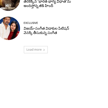
తెరకెక్కిన ‘భారత్ భాగ్య విధాత’ను
అందిస్తోన్న జీ5 హిందీ
EXCLUSIVE
విజయ్-సంగీత విడాకుల పిటిషన్
వెనక్కి తీసుకున్న సంగీత
Load more