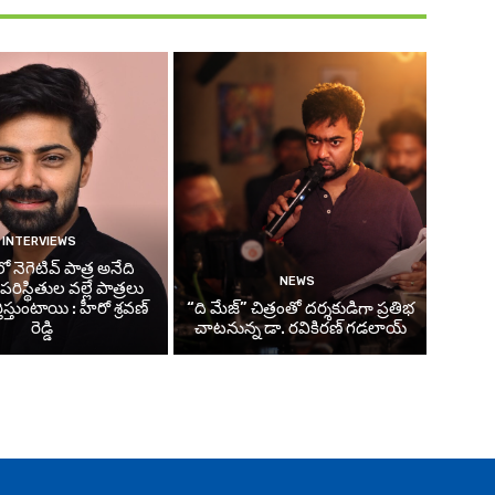
INTERVIEWS
 నెగెటివ్ పాత్ర అనేది
NEWS
ిస్థితుల వల్లే పాత్రలు
తిస్తుంటాయి : హీరో శ్రవణ్
“ది మేజ్” చిత్రంతో దర్శకుడిగా ప్రతిభ
రెడ్డి
చాటనున్న డా. రవికిరణ్ గడలాయ్