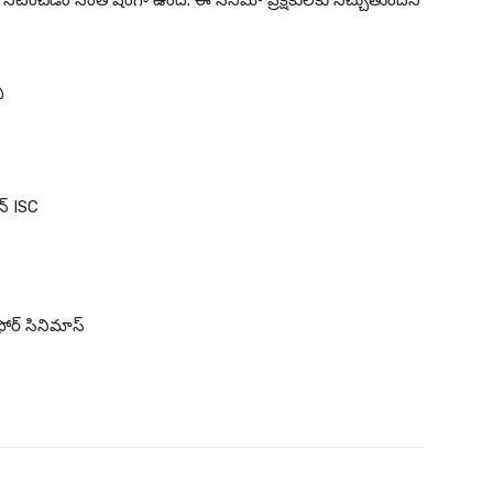
నటించడం సంతోషంగా ఉంది. ఈ సినిమా ప్రేక్షకులకు నచ్చుతుందని
ే
న్ ISC
ఫోర్ సినిమాస్