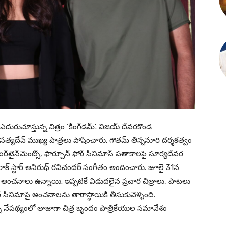
 ఎదురుచూస్తున్న చిత్రం ‘కింగ్‌డమ్’. విజయ్ దేవరకొండ
, సత్యదేవ్ ముఖ్య పాత్రలు పోషించారు. గౌతమ్ తిన్ననూరి దర్శకత్వం
్‌టైన్‌మెంట్స్, ఫార్చూన్ ఫోర్ సినిమాస్ పతాకాలపై సూర్యదేవర
ు. రాక్ స్టార్ అనిరుధ్ రవిచందర్ సంగీతం అందించారు. జూలై 31న
లో భారీ అంచనాలు ఉన్నాయి. ఇప్పటికే విడుదలైన ప్రచార చిత్రాలు, పాటలు
 సినిమాపై అంచనాలను తారాస్థాయికి తీసుకువెళ్ళింది.
తున్న నేపథ్యంలో తాజాగా చిత్ర బృందం పాత్రికేయుల సమావేశం