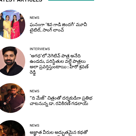
NEWS
ఘనంగా ‘శివ గాడి జింద‌గీ’ మూవీ
టైటిల్, సాంగ్ లాంచ్
INTERVIEWS
‘అగధ’లో నెగెటివ్ పాత్ర అనేది
ఉండదు, పరిస్థితుల వల్లే పాత్రలు
అలా ప్రవర్తిస్తుంటాయి : హీరో శ్రవణ్
రెడ్డి
NEWS
“ది మేజ్” చిత్రంతో దర్శకుడిగా ప్రతిభ
చాటనున్న డా. రవికిరణ్ గడలాయ్
NEWS
అజ్ఞాత వీరుల అద్భుతమైన కథతో