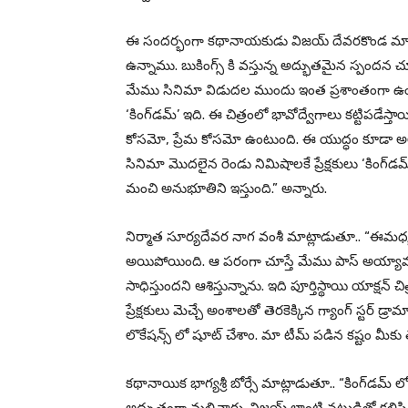
ఈ సందర్భంగా కథానాయకుడు విజయ్ దేవరకొండ మాట్ల
ఉన్నాము. బుకింగ్స్ కి వస్తున్న అద్భుతమైన స్పందన చూ
మేము సినిమా విడుదల ముందు ఇంత ప్రశాంతంగా ఉండగల
‘కింగ్‌డమ్’ ఇది. ఈ చిత్రంలో భావోద్వేగాలు కట్టిపడేస
కోసమో, ప్రేమ కోసమో ఉంటుంది. ఈ యుద్ధం కూడా అలా
సినిమా మొదలైన రెండు నిమిషాలకే ప్రేక్షకులు ‘కింగ్‌డమ్’
మంచి అనుభూతిని ఇస్తుంది.” అన్నారు.
నిర్మాత సూర్యదేవర నాగ వంశీ మాట్లాడుతూ.. “ఈమధ్య 
అయిపోయింది. ఆ పరంగా చూస్తే మేము పాస్ అయ్యామ
సాధిస్తుందని ఆశిస్తున్నాను. ఇది పూర్తిస్థాయి యాక్షన్
ప్రేక్షకులు మెచ్చే అంశాలతో తెరకెక్కిన గ్యాంగ్ స్టర్
లొకేషన్స్ లో షూట్ చేశాం. మా టీమ్ పడిన కష్టం మీకు త
కథానాయిక భాగ్యశ్రీ బోర్సే మాట్లాడుతూ.. “కింగ్‌డమ