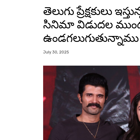
తెలుగు ప్రేక్షకులు ఇస్
సినిమా విడుదల ముంద
ఉండగలుగుతున్నాము 
July 30, 2025