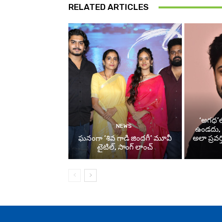
RELATED ARTICLES
‘అగధ’లో
NEWS
ఉండదు, పర
ఘనంగా ‘శివ గాడి జింద‌గీ’ మూవీ
అలా ప్రవర్
టైటిల్, సాంగ్ లాంచ్