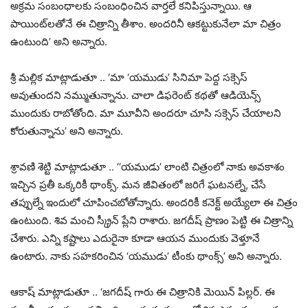
అక్రమ సంబంధాలకు సంబంధించిన వార్తలే కనిపిస్తున్నాయి. ఆ
పాయింట్‌లతోనే ఈ చిత్రాన్ని తీశాం. అందరినీ ఆకట్టుకునేలా మా చిత్రం
ఉంటుంది’ అని అన్నారు.
శ్రీ మల్లిక మాట్లాడుతూ .. ‘మా ‘యముడు’ సినిమా పెద్ద సక్సెస్
అవుతుందని నమ్ముతున్నాను. చాలా డిఫరెంట్ కథతో ఆడియెన్స్
ముందుకు రాబోతోంది. మా మూవీని అందరూ చూసి సక్సెస్ చేయాలని
కోరుతున్నాను’ అని అన్నారు.
శ్రావణి శెట్టి మాట్లాడుతూ .. ‘‘యముడు’ లాంటి చిత్రంలో నాకు అవకాశం
ఇచ్చిన ప్రతీ ఒక్కరికీ థాంక్స్. మన జీవితంలో జరిగే ఘటనల్నే, చేసే
తప్పుల్నే ఇందులో చూపించబోతోన్నారు. అందరికీ కనెక్ట్ అయ్యేలా ఈ చిత్రం
ఉంటుంది. శివ మంచి స్క్రీన్ ప్లేని రాశారు. జగదీష్ ప్రాణం పెట్టి ఈ చిత్రాన్ని
చేశారు. ఎన్ని కష్టాలు ఎదురైనా కూడా ఆయన ముందుకు వెళ్తూనే
ఉంటారు. నాకు సహకరించిన ‘యముడు’ టీంకు థాంక్స్’ అని అన్నారు.
ఆకాష్ మాట్లాడుతూ .. ‘జగదీష్ గారు ఈ చిత్రానికి మెయిన్ పిల్లర్. ఈ