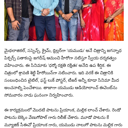
మైథలాజికల్, సస్పెన్స్, క్రైమ్, థ్రిల్లర్‌గా ‘యముడు’ అనే చిత్రాన్ని జగన్నాధ
పిక్చర్స్ పతాకంపై జగదీష్ ఆమంచి హీరోగా నటిస్తూ స్వీయ దర్శకత్వం
వహించారు. ఈ సినిమాకు ‘ధర్మో రక్షతి రక్షితః’ అనేది ఉప శీర్షిక. ఈ
చిత్రంలో శ్రావణి శెట్టి హీరోయిన్‌గా నటించారు. ఇది వరకే ఈ చిత్రానికి
సంబంధించిన టైటిల్, ఫస్ట్ లుక్ పోస్టర్, టీజర్ అన్నీ కూడా సినిమా మీద
అంచనాల్ని పెంచేశాయి. తాజాగా యముడు ఆడియోలాంచ్ ఈవెంట్‌ను
సోమవారం నాడు ఘనంగా నిర్వహించారు.
ఈ కార్యక్రమంలో మొదటి పాటను ప్రియాంక, మల్లిక లాంచ్ చేశారు. రెండో
పాటను బెక్కెం వేణుగోపాల్ గారు రిలీజ్ చేశారు. మూడో పాటను కే
మ్యూజిక్ సీఈవో ప్రియాంక గారు, యముడు నాలుగో పాటను మల్లిక గారు