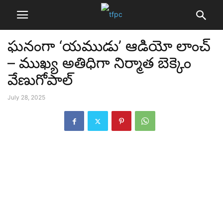
ఘనంగా ‘యముడు’ ఆడియో లాంచ్
– ముఖ్య అతిధిగా నిర్మాత బెక్కెం
వేణుగోపాల్
July 28, 2025