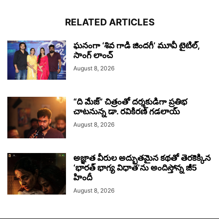
RELATED ARTICLES
ఘనంగా ‘శివ గాడి జింద‌గీ’ మూవీ టైటిల్,
సాంగ్ లాంచ్
August 8, 2026
“ది మేజ్” చిత్రంతో దర్శకుడిగా ప్రతిభ
చాటనున్న డా. రవికిరణ్ గడలాయ్
August 8, 2026
అజ్ఞాత వీరుల అద్భుతమైన కథతో తెరకెక్కిన
‘భారత్ భాగ్య విధాత’ను అందిస్తోన్న జీ5
హిందీ
August 8, 2026