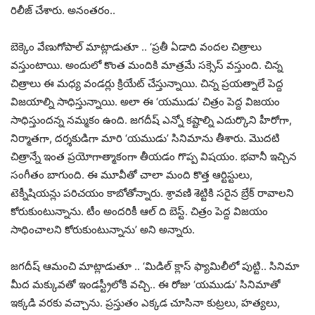
రిలీజ్ చేశారు. అనంతరం..
బెక్కెం వేణుగోపాల్ మాట్లాడుతూ .. ‘ప్రతీ ఏడాది వందల చిత్రాలు
వస్తుంటాయి. అందులో కొంత మందికి మాత్రమే సక్సెస్ వస్తుంది. చిన్న
చిత్రాలు ఈ మధ్య వండర్లు క్రియేట్ చేస్తున్నాయి. చిన్న ప్రయత్నాలే పెద్ద
విజయాల్ని సాధిస్తున్నాయి. అలా ఈ ‘యముడు’ చిత్రం పెద్ద విజయం
సాధిస్తుందన్న నమ్మకం ఉంది. జగదీష్ ఎన్నో కష్టాల్ని ఎదుర్కొని హీరోగా,
నిర్మాతగా, దర్శకుడిగా మారి ‘యముడు’ సినిమాను తీశారు. మొదటి
చిత్రాన్నే ఇంత ప్రయోగాత్మాకంగా తీయడం గొప్ప విషయం. భవానీ ఇచ్చిన
సంగీతం బాగుంది. ఈ మూవీతో చాలా మంది కొత్త ఆర్టిస్టులు,
టెక్నీషియన్లు పరిచయం కాబోతోన్నారు. శ్రావణి శెట్టికి సరైన బ్రేక్ రావాలని
కోరుకుంటున్నాను. టీం అందరికీ ఆల్ ది బెస్ట్. చిత్రం పెద్ద విజయం
సాధించాలని కోరుకుంటున్నాను’ అని అన్నారు.
జగదీష్ ఆమంచి మాట్లాడుతూ .. ‘మిడిల్ క్లాస్ ఫ్యామిలీలో పుట్టి.. సినిమా
మీద మక్కువతో ఇండస్ట్రీలోకి వచ్చి.. ఈ రోజు ‘యముడు’ సినిమాతో
ఇక్కడి వరకు వచ్చాను. ప్రస్తుతం ఎక్కడ చూసినా కుట్రలు, హత్యలు,