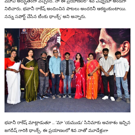
మూవీ అద్భుతంగా వచ్చింది. నా ఈ ప్రయాణంలో శివ ఎప్పుడూ అండగా
నిలిచారు. భవానీ రాకేష్ అందించిన పాటలు అందరినీ ఆకట్టుకుంటాయి.
నన్ను సపోర్ట్ చేసిన టీంకు థాంక్స్’ అని అన్నారు.
భవానీ రాకేష్ మాట్లాడుతూ .. ‘మా ‘యముడు’ సినిమాకు అవకాశం ఇచ్చిన
జగదీష్ గారికి థాంక్స్. ఈ ప్రయాణంలో శివ నాతో మూడేళ్లుగా