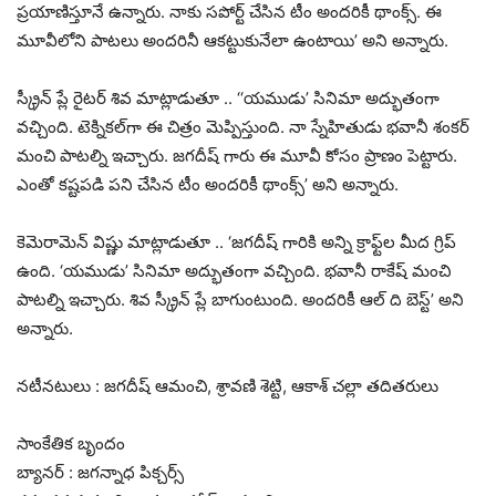
ప్రయాణిస్తూనే ఉన్నారు. నాకు సపోర్ట్ చేసిన టీం అందరికీ థాంక్స్. ఈ
మూవీలోని పాటలు అందరినీ ఆకట్టుకునేలా ఉంటాయి’ అని అన్నారు.
స్క్రీన్ ప్లే రైటర్ శివ మాట్లాడుతూ .. ‘‘యముడు’ సినిమా అద్భుతంగా
వచ్చింది. టెక్నికల్‌గా ఈ చిత్రం మెప్పిస్తుంది. నా స్నేహితుడు భవానీ శంకర్
మంచి పాటల్ని ఇచ్చారు. జగదీష్ గారు ఈ మూవీ కోసం ప్రాణం పెట్టారు.
ఎంతో కష్టపడి పని చేసిన టీం అందరికీ థాంక్స్’ అని అన్నారు.
కెమెరామెన్ విష్ణు మాట్లాడుతూ .. ‘జగదీష్ గారికి అన్ని క్రాఫ్ట్‌ల మీద గ్రిప్
ఉంది. ‘యముడు’ సినిమా అద్భుతంగా వచ్చింది. భవానీ రాకేష్ మంచి
పాటల్ని ఇచ్చారు. శివ స్క్రీన్ ప్లే బాగుంటుంది. అందరికీ ఆల్ ది బెస్ట్’ అని
అన్నారు.
నటీనటులు : జగదీష్ ఆమంచి, శ్రావణి శెట్టి, ఆకాశ్ చల్లా తదితరులు
సాంకేతిక బృందం
బ్యానర్ : జగన్నాధ పిక్చర్స్