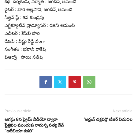
కథ, దర్శకుడు, నిర్మాత : జగదీష్ ఆమంచి
రైటర్ : హరి అల్లసాని, జగదీష్ ఆమంచి
స్క్రీన్ ప్లే : శివ కుండ్రపు
ఎగ్జిక్యూటివ్ ప్రొడ్యూసర్ : రజిని ఆమంచి
ఎడిటర్ : కెసిబి హరి
డిఓపి : విష్ణు రెడ్డి వంగా
సంగీతం : భవాని రాకేష్
పీఆర్వో : సాయి సతీష్
Previous article
Next article
ఆగస్టు 8న ప్రైమ్ వీడియో ద్వారా
‘అర్జున్ చక్రవర్తి’ టీజర్ విడుదల
ప్రేక్షకుల ముందుకు రానున్న సత్య దేవ్
“అరేబియా కడలి”