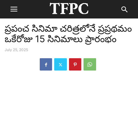
ప్రపంచ సినిమా చరిత్రలోనే ప్రప్రథమం
ఒకేరోజు 15 సినిమాలు ప్రారంభం
July 25, 2025