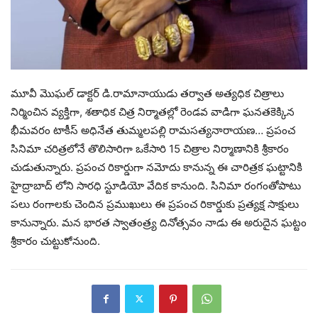
మూవీ మొఘల్ డాక్టర్ డి.రామానాయుడు తర్వాత అత్యధిక చిత్రాలు
నిర్మించిన వ్యక్తిగా, శతాధిక చిత్ర నిర్మాతల్లో రెండవ వాడిగా ఘనతకెక్కిన
భీమవరం టాకీస్ అధినేత తుమ్మలపల్లి రామసత్యనారాయణ… ప్రపంచ
సినిమా చరిత్రలోనే తొలిసారిగా ఒకేసారి 15 చిత్రాల నిర్మాణానికి శ్రీకారం
చుడుతున్నారు. ప్రపంచ రికార్డుగా నమోదు కానున్న ఈ చారిత్రక ఘట్టానికి
హైద్రాబాద్ లోని సారధి స్టూడియో వేదిక కానుంది. సినిమా రంగంతోపాటు
పలు రంగాలకు చెందిన ప్రముఖులు ఈ ప్రపంచ రికార్డుకు ప్రత్యక్ష సాక్షులు
కానున్నారు. మన భారత స్వాతంత్ర్య దినోత్సవం నాడు ఈ అరుదైన ఘట్టం
శ్రీకారం చుట్టుకోనుంది.