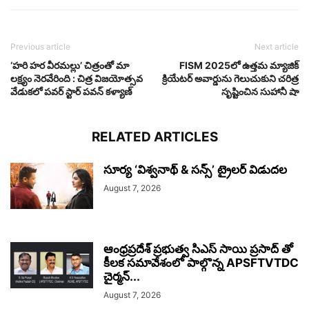
Previous article
Next article
‘హరి హర వీరమల్లు’ చిత్రంతో మా
FISM 2025లో ఉత్తమ మ్యాజిక్
లక్ష్యం నెరవేరింది : చిత్ర విజయోత్సవ
క్రియేటర్ అవార్డును గెలుచుకుని చరిత్ర
వేడుకలో పవర్ స్టార్ పవన్ కళ్యాణ్
సృష్టించిన సుహానీ షా
RELATED ARTICLES
సూర్య ‘విశ్వనాథ్ & సన్స్’ ట్రైలర్ విడుదల
August 7, 2026
ఆంధ్రప్రదేశ్ ప్రభుత్వ సిఎస్ సాయి ప్రసాద్ తో
కీలక సమావేశంలో పాల్గొన్న APSFTVTDC
చైర్మన్...
August 7, 2026