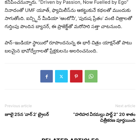
కనిపించనున్నారు. “Driven by Passion, Now Fuelled by Ego”
నినాదంతో UMF యూత్, ఫ్యామిలీస్‌ను ఆకట్టుకునే కథలతో ముందుకు
సాగుతోంది. ఐన్స్టిన్ మీడియా ‘ఆంటోనీ’, ‘పురుష ప్రేతం’ వంటి చిత్రాలతో
గుర్తింపు పొందిన బ్యానర్, ఈ ప్రాజెక్ట్‌తో మరోసారి సత్తా చాటనుంది.
పాన్-ఇండియా స్థాయిలో రూపొందనున్న ఈ భారీ చిత్రం యాక్షన్‌తో పాటు
బలమైన భావోద్వేగాలతో ప్రేక్షకులను అలరించనుంది.
Previous article
Next article
జూలై 25న ‘వార్ 2’ ట్రైలర్
“హరిహర వీరమల్లు పార్ట్ 2” 20 శాతం
చిత్రీకరణ పూర్తయింది