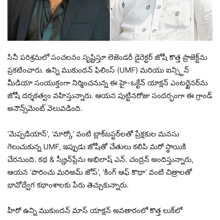
సినీ పరిశ్రమలో సంచలనం సృష్టిస్తూ లెజెండరీ డైరెక్టర్ జోషీ కొత్త ప్రాజెక్ట్‌ను
ప్రకటించారు. ఉన్ని ముకుందన్ ఫిలింస్ (UMF) మరియు ఐన్స్టిన్
మీడియా సంయుక్తంగా నిర్మించనున్న ఈ హై-ఒక్టేన్ యాక్షన్ ఎంటర్టైనర్‌ను
జోషీ దర్శకత్వం వహిస్తున్నారు. ఆయన పుట్టినరోజు సందర్భంగా ఈ గ్రాండ్
అనౌన్స్‌మెంట్ వెలువడింది.
‘మెప్పడియాన్’, ‘మార్కో’ వంటి బ్లాక్‌బస్టర్‌లతో ప్రేక్షకుల మనసు
గెలుచుకున్న UMF, ఇప్పుడు జోషీతో చేతులు కలిపి మరో స్థాయికి
చేరనుంది. కథ & స్క్రీన్‌ప్లేను అభిలాష్ ఎన్. చంద్రన్ అందిస్తున్నారు,
ఆయన ‘పొరించు మరిఅమ్ జోస్’, ‘కింగ్ ఆఫ్ కొథా’ వంటి చిత్రాలతో
భావోద్వేగ కథాంశాలకు పేరు తెచ్చుకున్నారు.
హీరో ఉన్ని ముకుందన్ మాస్ యాక్షన్ అవతారంలో కొత్త లుక్‌లో