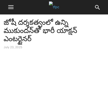
జోషీ దర్శకత్వంలో ఉన్ని
ముకుందన్‌తో భారీ యాక్షన్
ఎంటర్టైనర్
July 23, 2025