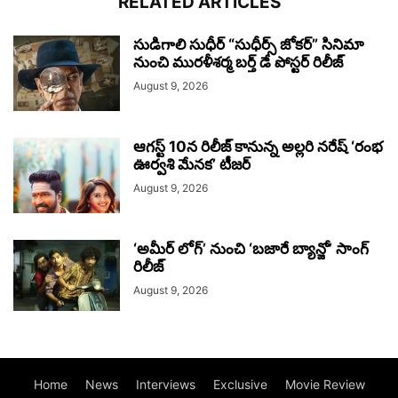
RELATED ARTICLES
సుడిగాలి సుధీర్ “సుధీర్స్ జోకర్” సినిమా
నుంచి మురళీశర్మ బర్త్ డే పోస్టర్ రిలీజ్
August 9, 2026
ఆగస్ట్ 10న రిలీజ్ కానున్న అల్లరి నరేష్ ‘రంభ
ఊర్వశి మేనక’ టీజర్
August 9, 2026
‘అమీర్ లోగ్’ నుంచి ‘బజారే బ్యాన్జో’ సాంగ్
రిలీజ్
August 9, 2026
Home
News
Interviews
Exclusive
Movie Review