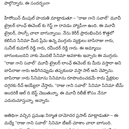
పాల్గొన్నారు. ఈ సందర్భంగా
హీరోయిన్ డింపుల్ హయతి మాట్లాడుతూ – “రాజు గాని సవాల్” మూవీ
ట్రైలర్ లాంఛ్ ఈవెంట్ కు గెస్ట్ గా రావడం హ్యాపీగా ఉంది. ఈ మూవీ
ట్రైలర్, సాంగ్స్ చాలా బాగున్నాయి. నేను కెరీర్ ప్రారంభించిన కొత్తలో
కలిసిన సినిమా మీద ప్రేమ ఉన్న ముగ్గురు వ్యక్తులు బాపిరాజు గారు,
సునీల్ కుమార్ రెడ్డి గారు, రవీందర్ రెడ్డి గారు. ఈ అమ్మాయి
బాగుంటుందని నాకు మొదటి సినిమా అవకాశం ఇచ్చారు ఈ ముగ్గురు.
“రాజు గాని సవాల్” మూవీ ట్రైలర్ లాంఛ్ ఈవెంట్ కు మీరు వస్తారా అని
బాపిరాజు గారు అడిగినప్పుడు తప్పకుండా వస్తా సార్ అని చెప్పాను.
బాపిరాజు గారు సినిమాను సినిమాను రూపొందించడమే కాదు ప్రేక్షకుల
దగ్గరకు రీచ్ అయ్యేలా చేస్తారు. “రాజు గాని సవాల్” సినిమా సినిమా టీమ్
అందరికీ ఆల్ ది బెస్ట్ చెబుతున్నా. ఈ మూవీ రిలీజ్ కోసం నేనూ
ఎదురుచూస్తున్నా. అన్నారు.
అతిథిగా వచ్చిన ప్రముఖ నిర్మాత దామోదర ప్రసాద్ మాట్లాడుతూ – ఈ
మధ్యే “రాజు గాని సవాల్” సినిమా టీజర్ చూశాం చాలా బాగుంది.