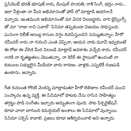
ప్రెసిడెంట్ భరత్ భూషణ్ గారు, డింపుల్ హయతి, రాశీ సింగ్, భద్రం గారు…
ఇలా వీళ్లంతా నా మీద అభిమానంతో ఫోన్ లో మాట్లాడి అడగగానే
వచ్చారు. ఇంతమంది అభిమానంతో మా వెనక నిలబడ్డారు. వారి బ్లెస్సింగ్స్
తో మా “రాజు గాని సవాల్” సినిమా తప్పకుండా విజయం సాధిస్తుంది.
ఘనంగా రిలీజ్ అయ్యి కాసుల వర్షం కురిపిస్తుందని నమ్ముతున్నాం. హీరో
రవీందర్ గారు నా గురించి ఎంత చెప్పినా, ఆయన నాకు మూవీ ఇవ్వకుంటే
ఈ రోజు ఈ వేదిక మీద నిలబడి మాట్లాడే అవకాశం వచ్చేది కాదు. రవీందర్
గారికి నా కృతజ్ఞతలు చెబుతున్నా. నా కెరీర్ ఈ స్థాయిలో ఉందంటే నా
కుటుంబ సభ్యులైన మీడియా వారు కారణం. వాళ్లకు ఎప్పటికీ రుణపడి
ఉంటాను. అన్నారు.
గీత రచయిత గోరటి వెంకన్న మాట్లాడుతూ హీరో లెలిజాల రవీందర్ మంచి
సంస్కారం ఉన్న వ్యక్తి. ఈ సినిమాలో పాటకు నేను రాసిన సాహిత్యం
తగ్గట్టు పాడి సంగీతం ఇచ్చారు అద్భుతంగా వుంది. పాట పిక్చరైజేషన్
కూడా చాలా బాగుంది కమర్షియల్ అంశాలు ఈ సినిమాలో వున్నాయి.
సినిమా సక్సెస్ కావాలి. ప్రజలు కూడా ఆశీర్వదించాలి అని అన్నారు.