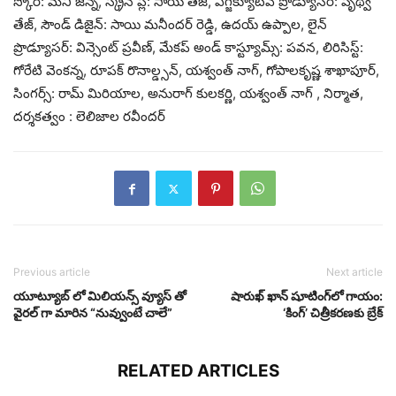
స్కోర్: మని జెన్న, స్క్రీన్ ప్లే: సాయి తేజ్, ఎగ్జిక్యూటివ్ ప్రొడ్యూసర్: పృథ్వీ
తేజ్, సౌండ్ డిజైన్: సాయి మనీందర్ రెడ్డి, ఉదయ్ ఉప్పాల, లైన్
ప్రొడ్యూసర్: విన్సెంట్ ప్రవీణ్, మేకప్ అండ్ కాస్ట్యూమ్స్: పవన, లిరిసిస్ట్:
గోరేటి వెంకన్న, రూపక్ రొనాల్డ్సన్, యశ్వంత్ నాగ్, గోపాలకృష్ణ శాఖాపూర్,
సింగర్స్: రామ్ మిరియాల, అనురాగ్ కులకర్ణి, యశ్వంత్ నాగ్ , నిర్మాత,
దర్శకత్వం : లెలిజాల రవీందర్
Previous article
Next article
యూట్యూబ్ లో మిలియన్స్ వ్యూస్ తో
షారుఖ్ ఖాన్ షూటింగ్‌లో గాయం:
వైరల్ గా మారిన “నువ్వుంటే చాలే”
‘కింగ్’ చిత్రీకరణకు బ్రేక్
RELATED ARTICLES