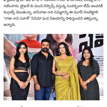
నటించారు. ట్రైలర్ కు మంచి రెస్పాన్స్ వస్తున్న సందర్భంగా టీమ్ అందరికీ
కంగ్రాట్స్ చెబుతున్నా. బాపిరాజు గారి నమ్మకాన్ని ఈ మూవీ నిలబెట్టాలి.
“రాజు గాని సవాల్” సినిమా ఘన విజయాన్ని సాధిస్తుందని ఆశిస్తున్నా.
అన్నారు.