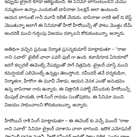
ఇప్పుడు ట్రైలర్ కూడా ఆకట్టుకుంది. ఈ సినిమా బాగుంటుందని మేము
నమ్మకంగా ఉన్నాం ఎందుకంటే బాపిరాజు సెలక్షన్ అలా ఉంటుంది.
ఆయన బాగుంటే గానీ మూవీ రిలీజ్ చేయరు. బాపిరాజు గారికి ఆల్ ది బెస్ట్
చెబుతున్నా అలాగే ఈ సినిమాతో హీరో హీరోయిన్స్ తో పాటు మొత్తం టీమ్
అందరికీ మంచి గుర్తింపు విజయం దక్కాలని కోరుకుంటున్నా. అన్నారు.
అతిథిగా వచ్చిన ప్రముఖ నిర్మాత ప్రసన్నకుమార్ మాట్లాడుతూ – “రాజు
గాని సవాల్” టైటిల్ చాలా పవర్ ఫుల్ గా ఉంది. కవాడిగూడ ఏరియాలో
జరిగే కల్చరల్ ఈవెంట్స్ నేపథ్యంతో సాగే చిత్రమిది. ట్రైలర్ చూస్తే మంచి
కమర్షియల్ ఎలిమెంట్స్ ఉన్నట్లు తెలుస్తోంది. రవీందర్ తనే దర్శకుడిగా,
నిర్మాతగా, హీరోగా ఈ మూవీ చేశాడు. ఆయన వెనక ఎంతో అనుభవం
ఉన్న బాపిరాజు గారు ఉన్నారు. ఈ చిత్రానికి సపోర్ట్ చేసేందుకు హీరోయిన్స్
డింపుల్ హయతి, రాశీ సింగ్ రావడం సంతోషకరం. ఈ సినిమా మంచి
విజయం సాధించాలని కోరుకుంటున్నా. అన్నారు.
హీరోయిన్ రాశీ సింగ్ మాట్లాడుతూ – ఈ ఈవెంట్ కు వచ్చే ముందే “రాజు
గాని సవాల్” సినిమా ట్రైలర్ చూశాను చాలా బాగుంది. ఇదొక ఎమోషనల్
ఫ్యామిలీ డ్రామా మూవీ. హీరో రవీందర్ గారితో పాటు రితిక, సంధ్య బాగా