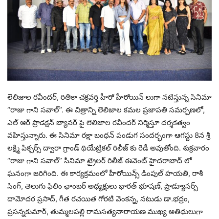
లెలిజాల రవీందర్, రితికా చక్రవర్తి హీరో హీరోయిన్ లుగా నటిస్తున్న సినిమా
“రాజు గాని సవాల్”. ఈ చిత్రాన్ని లెలిజాల కమల ప్రజాపతి సమర్పణలో,
ఎల్ ఆర్ ప్రొడక్షన్ బ్యానర్ పై లెలిజాల రవీందర్ నిర్మిస్తూ దర్శకత్వం
వహిస్తున్నారు. ఈ సినిమా రక్షా బంధన్ పండుగ సందర్భంగా ఆగస్టు 8న శ్రీ
లక్ష్మి పిక్చర్స్ ద్వారా గ్రాండ్ థియేట్రికల్ రిలీజ్ కు రెడీ అవుతోంది. శుక్రవారం
“రాజు గాని సవాల్” సినిమా ట్రైలర్ రిలీజ్ ఈవెంట్ హైదరాబాద్ లో
ఘనంగా జరిగింది. ఈ కార్యక్రమంలో హీరోయిన్స్ డింపుల్ హయతి, రాశీ
సింగ్, తెలుగు ఫిలిం ఛాంబర్ అధ్యక్షులు భారత్ భూషణ్, ప్రొడ్యూసర్స్
దామోదర ప్రసాద్, గీత రచయిత గోరటి వెంకన్న, నటుడు డా.భద్రం,
ప్రసన్నకుమార్, తుమ్మలపల్లి రామసత్యనారాయణ ముఖ్య అతిథులుగా