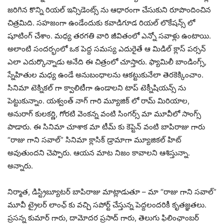
జరిగిన కొన్ని రియల్ ఇన్సిడెంట్స్ ను ఆధారంగా చేసుకుని రూపొందించిన
చిత్రమిది. సహజంగా ఉండేందుకు కవాడిగూడ రియల్ లొకేషన్స్ లో
షూటింగ్ చేశాం. మధ్య తరగతి వారి జీవితంలో ఎన్నో సవాళ్లు ఉంటాయి.
అలాంటి సందర్భంలో ఒక పెద్ద సమస్య ఎదురైతే ఆ మిడిల్ క్లాస్ పర్సన్
ఎలా ఎదుర్కొన్నాడు అనేది ఈ చిత్రంలో చూస్తారు. ఫ్యామిలీ బాండింగ్స్,
స్నేహితుల మధ్య ఉండే అనుబంధాలను ఆకట్టుకునేలా తెరకెక్కించాం.
సినిమా టెక్నికల్ గా క్వాలిటీగా ఉండాలని టాప్ టెక్నీషియన్స్ ను
పెట్టుకున్నాం. యశ్వంత్ నాగ్ గారి మ్యూజిక్ లో రామ్ మిరియాల,
అనురాగ్ కులకర్ణి, గోరటి వెంకన్న వంటి సింగర్స్ మా మూవీలో సాంగ్స్
పాడారు. ఈ సినిమా చూశాక మా టీమ్ కు కెప్టెన్ వంటి బాపిరాజు గారు
“రాజు గాని సవాల్” సినిమా క్లాసిక్ డ్రామాగా మ్యూజికల్ హిట్
అవుతుందని చెప్పారు. ఆయన మాట నిజం కావాలని ఆశిస్తున్నా.
అన్నారు.
నిర్మాత, డిస్ట్రిబ్యూటర్ బాపిరాజు మాట్లాడుతూ – మా “రాజు గాని సవాల్”
మూవీ ట్రైలర్ లాంఛ్ కు వచ్చి సపోర్ట్ చేస్తున్న పెద్దలందరికీ కృతజ్ఞతలు.
ప్రసన్న కుమార్ గారు, దామోదర ప్రసాద్ గారు, తెలుగు ఫిలింఛాంబర్