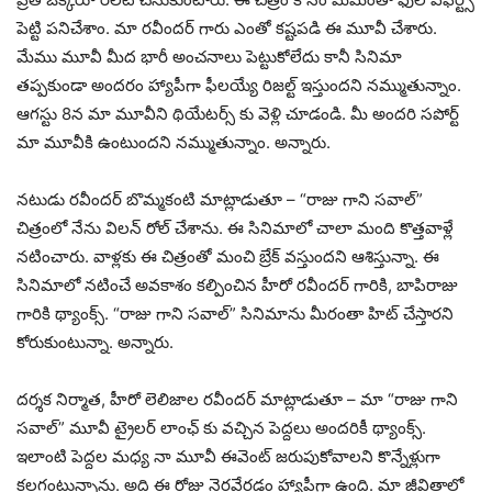
పెట్టి పనిచేశాం. మా రవీందర్ గారు ఎంతో కష్టపడి ఈ మూవీ చేశారు.
మేము మూవీ మీద భారీ అంచనాలు పెట్టుకోలేదు కానీ సినిమా
తప్పకుండా అందరం హ్యాపీగా ఫీలయ్యే రిజల్ట్ ఇస్తుందని నమ్ముతున్నాం.
ఆగస్టు 8న మా మూవీని థియేటర్స్ కు వెళ్లి చూడండి. మీ అందరి సపోర్ట్
మా మూవీకి ఉంటుందని నమ్ముతున్నాం. అన్నారు.
నటుడు రవీందర్ బొమ్మకంటి మాట్లాడుతూ – “రాజు గాని సవాల్”
చిత్రంలో నేను విలన్ రోల్ చేశాను. ఈ సినిమాలో చాలా మంది కొత్తవాళ్లే
నటించారు. వాళ్లకు ఈ చిత్రంతో మంచి బ్రేక్ వస్తుందని ఆశిస్తున్నా. ఈ
సినిమాలో నటించే అవకాశం కల్పించిన హీరో రవీందర్ గారికి, బాపిరాజు
గారికి థ్యాంక్స్. “రాజు గాని సవాల్” సినిమాను మీరంతా హిట్ చేస్తారని
కోరుకుంటున్నా. అన్నారు.
దర్శక నిర్మాత, హీరో లెలిజాల రవీందర్ మాట్లాడుతూ – మా “రాజు గాని
సవాల్” మూవీ ట్రైలర్ లాంఛ్ కు వచ్చిన పెద్దలు అందరికీ థ్యాంక్స్.
ఇలాంటి పెద్దల మధ్య నా మూవీ ఈవెంట్ జరుపుకోవాలని కొన్నేళ్లుగా
కలగంటున్నాను. అది ఈ రోజు నెరవేరడం హ్యాపీగా ఉంది. మా జీవితాల్లో