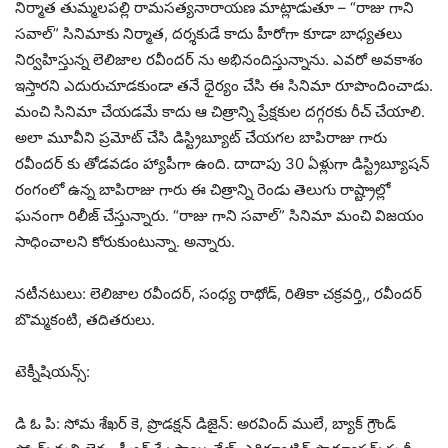
నిర్మాత తుమ్మలపల్లి రామసత్యనారాయణ మాట్లాడుతూ – “రాజు గాని
సవాల్” సినిమాకు నిర్మాత, దర్శకుడే కాదు హీరోగా కూడా బాధ్యతలు
నిర్వహిస్తున్న లెలిజాల రవీందర్ ను అభినందిస్తున్నాను. ఎవరో అవకాశం
ఇస్తారని ఎదురుచూడకుండా తనే ధైర్యం చేసి ఈ సినిమా రూపొందించాడు.
మంచి సినిమా చేయడమే కాదు ఆ చిత్రాన్ని ప్రేక్షకుల దగ్గరకు రీచ్ చేయాలి.
అలా మూవీని ప్రమోట్ చేసి డిస్ట్రిబ్యూట్ చేయగల బాపిరాజు గారు
రవీందర్ కు తోడవడం హ్యాపీగా ఉంది. దాదాపు 30 ఏళ్లుగా డిస్ట్రిబ్యూషన్
రంగంలో ఉన్న బాపిరాజు గారు ఈ చిత్రాన్ని రెండు తెలుగు రాష్ట్రాల్లో
ఘనంగా రిలీజ్ చేస్తున్నారు. “రాజు గాని సవాల్” సినిమా మంచి విజయం
సాధించాలని కోరుకుంటున్నా. అన్నారు.
నటీనటులు: లెలిజాల రవీందర్, సంధ్య రాథోడ్, రితికా చక్రవర్తి,, రవీందర్
బొమ్మకంటి, తదితరులు.
టెక్నీషియన్స్:
డి ఓ పి: సోమ శేఖర్ కె, ప్రొడక్షన్ డిజైన్: అరవింద్ ములే, బ్యాక్ గ్రౌండ్