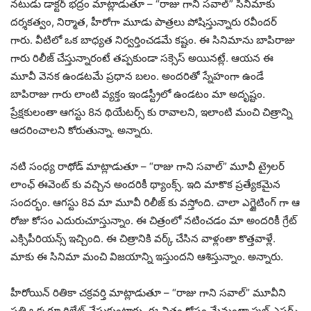
నటుడు డాక్టర్ భద్రం మాట్లాడుతూ – “రాజు గాని సవాల్” సినిమాకు
దర్శకత్వం, నిర్మాత, హీరోగా మూడు పాత్రలు పోషిస్తున్నారు రవీందర్
గారు. వీటిలో ఒక బాధ్యత నిర్వర్తించడమే కష్టం. ఈ సినిమాను బాపిరాజు
గారు రిలీజ్ చేస్తున్నారంటే తప్పకుండా సక్సెస్ అయినట్లే. ఆయన ఈ
మూవీ వెనక ఉండటమే ప్రధాన బలం. అందరితో స్నేహంగా ఉండే
బాపిరాజు గారు లాంటి వ్యక్తం ఇండస్ట్రీలో ఉండటం మా అదృష్టం.
ప్రేక్షకులంతా ఆగస్టు 8న థియేటర్స్ కు రావాలని, ఇలాంటి మంచి చిత్రాన్ని
ఆదరించాలని కోరుతున్నా. అన్నారు.
నటి సంధ్య రాథోడ్ మాట్లాడుతూ – “రాజు గాని సవాల్” మూవీ ట్రైలర్
లాంఛ్ ఈవెంట్ కు వచ్చిన అందరికీ థ్యాంక్స్. ఇది మాకొక ప్రత్యేకమైన
సందర్భం. ఆగస్టు 8వ మా మూవీ రిలీజ్ కు వస్తోంది. చాలా ఎగ్జైటింగ్ గా ఆ
రోజు కోసం ఎదురుచూస్తున్నాం. ఈ చిత్రంలో నటించడం మా అందరికీ గ్రేట్
ఎక్సిపీరియన్స్ ఇచ్చింది. ఈ చిత్రానికి వర్క్ చేసిన వాళ్లంతా కొత్తవాళ్లే.
మాకు ఈ సినిమా మంచి విజయాన్ని ఇస్తుందని ఆశిస్తున్నాం. అన్నారు.
హీరోయిన్ రితికా చక్రవర్తి మాట్లాడుతూ – “రాజు గాని సవాల్” మూవీని
ప్రతి ఒక్కరూ రిలేట్ చేసుకుంటారు. ఈ చిత్రం కోసం మేమంతా ఫుల్ ఎఫర్ట్స్