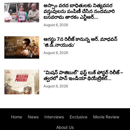
అస్సాం వరద బాధితులకు నిత్యవసర
వస్తువులను పంపిణీ చేసిన నందమూరి
బసవరామ తారకం ఎన్టీఆర్...
August 6, 2026
ఆగస్టు 7న రిలీజ్ కానున్న ఆర్‌. మాధవన్‌
‘జి.డి.నాయుడు’
August 6, 2026
“మిషన్ పాజిబుల్” ఫస్ట్ లుక్ పోస్టర్ రిలీజ్ –
త్వరలో పాన్ ఇండియా థియేట్రికల్...
August 6, 2026
Home
News
Interviews
Exclusive
Movie Review
About Us