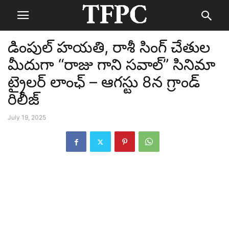
డింపుల్ హయతి, రాశీ సింగ్ చేతుల
మీదుగా “రాజు గాని సవాల్” సినిమా
ట్రైలర్ లాంఛ్ – ఆగస్టు 8న గ్రాండ్
రిలీజ్
July 19, 2025