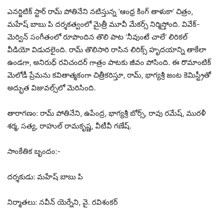
ఎనర్జిటిక్ స్టార్ రామ్ పోతినేని నటిస్తున్న ‘ఆంధ్ర కింగ్ తాళుకా’ చిత్రం,
మహేష్ బాబు పి దర్శకత్వంలో మైత్రీ మూవీ మేకర్స్ నిర్మిస్తోంది. వివేక్-
మెర్విన్ సంగీతంలో రూపొందిన తొలి పాట ‘నీవుంటే చాలే’ లిరికల్
వీడియో విడుదలైంది. రామ్ తొలిసారి రాసిన లిరిక్స్ హృదయాన్ని తాకేలా
ఉండగా, అనిరుధ్ రవిచందర్ గాత్రం పాటకు జీవం పోసింది. ఈ రొమాంటిక్
మెలోడీ ప్రేమను కవితాత్మకంగా చిత్రీకరిస్తూ, రామ్, భాగ్యశ్రీ జంట కెమిస్ట్రీతో
అద్భుత విజువల్స్‌లో మెరిసింది.
తారాగణం: రామ్ పోతినేని, ఉపేంద్ర, భాగ్యశ్రీ బోర్స్, రావు రమేష్, మురళీ
శర్మ, సత్య, రాహుల్ రామకృష్ణ, వీటీవీ గణేష్.
సాంకేతిక బృందం:-
దర్శకుడు: మహేష్ బాబు పి
నిర్మాతలు: నవీన్ యెర్నేని, వై. రవిశంకర్