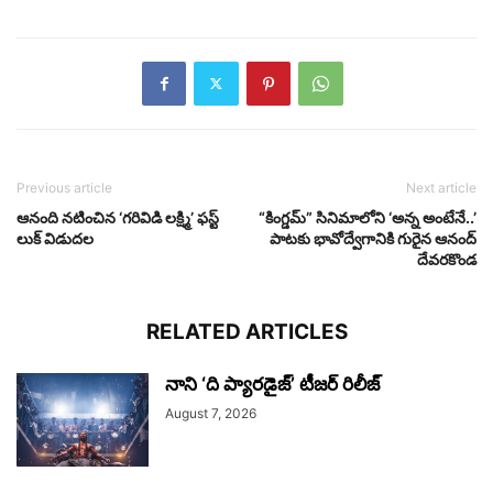
Previous article
Next article
ఆనంది నటించిన ‘గరివిడి లక్ష్మి’ ఫస్ట్
“కింగ్డమ్” సినిమాలోని ‘అన్న అంటేనే..’
లుక్ విడుదల
పాటకు భావోద్వేగానికి గురైన ఆనంద్
దేవరకొండ
RELATED ARTICLES
నాని ‘ది ప్యారడైజ్’ టీజర్‌ రిలీజ్
August 7, 2026