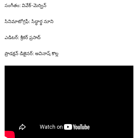
సంగీతం: వివేక్-మెర్విన్
సినిమాటోగ్రఫీ: సిద్ధార్థ నూని
ఎడిటర్: శ్రీకర్ ప్రసాద్
ప్రొడక్షన్ డిజైనర్: అవినాష్ కొల్ల