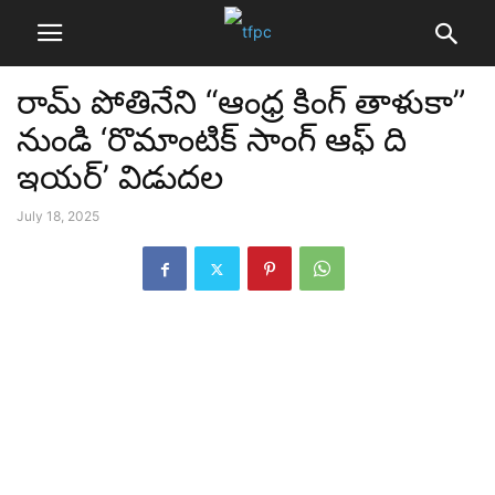
రామ్ పోతినేని “ఆంధ్ర కింగ్ తాళుకా”
నుండి ‘రొమాంటిక్ సాంగ్ ఆఫ్ ది
ఇయర్’ విడుదల
July 18, 2025