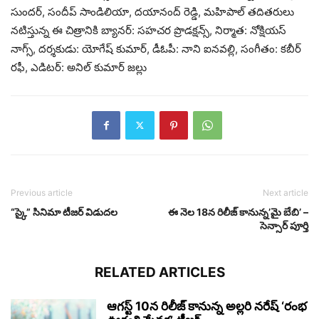
సుందర్‌, సందీప్‌ సాండిలియా, దయానంద్‌ రెడ్డి, మహిపాల్‌ తదితరులు
నటిస్తున్న ఈ చిత్రానికి బ్యానర్‌: సహచర ప్రొడక్షన్స్‌, నిర్మాత: నోక్షియస్‌
నాగ్స్‌, దర్శకుడు: యోగేష్‌ కుమార్‌, డీఓపీ: నాని ఐనవల్లి, సంగీతం: కబీర్‌
రఫీ, ఎడిటర్‌: అనిల్‌ కుమార్‌ జల్లు
Previous article
Next article
“స్కై” సినిమా టీజర్ విడుదల
ఈ నెల 18న రిలీజ్ కానున్న’మై బేబి’ –
సెన్సార్ పూర్తి
RELATED ARTICLES
ఆగస్ట్ 10న రిలీజ్ కానున్న అల్లరి నరేష్ ‘రంభ