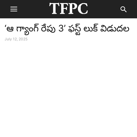
‘ఆ గ్యాంగ్ రేపు 3’ ఫస్ట్ లుక్ విడుదల
July 12, 2025