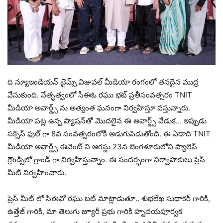
ది న్యూఇండియన్ టైమ్స్ విజువల్ మీడియా రంగంలో తనదైన ముద్ర
వేసుకుంది. నేతృత్వంలో సీఈఓ రఘు భట్ ప్రతీసంవత్సరం TNIT
మీడియా అవార్డ్స్ ను అత్యంత ఘనంగా నిర్వహిస్తూ వస్తున్నారు.
మీడియా పట్ల ఉన్న ప్యాషన్‌తో మొదలైన ఈ అవార్డ్స్ వేడుక… ఇప్పుడు
సక్సెస్ ఫుల్ గా 8వ సంవత్సరంలోకి అడుగుపెడుతోంది. ఈ ఏడాది TNIT
మీడియా అవార్డ్స్ ఈవెంట్ ని ఆగస్టు 23న బెంగళూరులోని ప్యాలెస్
గ్రౌండ్స్‌లో గ్రాండ్ గా నిర్వహిస్తున్నాం. ఈ సందర్భంగా నిర్వాహకులు ప్రెస్
మీట్ నిర్వహించారు.
ప్రెస్ మీట్ లో సిఈవో రఘు బట్ మాట్లాడుతూ.. శుభలేఖ సుధాకర్ గారికి,
ఉత్తేజ్ గారికి, మా తెలుగు జ్యూరీ ప్రభు గారికి హృదయపూర్వక