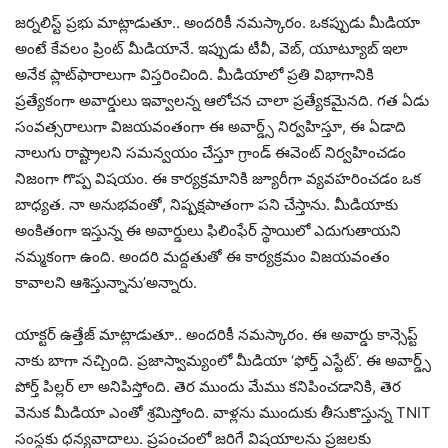
జర్నలిస్ట్ ప్రభు మాట్లాడుతూ.. అందరికీ నమస్కారం. ఒకప్పుడు మీడియా
అంటే కేవలం ప్రింట్ మీడియానే. ఇప్పుడు టీవీ, వెబ్, యూట్యూబ్ ఇలా
అనేక ప్లాట్‌ఫారాలుగా విస్తరించింది. మీడియాలో ప్రతి విభాగానికి
ప్రత్యేకంగా అవార్డులు ఇవ్వాలన్న ఆలోచన చాలా ప్రత్యేకమైనది. గత ఏడు
సంవత్సరాలుగా విజయవంతంగా ఈ అవార్డ్స్ నిర్వహిస్తూ, ఈ ఏడాది
నాలుగు రాష్ట్రాలని సమన్వయం చేస్తూ గ్రాండ్ ఈవెంట్ నిర్వహించడం
నిజంగా గొప్ప విషయం. ఈ కార్యక్రమానికి జ్యూరీగా వ్యవహరించడం ఒక
బాధ్యత. నా అనుభవంతో, నిష్పక్షపాతంగా పని చేస్తాను. మీడియాకు
అంకితంగా ఇస్తున్న ఈ అవార్డులు ఫిలింఫేర్ స్థాయిలో ఎదుగుతాయని
నమ్మకంగా ఉంది. అందరి మద్దతుతో ఈ కార్యక్రమం విజయవంతం
కావాలని ఆశిస్తున్నాను’అన్నారు.
యాక్టర్ ఉత్తేజ్ మాట్లాడుతూ.. అందరికీ నమస్కారం. ఈ అవార్డు కాన్సెప్ట్
నాకు బాగా నచ్చింది. ప్రజాస్వామ్యంలో మీడియా ‘ఫోర్త్ ఎస్టేట్’. ఈ అవార్డ్స్
పోర్త్ పిల్లర్ లా అనిపిస్తోంది. తెర ముందు మేము కనిపించడానికి, తెర
వెనుక మీడియా ఎంతో శ్రమిస్తోంది. వాళ్లను ముందుకు తీసుకొస్తున్న TNIT
సంస్థకు ధన్యవాదాలు. ప్రపంచంలో జరిగే విషయాలను ప్రజలకు