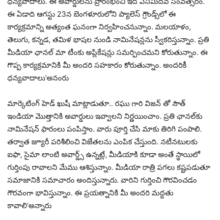
ధన్యవాదాలు. ఈ అవార్డులను ప్రారంభించి ఇది ఎనిమిదవ సంవత్సరం.
ఈ ఏడాది ఆగస్టు 23న బెంగళూరులోని ప్యాలెస్ గ్రౌండ్స్‌లో ఈ
కార్యక్రమాన్ని అత్యంత ఘనంగా నిర్వహించనున్నాం. మలయాళం,
తెలుగు, కన్నడ, తమిళ భాషల నుండి నామినేషన్లను స్వీకరిస్తున్నాం. ప్రతి
మీడియా ఛానల్ మా టీంకు అప్లికేషన్లు సమర్పించమని కోరుతున్నాం. ఈ
గొప్ప కార్యక్రమానికి మీ అందరి సహకారం కోరుతున్నాం. అందరికీ
ధన్యవాదాలు’అనంరు
మార్కెటింగ్ హెడ్ ఖుషీ మాట్లాడుతూ.. రఘు గారి విజన్ తో సౌత్
ఇండియా మొత్తానికి అవార్డులు ఇవ్వాలని నిర్ణయించాం. ప్రతి ఛానల్‌కు
నామినేషన్ ఫారంలు పంపిస్తాం. వారు పూర్తి చేసి మాకు తిరిగి పంపాలి.
తర్వాత జ్యూరీ పరిశీలించి విజేతలను ఎంపిక చేస్తుంది. నటీనటులకు
ఐఫా, సైమా లాంటి అవార్డ్స్ ఉన్నట్లే, మీడియాకి కూడా అంతే స్థాయిలో
గుర్తింపు రావాలని మేము ఆశిస్తున్నాం. మీడియా రాత్రి పగలు కష్టపడుతూ
సమాజానికి సమాచారం అందిస్తున్నారు. వారిని గుర్తించి గౌరవించడం
గౌరవంగా భావిస్తున్నాం. ఈ ప్రయత్నానికి మీ అందరి మద్దతు
కావాలి’అన్నారు