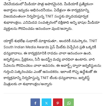
చేరవేయడంలో మీడియా పాత్ర అపారమైనది. మీడియాకే ప్రత్యేకంగా
అవార్డులు ఇవ్వడం అభినందనీయం. ఏడేళ్లుగా ఈ కార్యక్రమాన్ని
విజయవంతంగా నిర్వహిస్తున్న TNIT సంస్థకు హృదయపూర్వక
శుభాకాంక్షలు. ఎనిమిదవ సంవత్సరంలో దక్షిణాది అన్ని భాషల మీడియా
వ్యక్తులను గౌరవించడం ఆనందంగా వుంది’అన్నారు.
యాక్టర్ శుభలేఖ సుధాకర్ మాట్లాడుతూ.. అందరికీ నమస్కారం. TNIT
South Indian Media Awards ప్రెస్ మీట్‌కు విచ్చేసిన ప్రతి ఒక్కరికీ
ధన్యవాదాలు. ఈ కార్యక్రమానికి రావడం చాలా ఆనందంగా ఉంది.
జర్నలిస్టులు, ప్రేక్షకులు, సినీ ఇండస్ట్రీ మధ్య వారధిలా ఉంటారు. వారి
సేవలను గౌరవించటం చాలా అవసరం. ఈ అవార్డ్స్ ద్వారా జర్నలిస్టులను
గుర్తించి సత్కరించడం ఎంతో ఆనందకరం. ఇలాంటి గొప్ప ఉద్దేశంతో ఈ
కార్యక్రమాన్ని నిర్వహిస్తున్న TNIT టీంకు ధన్యవాదాలు. జర్నలిస్ట్
మిత్రులకు నా శుభాకాంక్షలు’అన్నారు