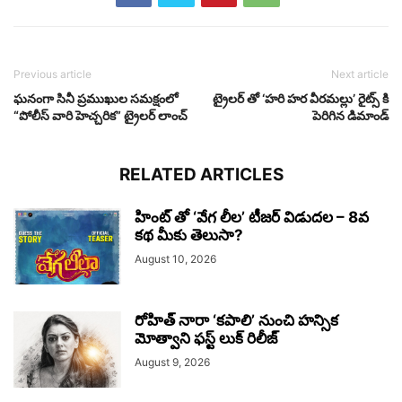
Previous article
Next article
ఘనంగా సినీ ప్రముఖుల సమక్షంలో
ట్రైలర్ తో ‘హరి హర వీరమల్లు’ రైట్స్ కి
“పోలీస్ వారి హెచ్చరిక” ట్రైలర్ లాంచ్
పెరిగిన డిమాండ్
RELATED ARTICLES
హింట్ తో ‘వేగ లీల’ టీజర్ విడుదల – 8వ
కథ మీకు తెలుసా?
August 10, 2026
రోహిత్ నారా ‘కపాలి’ నుంచి హన్సిక
మోత్వాని ఫస్ట్ లుక్ రిలీజ్
August 9, 2026