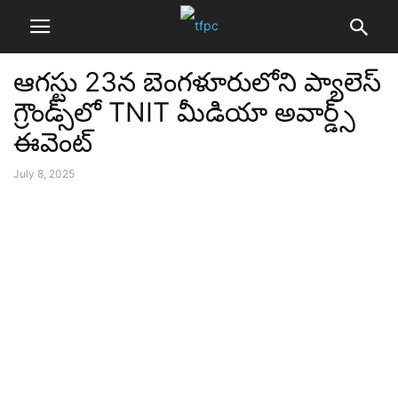
ఆగస్టు 23న బెంగళూరులోని ప్యాలెస్
గ్రౌండ్స్‌లో TNIT మీడియా అవార్డ్స్
ఈవెంట్‌
July 8, 2025