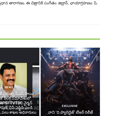
ర ప్రధాన తారాగణం. ఈ చిత్రానికి సంగీతం: జిబ్రాన్, ఛాయాగ్రహణం: పి.
NEWS
ేశ్ ప్రభుత్వ సిఎస్ సాయి
్ తో కీలక సమావేశంలో
్న APSFTVTDC చైర్మన్
EXCLUSIVE
షణ్, ఏపీ ఎఫ్డిసి ఎండి
్, పలు శాఖల అధికారులు
నాని ‘ది ప్యారడైజ్’ టీజర్‌ రిలీజ్