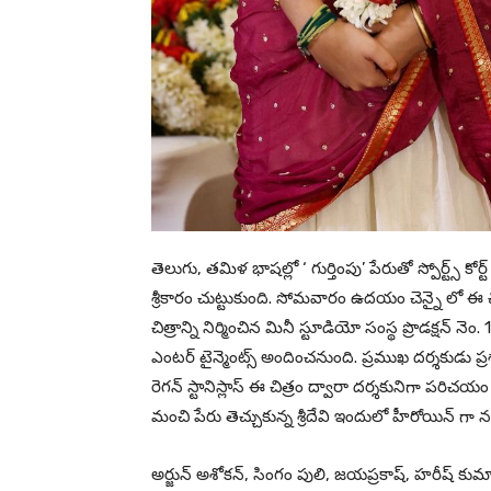
తెలుగు, తమిళ భాషల్లో ‘ గుర్తింపు’ పేరుతో స్పోర్ట్స్ 
శ్రీకారం చుట్టుకుంది. సోమవారం ఉదయం చెన్నై లో ఈ 
చిత్రాన్ని నిర్మించిన మినీ స్టూడియో సంస్థ ప్రొడక్షన్ నె
ఎంటర్ టైన్మెంట్స్ అందించనుంది. ప్రముఖ దర్శకుడు ప్ర
రెగన్ స్టానిస్లాస్ ఈ చిత్రం ద్వారా దర్శకునిగా పరిచయ
మంచి పేరు తెచ్చుకున్న శ్రీదేవి ఇందులో హీరోయిన్ గా 
అర్జున్ అశోకన్, సింగం పులి, జయప్రకాష్, హరీష్ కుమార్