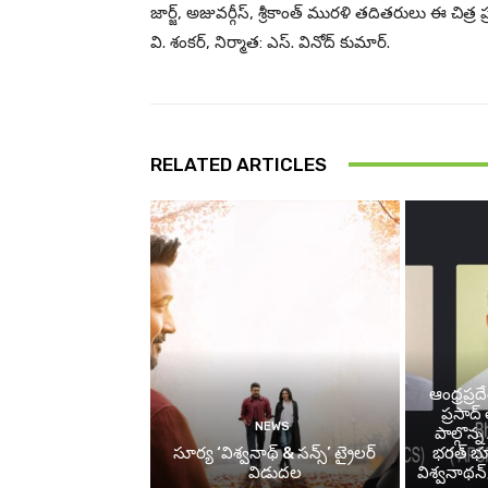
జార్జ్, అజువర్గీస్, శ్రీకాంత్ మురళి తదితరులు ఈ చిత్
వి. శంకర్, నిర్మాత: ఎస్. వినోద్ కుమార్.
RELATED ARTICLES
ఆంధ్రప్రద
ప్రసాద
NEWS
పాల్గొన
సూర్య ‘విశ్వనాథ్ & సన్స్’ ట్రైలర్
భరత్ భూ
విడుదల
విశ్వనాథన