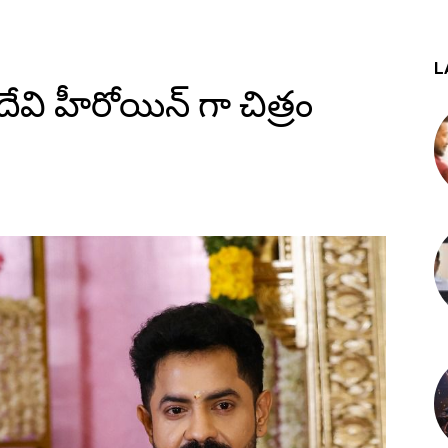
L
్రీదేవి హీరోయిన్ గా చిత్రం