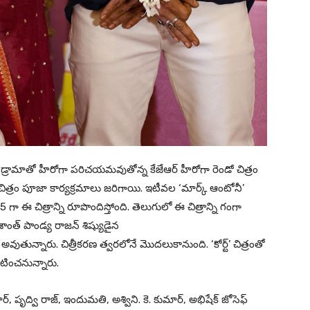
కోర్ట్ డ్రామాతో హీరోగా పరిచయమవుతోన్న కేజేఆర్ హీరోగా రెండో చిత్రం
చిత్రం పూజా కార్యక్రమాలు జరిగాయి. ఇటీవల ‘మార్క్ ఆంటోనీ’
ం. 15 గా ఈ చిత్రాన్ని రూపొందిస్తోంది. తెలుగులో ఈ చిత్రాన్ని గంగా
శాంత్ పాండ్య రాజన్ శిష్యుడైన
ం అవుతున్నారు. చిత్రీకరణ త్వరలోనే మొదలుకానుంది. ‘కోర్ట్’ చిత్రంతో
నటించనున్నారు.
, పృద్వి రాజ్, ఇందుమతి, అశ్విని. కె. కుమార్, అభిషేక్ జోసెఫ్