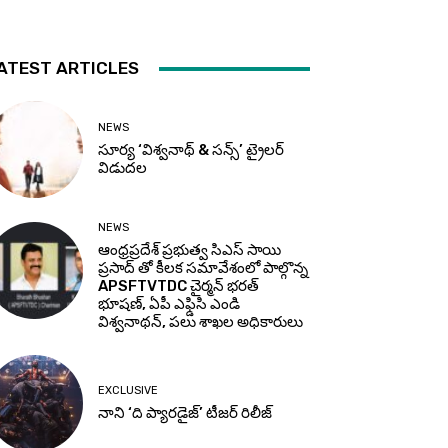
ATEST ARTICLES
NEWS
సూర్య ‘విశ్వనాథ్ & సన్స్’ ట్రైలర్
విడుదల
NEWS
ఆంధ్రప్రదేశ్ ప్రభుత్వ సిఎస్ సాయి
ప్రసాద్ తో కీలక సమావేశంలో పాల్గొన్న
APSFTVTDC చైర్మన్ భరత్
భూషణ్, ఏపీ ఎఫ్డిసి ఎండి
విశ్వనాథన్, పలు శాఖల అధికారులు
EXCLUSIVE
నాని ‘ది ప్యారడైజ్’ టీజర్‌ రిలీజ్