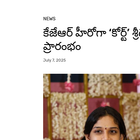
NEWS
కేజేఆర్ హీరోగా ‘కోర్ట్’ శ
ప్రారంభం
July 7, 2025