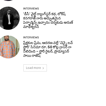
INTERVIEWS
‘డీసీ’ వైల్డ్ గ్యాంగ్‌స్టర్ కథ, లోకేష్
కనగరాజ్ గారు అద్భుతమైన
పెర్ఫార్మెన్స్ ఇచ్చారు: దర్శకుడు అరుణ్
మాథేశ్వరన్
INTERVIEWS
ప్రేక్షకుల ప్రేమ, ఆదరణ వల్లే ‘చెన్నై లవ్
స్టోరీ’ సినిమా రూ. 50 కోట్ల గ్రాసర్ గా
నిలిచింది – స్టోరీ రైటర్, ప్రొడ్యూసర్
సాయి రాజేష్
Load more