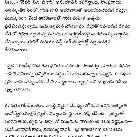
నిజంగా “నెవర్-సీన్-బిఫోర్” అనుభూతిని కలిగిస్తోంది. సాంప్రదాయ
సాంస్కృతిక సీరీలో, గోండ్ జాతి ఆభరణాలతో అలంకరించబడిన రష్మికా,
ముక్కు రింగ్, మెడ ఆభరణాలతో గోండ్ మహిళ ఆత్మను
ప్రతిబింబిస్తున్నారు. ఆమె ఉగ్రమైన హావభావం, రక్తంతో కప్పబడిన రూపం,
చేతిలో గట్టిగా పట్టుకున్న వస్తువు ఒక ఆకర్షణీయమైన కథనాన్ని వాగ్దానం
చేస్తున్నాయి. టైటిల్ మరియు ఫస్ట్ లుక్ ఈ ప్రాజెక్ట్ పట్ల ఆసక్తిని
రేకెత్తించాయి.
“‘మైసా’ రెండేళ్ల కఠిన శ్రమ ఫలితం. ప్రపంచం, సౌందర్యం, పాత్రలు, కథనం
—ప్రతి వివరాన్ని ఖచ్చితంగా సిద్ధం చేయాలనుకున్నాం. ఇప్పుడు ఈ కథను
ప్రపంచానికి చెప్పడానికి మేము సిద్ధంగా ఉన్నాం,” అని దర్శకుడు రవీంద్ర
పుల్లె తెలిపారు.
ఈ చిత్రం గోండ్ జాతుల ఆసక్తికరమైన నేపథ్యంలో రూపొందిన అత్యంత
భావోద్వేగ యాక్షన్ థ్రిల్లర్. నిర్మాణ సంస్థ ఇలా పోస్ట్ చేసింది: “ధైర్యంతో
పెరిగిన ఆమె, దృఢ సంకల్పంతో ముందుకు సాగుతుంది. ఆమె గర్జిస్తుంది—
వినిపించడానికి కాదు, భయపెట్టడానికి… @IamRashmika ని ఆమె