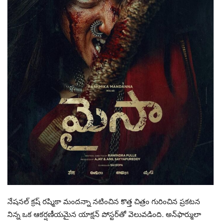
నేషనల్ క్రష్ రష్మికా మందన్నా నటించిన కొత్త చిత్రం గురించిన ప్రకటన
నిన్న ఒక ఆకర్షణీయమైన యాక్షన్ పోస్టర్‌తో వెలువడింది. అన్‌ఫార్ములా