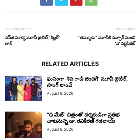
Previous article
Next article
ఎస్‌జె సూర్య మూవీ టైటిల్ “కిల్లర్”
“తమ్ముడు” మూవీకి సెన్సార్ నుంచి
లాక్
‘ఎ’ సర్టిఫికెట్
RELATED ARTICLES
ఘనంగా ‘శివ గాడి జింద‌గీ’ మూవీ టైటిల్,
సాంగ్ లాంచ్
August 8, 2026
“ది మేజ్” చిత్రంతో దర్శకుడిగా ప్రతిభ
చాటనున్న డా. రవికిరణ్ గడలాయ్
August 8, 2026