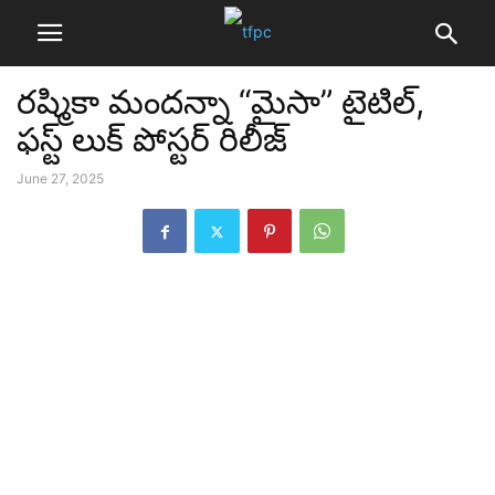
రష్మికా మందన్నా “మైసా” టైటిల్,
ఫస్ట్ లుక్ పోస్టర్ రిలీజ్
June 27, 2025