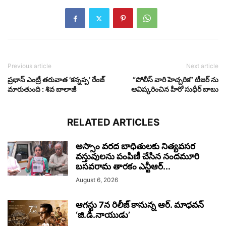
Previous article
Next article
ప్రభాస్ ఎంట్రీ తరువాత ‘కన్నప్ప’ రేంజ్
“పోలీస్ వారి హెచ్చరిక” టీజర్ ను
మారుతుంది : శివ బాలాజీ
ఆవిష్కరించిన హీరో సుధీర్ బాబు
RELATED ARTICLES
అస్సాం వరద బాధితులకు నిత్యవసర
వస్తువులను పంపిణీ చేసిన నందమూరి
బసవరామ తారకం ఎన్టీఆర్...
August 6, 2026
ఆగస్టు 7న రిలీజ్ కానున్న ఆర్‌. మాధవన్‌
‘జి.డి.నాయుడు’