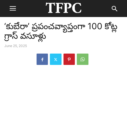
‘కుబేరా’ ప్రపంచవ్యాప్తంగా 100 కోట్ల
గ్రాస్ వసూళ్లు
June 25, 2025