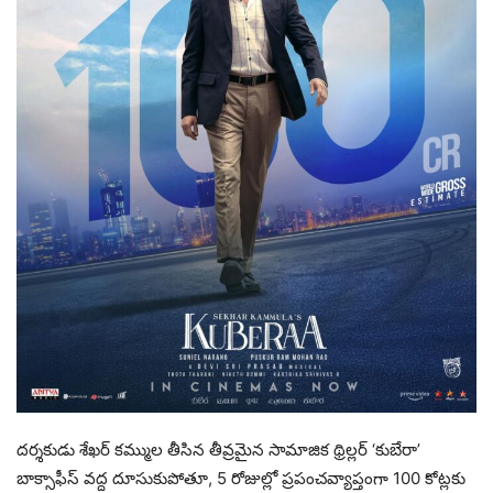
దర్శకుడు శేఖర్ కమ్ముల తీసిన తీవ్రమైన సామాజిక థ్రిల్లర్ ‘కుబేరా’
బాక్సాఫీస్ వద్ద దూసుకుపోతూ, 5 రోజుల్లో ప్రపంచవ్యాప్తంగా 100 కోట్లకు