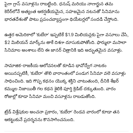
పైగా గ్రాస్ వసూళ్లను రాబట్టింది. ధనుష్ మరియు నాగార్జున తమ
కెరీర్‌లోనే అత్యంత ఆకర్షణీయమైన, సహజమైన నటనతో సినిమాను
భారతదేశంతో పాటు ప్రపంచవ్యాప్తంగా థియేటర్లలో సందడి చేస్తోంది.
ఉత్తర అమెరికాలో ‘కుబేరా’ ఇప్పటికే $1.9 మిలియన్లకు పైగా వసూలు చేసి,
$2 మిలియన్ మార్క్‌ను తాకే దిశగా దూసుకుపోతోంది. ఫార్ములా మసాలా
సినిమాల అంశాలు లేని ఈ జానర్ చిత్రానికి ఇది అద్భుతమైన వసూళ్లు.
సామాజిక-రాజకీయ ఆలోచనలతో కూడిన భావోద్వేగ నాటకం
అయినప్పటికీ, ‘కుబేరా’ తొలి వారాంతంలో పండుగ సినిమా వలె వసూళ్లు
సాధించింది. ఇది గొప్ప కథనం యొక్క శక్తిని చాటుతుంది, దీనికి శేఖర్
కమ్ముల నిజాయితీ గల కథన శైలికి పూర్తి క్రెడిట్ దక్కుతుంది. వారం
రోజుల్లో కూడా సినిమా మంచి వసూళ్లను రాబడుతోంది.
ట్రేడ్ విశ్లేషకుల అంచనా ప్రకారం, ‘కుబేరా’ రెండవ వారంలో కూడా తన
ఆకట్టుకునే ప్రదర్శనను కొనసాగించనుంది.