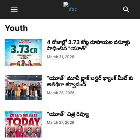
Youth
4 రోజుల్లో 3.73 కోట్ల రూపాయల వసూళ్లు
సాధించిన “యూత్”
March 31, 2026
“యూత్” మూవీ బ్లాక్ బస్టర్ థ్యాంక్ మీట్ కు
అతిథిగా శర్వానంద్
March 28, 2026
“యూత్” చిత్ర రివ్యూ
March 27, 2026