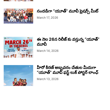
సందడిగా “యూత్” మూవీ ఫ్రెషర్స్ మీట్
March 17, 2026
ఈ నెల 26న రిలీజ్ కు వస్తున్న “యూత్”
మూవీ
March 14, 2026
హీరో కిరణ్ అబ్బవరం చేతుల మీదుగా
“యూత్” మూవీ ఫస్ట్ లుక్ పోస్టర్ లాంఛ్
March 13, 2026