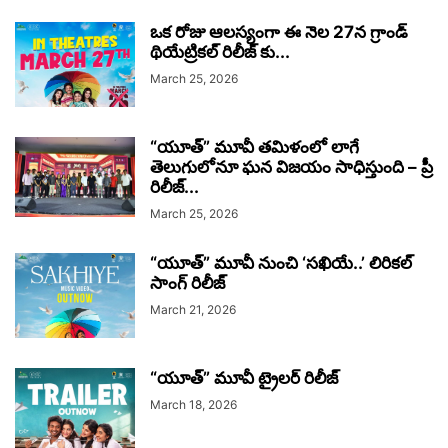
ఒక రోజు ఆలస్యంగా ఈ నెల 27న గ్రాండ్
థియేట్రికల్ రిలీజ్ కు...
March 25, 2026
“యూత్” మూవీ తమిళంలో లాగే
తెలుగులోనూ ఘన విజయం సాధిస్తుంది – ప్రీ
రిలీజ్...
March 25, 2026
“యూత్” మూవీ నుంచి ‘సఖియే..’ లిరికల్
సాంగ్ రిలీజ్
March 21, 2026
“యూత్” మూవీ ట్రైలర్ రిలీజ్
March 18, 2026