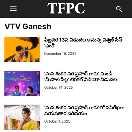
VTV Ganesh
ఫిబ్రవరి 13న విడుదల కానున్న విశ్వక్ సేన్
‘ఫంకీ’
December 15, 2025
‘మన శంకర వర ప్రసాద్ గారు’ నుండి
‘మీసాల పిల్ల’ లిరికల్ వీడియో విడుదల
October 14, 2025
‘మన శంకర వర ప్రసాద్ గారు’లో ససిరేఖగా
నయనతార పరిచయం
October 1, 2025