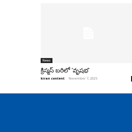
News
క్రిస్మ‌స్ బ‌రిలో ‘వృష‌భ‌’
kiran content
-
November 7, 2025