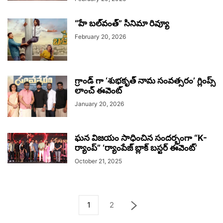
“హే బల్‌వంత్” సినిమా రివ్యూ
February 20, 2026
గ్రాండ్ గా ‘శుభకృత్ నామ సంవత్సరం’ గ్లింప్స్
లాంచ్ ఈవెంట్
January 20, 2026
ఘన విజయం సాధించిన సందర్భంగా “K-
ర్యాంప్” ‘ర్యాంపేజ్ బ్లాక్ బస్టర్ ఈవెంట్’
October 21, 2025
1
2