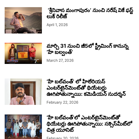
‘శ్రీనివాస మంగాపురం’ నుంచి నరేష్ వికే ఫస్ట్
లుక్ రిలీజ్
April 1, 2026
మార్చి 31 నుంచి జీ5లో స్ట్రీమింగ్ కానున్న
‘హే బ‌ల్వంత్‌’
March 27, 2026
‘హే బల్‌వంత్‌’ లో హిలేరియస్‌
ఎంటర్‌టైన్‌మెంట్‌తో థియేటర్లు
ఊగిపోతున్నాయి: కమెడియన్‌ సుదర్శన్‌
February 22, 2026
‘హే బల్‌వంత్‌’లో ఎంటర్‌టైన్‌మెంట్‌తో
థియేటర్లు ఊగిపోతున్నాయి: సక్సెస్‌మీట్‌లో
చిత్ర యూనిట్‌
February 20, 2026