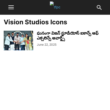
Vision Studios Icons
ఘనంగా విజన్ స్టూడియోస్ ఐకాన్స్ ఆఫ్
ఎక్సలెన్స్ అవార్డ్స్
June 22, 2025