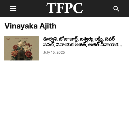
Vinayaka Ajith
ఊర్వశి, జోజు జార్జ్, ఐశ్వర్య లక్ష్మి, సఫర్
సనల్, వినాయక అజిత్, అజిత్ వినాయక...
July 15, 2025