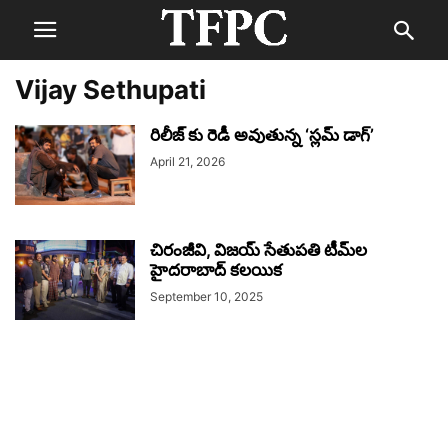
Vijay Sethupati
రిలీజ్ కు రెడీ అవుతున్న ‘స్లమ్ డాగ్’
April 21, 2026
చిరంజీవి, విజయ్ సేతుపతి టీమ్‌ల
హైదరాబాద్ కలయిక
September 10, 2025